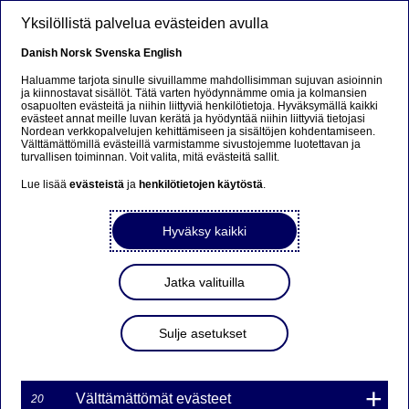
Hyppää pääsisältöön
Yksilöllistä palvelua evästeiden avulla
FI
Danish
Norsk
Svenska
English
Haluamme tarjota sinulle sivuillamme mahdollisimman sujuvan asioinnin
ja kiinnostavat sisällöt. Tätä varten hyödynnämme omia ja kolmansien
osapuolten evästeitä ja niihin liittyviä henkilötietoja. Hyväksymällä kaikki
Beklager...
evästeet annat meille luvan kerätä ja hyödyntää niihin liittyviä tietojasi
Nordean verkkopalvelujen kehittämiseen ja sisältöjen kohdentamiseen.
Välttämättömillä evästeillä varmistamme sivustojemme luotettavan ja
Denne siden findes ikke på norsk
turvallisen toiminnan. Voit valita, mitä evästeitä sallit.
Lue lisää
evästeistä
ja
henkilötietojen käytöstä
.
Bli værende på denne siden
|
Fortsett til en lignende
side på norsk
Hyväksy kaikki
Jatka valituilla
MARKKINATAKAUS
Sulje asetukset
WARRANTILLE TWRT7R
54NDS1 ON PÄÄTTYNYT
Välttämättömät evästeet
20