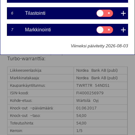
01-06-2017 10:23
Suostumusvalinta:
Tilastointi
6
Tilastointi
Nordea Bank Ab (publ):n liikkeeseenlaskeman Turbo-
Suostumusvalinta:
warrantin markkinatakaus on päättynyt kohde-etuuden
Markkinointi
7
Markkinointi
hinnan saavutettua Turbo-warrantin knock-out tason.
Markkinatakaus päättyy välittömästi.
Viimeksi päivitetty 2026-08-03
Markkinatakauksen päättyminen koskee seuraavaa
Turbo-warranttia:
Liikkeeseenlaskija:
Nordea Bank AB (publ)
Markkinatakaaja:
Nordea Bank AB (publ)
Kaupankäyntitunnus:
TWRT7R 54NDS1
ISIN-koodi:
FI4000256979
Kohde-etuus:
Wärtsilä Oyj
Knock-out –päivämäärä:
01.06.2017
Knock-out –taso:
54,00
Toteutushinta:
54,00
Kerroin:
1/5