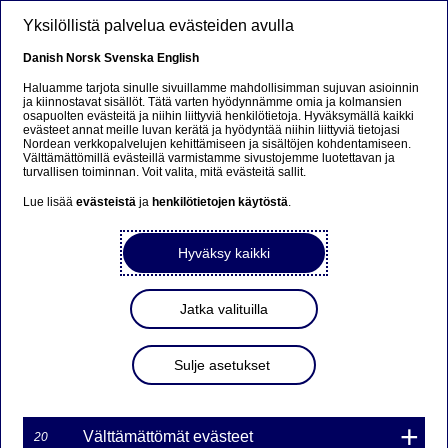
Hyppää pääsisältöön
Yksilöllistä palvelua evästeiden avulla
FI
Danish
Norsk
Svenska
English
Haluamme tarjota sinulle sivuillamme mahdollisimman sujuvan asioinnin
ja kiinnostavat sisällöt. Tätä varten hyödynnämme omia ja kolmansien
osapuolten evästeitä ja niihin liittyviä henkilötietoja. Hyväksymällä kaikki
Beklager...
evästeet annat meille luvan kerätä ja hyödyntää niihin liittyviä tietojasi
Nordean verkkopalvelujen kehittämiseen ja sisältöjen kohdentamiseen.
Välttämättömillä evästeillä varmistamme sivustojemme luotettavan ja
Denne siden findes ikke på norsk
turvallisen toiminnan. Voit valita, mitä evästeitä sallit.
Lue lisää
evästeistä
ja
henkilötietojen käytöstä
.
Bli værende på denne siden
|
Fortsett til en lignende
side på norsk
Hyväksy kaikki
Jatka valituilla
MARKKINATAKAUS
Sulje asetukset
WARRANTILLE
TVAL7I 165NDS ON
PÄÄTTYNYT
Välttämättömät evästeet
20