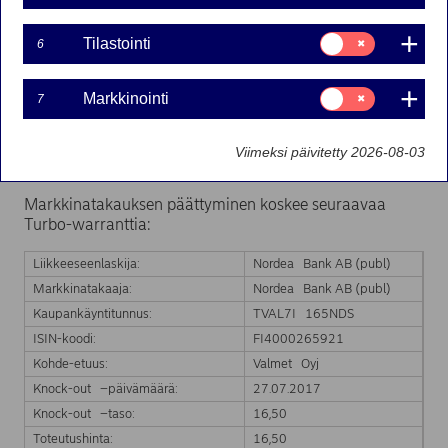
Suostumusvalinta:
Tilastointi
6
27-07-2017 15:09
Tilastointi
Suostumusvalinta:
Markkinointi
7
Nordea Bank Ab (publ):n liikkeeseenlaskeman Turbo-
Markkinointi
warrantin markkinatakaus on päättynyt kohde-etuuden
hinnan saavutettua Turbo-warrantin knock-out tason.
Viimeksi päivitetty 2026-08-03
Markkinatakaus päättyy välittömästi.
Markkinatakauksen päättyminen koskee seuraavaa
Turbo-warranttia:
Liikkeeseenlaskija:
Nordea Bank AB (publ)
Markkinatakaaja:
Nordea Bank AB (publ)
Kaupankäyntitunnus:
TVAL7I 165NDS
ISIN-koodi:
FI4000265921
Kohde-etuus:
Valmet Oyj
Knock-out –päivämäärä:
27.07.2017
Knock-out –taso:
16,50
Toteutushinta:
16,50