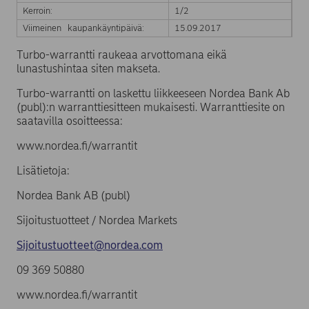
Kerroin:
1/2
Viimeinen kaupankäyntipäivä:
15.09.2017
Turbo-warrantti raukeaa arvottomana eikä
lunastushintaa siten makseta.
Turbo-warrantti on laskettu liikkeeseen Nordea Bank Ab
(publ):n warranttiesitteen mukaisesti. Warranttiesite on
saatavilla osoitteessa:
www.nordea.fi/warrantit
Lisätietoja:
Nordea Bank AB (publ)
Sijoitustuotteet / Nordea Markets
Sijoitustuotteet@nordea.com
09 369 50880
www.nordea.fi/warrantit