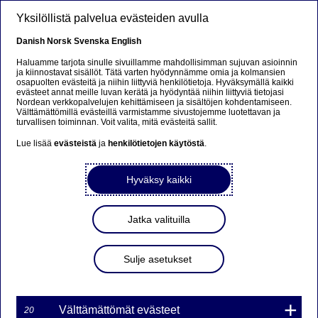
Hyppää pääsisältöön
Yksilöllistä palvelua evästeiden avulla
FI
Danish
Norsk
Svenska
English
Haluamme tarjota sinulle sivuillamme mahdollisimman sujuvan asioinnin
ja kiinnostavat sisällöt. Tätä varten hyödynnämme omia ja kolmansien
osapuolten evästeitä ja niihin liittyviä henkilötietoja. Hyväksymällä kaikki
Beklager...
evästeet annat meille luvan kerätä ja hyödyntää niihin liittyviä tietojasi
Nordean verkkopalvelujen kehittämiseen ja sisältöjen kohdentamiseen.
Välttämättömillä evästeillä varmistamme sivustojemme luotettavan ja
Denne siden findes ikke på norsk
turvallisen toiminnan. Voit valita, mitä evästeitä sallit.
Lue lisää
evästeistä
ja
henkilötietojen käytöstä
.
Bli værende på denne siden
|
Fortsett til en lignende
side på norsk
Hyväksy kaikki
Jatka valituilla
Nordea Bank AB (publ)
Sulje asetukset
MARKKINATAKAUS
WARRANTILLE
TDAX7L13200NDS ON
Välttämättömät evästeet
20