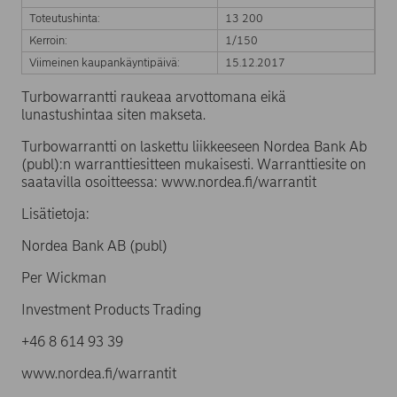
Toteutushinta:
13 200
Kerroin:
1/150
Viimeinen kaupankäyntipäivä:
15.12.2017
Turbowarrantti raukeaa arvottomana eikä
lunastushintaa siten makseta.
Turbowarrantti on laskettu liikkeeseen Nordea Bank Ab
(publ):n warranttiesitteen mukaisesti. Warranttiesite on
saatavilla osoitteessa: www.nordea.fi/warrantit
Lisätietoja:
Nordea Bank AB (publ)
Per Wickman
Investment Products Trading
+46 8 614 93 39
www.nordea.fi/warrantit