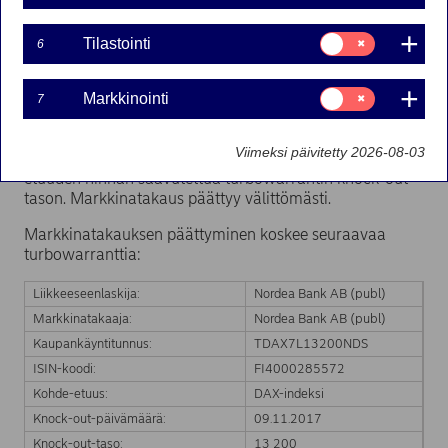
PÄÄTTYNYT
Suostumusvalinta:
Tilastointi
6
Tilastointi
09-11-2017 16:42
Suostumusvalinta:
Markkinointi
7
Markkinointi
Nordea Bank Ab (publ):n liikkeeseenlaskeman
Viimeksi päivitetty 2026-08-03
turbowarrantin markkinatakaus on päättynyt kohde-
etuuden hinnan saavutettua turbowarrantin knock-out-
tason. Markkinatakaus päättyy välittömästi.
Markkinatakauksen päättyminen koskee seuraavaa
turbowarranttia:
Liikkeeseenlaskija:
Nordea Bank AB (publ)
Markkinatakaaja:
Nordea Bank AB (publ)
Kaupankäyntitunnus:
TDAX7L13200NDS
ISIN-koodi:
FI4000285572
Kohde-etuus:
DAX-indeksi
Knock-out-päivämäärä:
09.11.2017
Knock-out-taso:
13 200