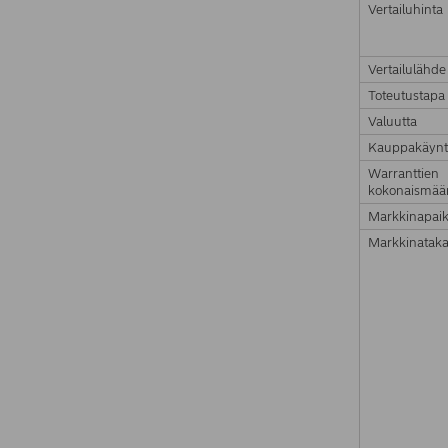
Vertailuhinta
Vertailulähde
Toteutustapa
Valuutta
Kauppakäynt
Warranttien
kokonaismää
Markkinapai
Markkinataka