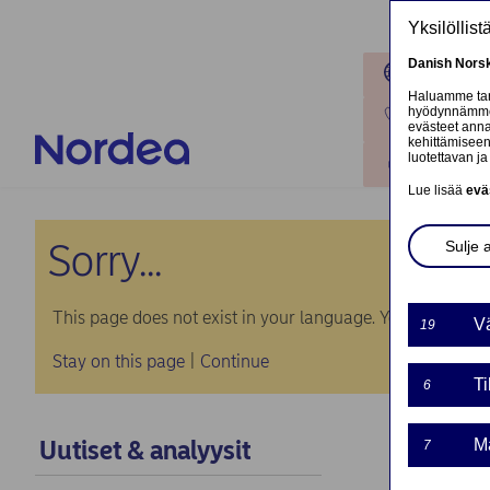
Hyppää pääsisältöön
Yksilöllis
Danish
Nors
Toimipaik
Haluamme tarj
hyödynnämme o
Ota yhteyt
evästeet annat
kehittämiseen
luotettavan ja 
Kirjaudu
Lue lisää
evä
Sorry...
Sulje 
This page does not exist in your language. You will be tak
Vä
19
Stay on this page
|
Continue
Ti
6
Uutiset & analyysit
Ma
7
Norde