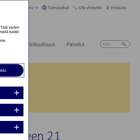
Suomi
Toimipaikat
Ota yhteyttä
Kirjaudu
 Tätä varten
mällä kaikki
n
emme
Ura
Vastuullisuus
Palvelut
ikki
nta:
nta:
ikkeeseen 21