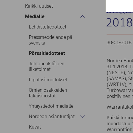
uutta
Kaikki uutiset
Medialle
2018:
Lehdistötiedotteet
Pressmeddelande på
30-01-2018 
svenska
Pörssitiedotteet
Nordea Bank 
Johtohenkilöiden
31.1.2018. 
liiketoimet
(NESTE), No
(SAMAS), St
Liputusilmoitukset
(WRT1V), YIT
Omien osakkeiden
Turbowarrant
takaisinostot
positiivinen
Yhteystiedot medialle
Warranttikoh
Nordean asiantuntijat
Kaikki turbo
muodostuu 15
Kuvat
Warranttiohj