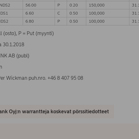
NDS2
56.00
P
0.20
150,000
31.
NDS1
6.60
C
0.50
100,000
31.
NDS2
6.80
P
0.50
100,000
31.
l (osto), P = Put (myynti)
 30.1.2018
K AB (publ)
n
 Per Wickman puh.nro. +46 8 407 95 08
nk Oyj:n warrantteja koskevat pörssitiedotteet