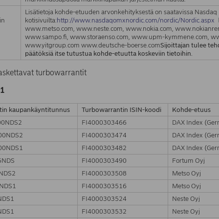
Lisätietoja kohde-etuuden arvonkehityksestä on saatavissa Nasdaq
in
kotisivuilta:
http://www.nasdaqomxnordic.com/nordic/Nordic.aspx
www.metso.com, www.neste.com, www.nokia.com, www.nokianrenk
www.sampo.fi, www.storaenso.com, www.upm-kymmene.com, www
www.yitgroup.com www.deutsche-boerse.com
Sijoittajan tulee t
päätöksiä itse tutustua kohde-etuutta koskeviin tietoihin.
askettavat turbowarrantit
1
tin kaupankäyntitunnus
Turbowarrantin ISIN-koodi
Kohde-etuus
00NDS2
FI4000303466
DAX Index (Ge
00NDS2
FI4000303474
DAX Index (Ge
00NDS1
FI4000303482
DAX Index (Ge
5NDS
FI4000303490
Fortum Oyj
NDS2
FI4000303508
Metso Oyj
NDS1
FI4000303516
Metso Oyj
NDS1
FI4000303524
Neste Oyj
NDS1
FI4000303532
Neste Oyj