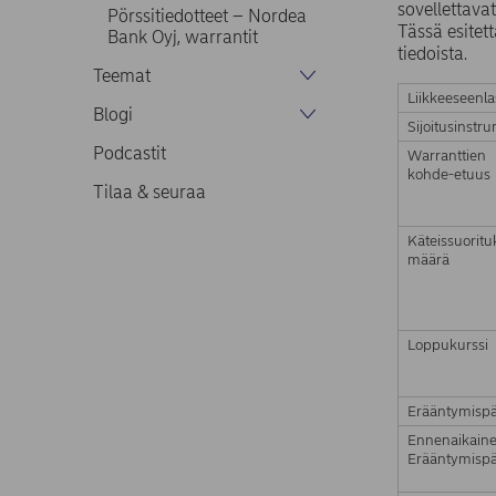
sovellettavat
Pörssitiedotteet – Nordea
Tässä esitett
Bank Oyj, warrantit
tiedoista.
Teemat
Liikkeeseenla
Blogi
Sijoitusinstr
Podcastit
Warranttien
kohde-etuus
Tilaa & seuraa
Käteissuorit
määrä
Loppukurssi
Erääntymispä
Ennenaikain
Erääntymispä