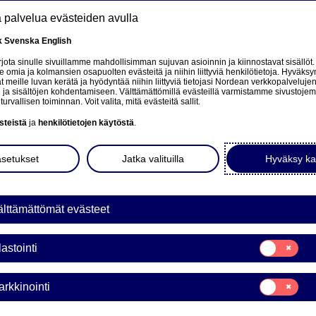
tä palvelua evästeiden avulla
k
Svenska
English
at
ota sinulle sivuillamme mahdollisimman sujuvan asioinnin ja kiinnostavat sisällöt.
mia ja kolmansien osapuolten evästeitä ja niihin liittyviä henkilötietoja. Hyväksy
tä
 meille luvan kerätä ja hyödyntää niihin liittyviä tietojasi Nordean verkkopalveluje
 ja sisältöjen kohdentamiseen. Välttämättömillä evästeillä varmistamme sivustoj
Tietoa meistä
Sijoittajat
Uutiset & analyysit
turvallisen toiminnan. Voit valita, mitä evästeitä sallit.
steistä
ja
henkilötietojen käytöstä
.
asetukset
Jatka valituilla
Hyväksy ka
en to a related page.
lttämättömät evästeet
Suostumusvali
lastointi
Tilastointi
Suostumusvali
rkkinointi
Markkinointi
a Bank AB (publ) laskee li