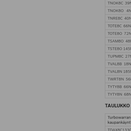
TNOK8C 39
TNOK8O 4
TNRE8C 40
TOTE8C 66
TOTE8O 72
TSAM8O 48
TSTE8O 14
TUPM8C 27
TVAL8B 18
TVAL8N 18
TWRT8N 56
TYTY8B 66
TYTY8N 68
TAULUKKO 
Turbowarran
kaupankäynt
TDAX8C133