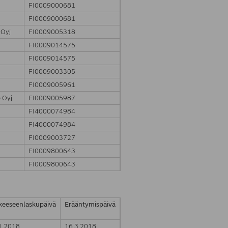
FI0009000681
FI0009000681
 Oyj
FI0009005318
FI0009014575
FI0009014575
FI0009003305
FI0009005961
 Oyj
FI0009005987
FI4000074984
FI4000074984
FI0009003727
FI0009800643
FI0009800643
kkeeseenlaskupäivä
Erääntymispäivä
1.2018
16.3.2018