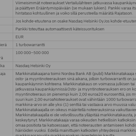
Viimeisimmät noteeraukset Vertailulähteen jatkuvassa kaupankäynn
ja päättyen Erääntymispäivään (se mukaan lukien). Pankki varaa its
hintataso kohtuullinen ja voiko sillä perusteella määrätä Rajatason.
Jos kohde-etuutena on osake:Nasdaq Helsinki OyJos kohde-etuute
Pankki toteuttaa automaattisesti käteissuorituksen
EUR
ierä
1 turbowarrantti
100 000–500 000
rä
kka
Nasdaq Helsinki Oy
aja
Markkinatakaajana toimii Nordea Bank AB (publ) Markkinatakaaja 
osto- ja myyntinoteerauksen sinä aikana, jolloin turbowarrantti on 
kaupankäynnin kohteena. Markkinatakaus on voimassa julkisen ta
jatkuvassa kaupankäynnissä.Osto- ja myyntinoteerauksen ero on kor
myyntinoteeraus on pienempi kuin 2,00 euroa20 eurosenttiä, jos m
suuri kuin 2,00 euroaNoteeraukset ovat vähintään 1000 turbowarrant
markkina-arvo on alle yksi (1) senttiä tai vastaava arvo muussa valu
Markkinatakaajalla on oikeus määritellä noteerauksiinsa vaikuttavie
Markkinatakaajalla ei ole velvollisuutta ylläpitää markkinatakausta
keskeytynyt. Markkinatakaaja varaa oikeuden hetkellisiin katkoksi
omaa positiota tai katsoessaan, että noteerausten antamiseen kohdi
häiriöiden vuoksi. Edellä mainittujen katkosten yhteydessä markkina
markkinaosapuolia markkinapaikan järjestelmän kautta.