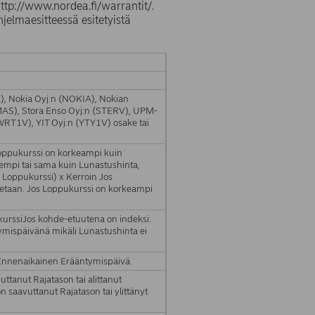
 http://www.nordea.fi/warrantit/.
hjelmaesitteessä esitetyistä
, Nokia Oyj:n (NOKIA), Nokian
MAS), Stora Enso Oyj:n (STERV), UPM-
RT1V), YIT Oyj:n (YTY1V) osake tai
Loppukurssi on korkeampi kuin
sempi tai sama kuin Lunastushinta,
 Loppukurssi) x Kerroin Jos
setaan. Jos Loppukurssi on korkeampi
kurssiJos kohde-etuutena on indeksi:
ymispäivänä mikäli Lunastushinta ei
i Ennenaikainen Erääntymispäivä.
uttanut Rajatason tai alittanut
n saavuttanut Rajatason tai ylittänyt