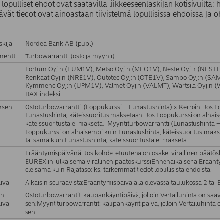
 lopulliset ehdot ovat saatavilla liikkeeseenlaskijan kotisivuilta:
ävät tiedot ovat ainoastaan tiivistelmä lopullisissa ehdoissa ja o
skija
Nordea Bank AB (publ)
umentti
Turbowarrantti (osto ja myynti)
Fortum Oyj:n (FUM1V), Metso Oyj:n (MEO1V), Neste Oyj:n (NESTE)
Renkaat Oyj:n (NRE1V), Outotec Oyj:n (OTE1V), Sampo Oyj:n (SA
Kymmene Oyj:n (UPM1V), Valmet Oyj:n (VALMT), Wärtsilä Oyj:n (W
DAX-indeksi
uksen
Ostoturbowarrantti: (Loppukurssi – Lunastushinta) x Kerroin Jos 
Lunastushinta, käteissuoritus maksetaan. Jos Loppukurssi on alhai
käteissuoritusta ei makseta. Myyntiturbowarrantti:(Lunastushinta –
Loppukurssi on alhaisempi kuin Lunastushinta, käteissuoritus mak
tai sama kuin Lunastushinta, käteissuoritusta ei makseta.
Erääntymispäivänä: Jos kohde-etuutena on osake: virallinen päätös
EUREX:in julkaisema virallinen päätöskurssiEnnenaikaisena Eräänt
ole sama kuin Rajataso: ks. tarkemmat tiedot lopullisista ehdoista.
ivä
Aikaisin seuraavista:Erääntymispäivä alla olevassa taulukossa 2 ta
en
Ostoturbowarrantit: kaupankäyntipäivä, jolloin Vertailuhinta on saav
ivä
sen;Myyntiturbowarrantit: kaupankäyntipäivä, jolloin Vertailuhinta o
sen.