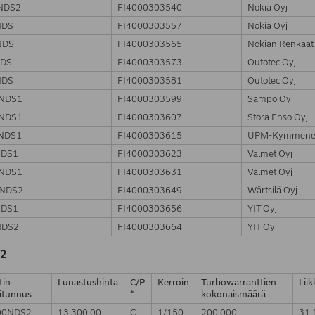
NDS2
FI4000303540
Nokia Oyj
NDS
FI4000303557
Nokia Oyj
NDS
FI4000303565
Nokian Renkaat
NDS
FI4000303573
Outotec Oyj
NDS
FI4000303581
Outotec Oyj
NDS1
FI4000303599
Sampo Oyj
5NDS1
FI4000303607
Stora Enso Oyj
NDS1
FI4000303615
UPM-Kymmene
NDS1
FI4000303623
Valmet Oyj
5NDS1
FI4000303631
Valmet Oyj
NDS2
FI4000303649
Wärtsilä Oyj
NDS1
FI4000303656
YIT Oyj
NDS2
FI4000303664
YIT Oyj
2
tin
Lunastushinta
C/P
Kerroin
Turbowarranttien
Lii
itunnus
*
kokonaismäärä
00NDS2
13,300.00
C
1/150
200,000
31.