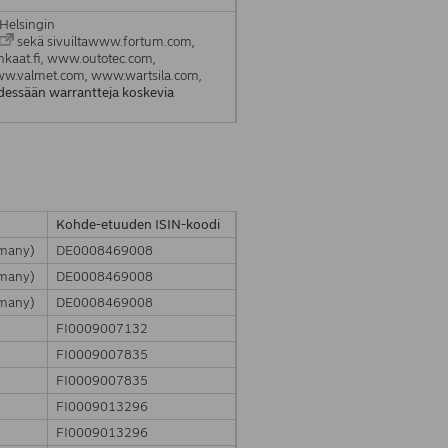
 Helsingin
sekä sivuiltawww.fortum.com,
aat.fi, www.outotec.com,
.valmet.com, www.wartsila.com,
ehdessään warrantteja koskevia
Kohde-etuuden ISIN-koodi
rmany)
DE0008469008
rmany)
DE0008469008
rmany)
DE0008469008
FI0009007132
FI0009007835
FI0009007835
FI0009013296
FI0009013296