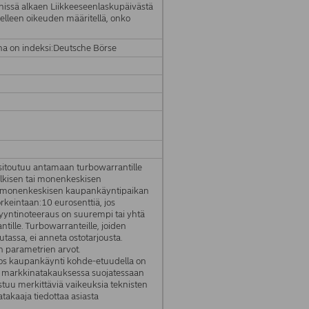
issä alkaen Liikkeeseenlaskupäivästä
elleen oikeuden määritellä, onko
na on indeksi:Deutsche Börse
sitoutuu antamaan turbowarrantille
julkisen tai monenkeskisen
i monenkeskisen kaupankäyntipaikan
keintaan:10 eurosenttiä, jos
yyntinoteeraus on suurempi tai yhtä
ille. Turbowarranteille, joiden
utassa, ei anneta ostotarjousta.
n parametrien arvot.
, jos kaupankäynti kohde-etuudella on
in markkinatakauksessa suojatessaan
stuu merkittäviä vaikeuksia teknisten
takaaja tiedottaa asiasta