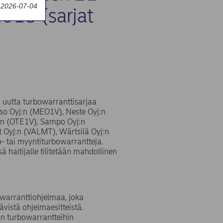
y 2026-07-04
2018 (sarjat
 uutta turbowarranttisarjaa
so Oyj:n (MEO1V), Neste Oyj:n
:n (OTE1V), Sampo Oyj:n
Oyj:n (VALMT), Wärtsilä Oyj:n
- tai myyntiturbowarrantteja.
 haltijalle tilitetään mahdollinen
 warranttiohjelmaa, joka
vistä ohjelmaesitteistä.
iin turbowarrantteihin