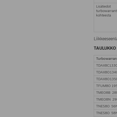
Lisätiedot
turbowarrant
kohteesta
Liikkeeseenl
TAULUKKO 
Turbowarran
TDAX8C133
TDAX8O134
TDAX8O135
TFUM8O 19
TMEO8B 28
TMEO8N 29
TNES8O 56
TNES8O 58