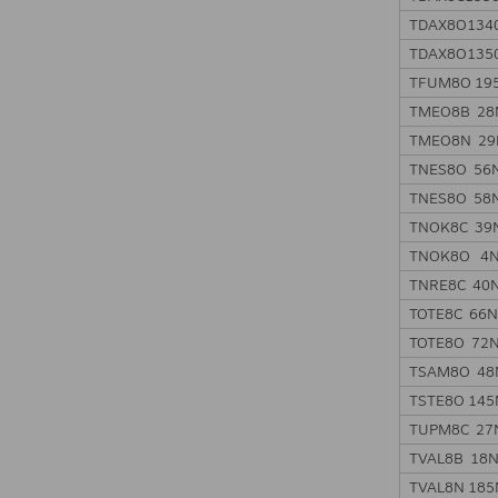
TDAX8O134
TDAX8O135
TFUM8O 19
TMEO8B 28
TMEO8N 29
TNES8O 56
TNES8O 58
TNOK8C 39
TNOK8O 4
TNRE8C 40
TOTE8C 66
TOTE8O 72
TSAM8O 48
TSTE8O 14
TUPM8C 27
TVAL8B 18
TVAL8N 18