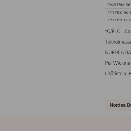
TWRT8N 56
TYTY8B 66
TYTY8N 68
*C/P: C = Cal
Tukholmassa
NORDEA BAN
Per Wickma
Lisätietoja:
Nordea Ba