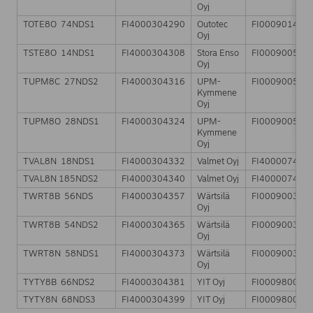
Oyj
TOTE8O 74NDS1
FI4000304290
Outotec
FI000901457
Oyj
TSTE8O 14NDS1
FI4000304308
Stora Enso
FI000900596
Oyj
TUPM8C 27NDS2
FI4000304316
UPM-
FI000900598
Kymmene
Oyj
TUPM8O 28NDS1
FI4000304324
UPM-
FI000900598
Kymmene
Oyj
TVAL8N 18NDS1
FI4000304332
Valmet Oyj
FI400007498
TVAL8N 185NDS2
FI4000304340
Valmet Oyj
FI400007498
TWRT8B 56NDS
FI4000304357
Wärtsilä
FI000900372
Oyj
TWRT8B 54NDS2
FI4000304365
Wärtsilä
FI000900372
Oyj
TWRT8N 58NDS1
FI4000304373
Wärtsilä
FI000900372
Oyj
TYTY8B 66NDS2
FI4000304381
YIT Oyj
FI000980064
TYTY8N 68NDS3
FI4000304399
YIT Oyj
FI000980064