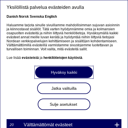
Hyppää pääsisältöön
Yksilöllistä palvelua evästeiden avulla
FI
Danish
Norsk
Svenska
English
Haluamme tarjota sinulle sivuillamme mahdollisimman sujuvan asioinnin
ja kiinnostavat sisällöt. Tätä varten hyödynnämme omia ja kolmansien
osapuolten evästeitä ja niihin liittyviä henkilötietoja. Hyväksymällä kaikki
Sorry...
evästeet annat meille luvan kerätä ja hyödyntää niihin liittyviä tietojasi
Nordean verkkopalvelujen kehittämiseen ja sisältöjen kohdentamiseen.
Välttämättömillä evästeillä varmistamme sivustojemme luotettavan ja
This page does not exist in your language. You will
turvallisen toiminnan. Voit valita, mitä evästeitä sallit.
be taken to a related page.
Lue lisää
evästeistä
ja
henkilötietojen käytöstä
.
Stay on this page
|
Continue
Hyväksy kaikki
Jatka valituilla
Nordea Bank AB (publ)
Sulje asetukset
laskee liikkeeseen 44 uutta
turbowarranttisarjaa
7.2.2018 (sarjat 2018: C4
Välttämättömät evästeet
20