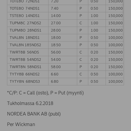
TOTE8O 72NDS1
7.20
P
0.50
150,000
TOTE8O 74NDS1
7.40
P
0.50
150,000
TSTE8O 14NDS1
14.00
P
1.00
150,000
TUPM8C 27NDS2
27.00
C
1.00
150,000
TUPM8O 28NDS1
28.00
P
1.00
150,000
TVAL8N 18NDS1
18.00
P
0.50
100,000
TVAL8N 185NDS2
18.50
P
0.50
100,000
TWRT8B 56NDS
56.00
C
0.20
150,000
TWRT8B 54NDS2
54.00
C
0.20
150,000
TWRT8N 58NDS1
58.00
P
0.20
150,000
TYTY8B 66NDS2
6.60
C
0.50
100,000
TYTY8N 68NDS3
6.80
P
0.50
100,000
*C/P: C = Call (osto), P = Put (myynti)
Tukholmassa 6.2.2018
NORDEA BANK AB (publ)
Per Wickman