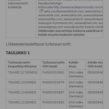
turbowarrantin
Nasdaq Helsingin
kohteesta
kotisivuilta:
http://www.nasdaqomxnordic.com/nordic
sekä sivuiltawww.fortum.com, www.metso.com,
www.neste.com, www.nokia.com, www.nokianrenkaat.
www.outotec.com, www.sampo.fi, www.storaenso.co
www.upm-kymmene.com, www.valmet.com, www.war
www.yitgroup.com www.deutsche-boerse.com
Sijoit
tehdessään warrantteja koskevia päätöksiä itse t
kohde-etuutta koskeviin tietoihin.
Liikkeeseenlaskettavat turbowarrantit
TAULUKKO 1
Turbowarrantin
Turbowarrantin
Kohde-
Kohde-etuude
kaupankäyntitunnus
ISIN-koodi
etuus
ISIN-koodi
TDAX8C12700NDS1
FI4000303961
DAX Index
DE00084690
(Germany)
TDAX8C12500NDS
FI4000303979
DAX Index
DE00084690
(Germany)
TDAX8C12400NDS
FI4000303987
DAX Index
DE00084690
(Germany)
TDAX8C12300NDS
FI4000303995
DAX Index
DE00084690
(Germany)