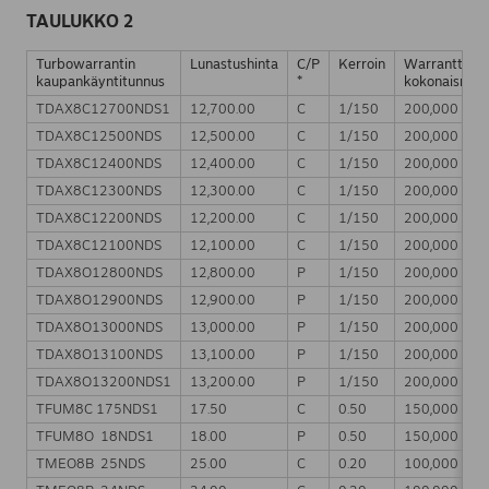
TAULUKKO 2
Turbowarrantin
Lunastushinta
C/P
Kerroin
Warranttien
kaupankäyntitunnus
*
kokonaismää
TDAX8C12700NDS1
12,700.00
C
1/150
200,000
TDAX8C12500NDS
12,500.00
C
1/150
200,000
TDAX8C12400NDS
12,400.00
C
1/150
200,000
TDAX8C12300NDS
12,300.00
C
1/150
200,000
TDAX8C12200NDS
12,200.00
C
1/150
200,000
TDAX8C12100NDS
12,100.00
C
1/150
200,000
TDAX8O12800NDS
12,800.00
P
1/150
200,000
TDAX8O12900NDS
12,900.00
P
1/150
200,000
TDAX8O13000NDS
13,000.00
P
1/150
200,000
TDAX8O13100NDS
13,100.00
P
1/150
200,000
TDAX8O13200NDS1
13,200.00
P
1/150
200,000
TFUM8C 175NDS1
17.50
C
0.50
150,000
TFUM8O 18NDS1
18.00
P
0.50
150,000
TMEO8B 25NDS
25.00
C
0.20
100,000