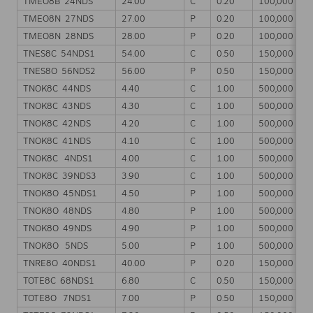
TMEO8B 24NDS
24.00
C
0.20
100,000
TMEO8N 27NDS
27.00
P
0.20
100,000
TMEO8N 28NDS
28.00
P
0.20
100,000
TNES8C 54NDS1
54.00
C
0.50
150,000
TNES8O 56NDS2
56.00
P
0.50
150,000
TNOK8C 44NDS
4.40
C
1.00
500,000
TNOK8C 43NDS
4.30
C
1.00
500,000
TNOK8C 42NDS
4.20
C
1.00
500,000
TNOK8C 41NDS
4.10
C
1.00
500,000
TNOK8C 4NDS1
4.00
C
1.00
500,000
TNOK8C 39NDS3
3.90
C
1.00
500,000
TNOK8O 45NDS1
4.50
P
1.00
500,000
TNOK8O 48NDS
4.80
P
1.00
500,000
TNOK8O 49NDS
4.90
P
1.00
500,000
TNOK8O 5NDS
5.00
P
1.00
500,000
TNRE8O 40NDS1
40.00
P
0.20
150,000
TOTE8C 68NDS1
6.80
C
0.50
150,000
TOTE8O 7NDS1
7.00
P
0.50
150,000