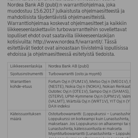
Nordea Bank AB (publ):n warranttiohjelmaa, joka
muodostuu 15.6.2017 julkaistusta ohjelmaesitteestä ja
mahdollisista täydentävistä ohjelmaesitteistä.
Warranttiohjelmaa koskevat ohjelmaesitteet ja kaikkiin
liikkeeseenlaskettaviin turbowarrantteihin sovellettavat
lopulliset ehdot ovat saatavilla liikkeeseenlaskijan
kotisivuilta: http://www.nordea.fi/warrantit/. Tässä
esitettävät tiedot ovat ainoastaan tiivistelmä lopullisissa
ehdoissa ja ohjelmaesitteessä esitetyistä tiedoista.
Liikkeeseenlaskija
Nordea Bank AB (publ)
Sijoitusinstrumentti
Turbowarrantti (osto ja myynti)
Warranttien
Fortum Oyj:n (FUM1V), Metso Oyj:n (MEO1V), Neste
kohde-etuus
(NESTE), Nokia Oyj:n (NOKIA), Nokian Renkaat Oyj
Outotec Oyj:n (OTE1V), Sampo Oyj:n (SAMAS), Stor
(STERV), UPM-Kymmene Oyj:n (UPM1V), Valmet Oy
(VALMT), Wärtsilä Oyj:n (WRT1V), YIT Oyj:n (YTY1V
DAX-indeksi
Käteissuorituksen
Ostoturbowarrantti: (Loppukurssi – Lunastushinta) 
määrä
Loppukurssi on korkeampi kuin Lunastushinta, kätei
maksetaan. Jos Loppukurssi on alhaisempi tai sama
Lunastushinta, käteissuoritusta ei makseta.
Myyntiturbowarrantti:(Lunastushinta – Loppukurssi)