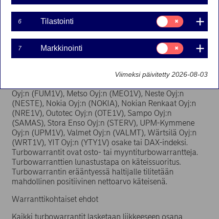
FI ja 2018: P4 FI)
Suostumusvalinta:
Tilastointi
6
Tilastointi
06-02-2018 10:15
Suostumusvalinta:
Markkinointi
7
Markkinointi
Nordea Bank AB (publ) laskee warranttiohjelmansa
puitteissa liikkeeseen 44 uutta turbowarranttisarjaa
Viimeksi päivitetty 2026-08-03
7.2.2018. Turbowarranttien kohde-etuutena on Fortum
Oyj:n (FUM1V), Metso Oyj:n (MEO1V), Neste Oyj:n
(NESTE), Nokia Oyj:n (NOKIA), Nokian Renkaat Oyj:n
(NRE1V), Outotec Oyj:n (OTE1V), Sampo Oyj:n
(SAMAS), Stora Enso Oyj:n (STERV), UPM-Kymmene
Oyj:n (UPM1V), Valmet Oyj:n (VALMT), Wärtsilä Oyj:n
(WRT1V), YIT Oyj:n (YTY1V) osake tai DAX-indeksi.
Turbowarrantit ovat osto- tai myyntiturbowarrantteja.
Turbowarranttien lunastustapa on käteissuoritus.
Turbowarrantin erääntyessä haltijalle tilitetään
mahdollinen positiivinen nettoarvo käteisenä.
Warranttikohtaiset ehdot
Kaikki turbowarrantit lasketaan liikkeeseen osana