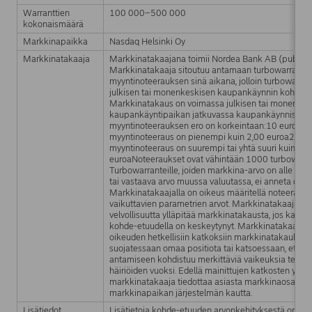
Warranttien
100 000–500 000
kokonaismäärä
Markkinapaikka
Nasdaq Helsinki Oy
Markkinatakaaja
Markkinatakaajana toimii Nordea Bank AB (publ)
Markkinatakaaja sitoutuu antamaan turbowarrantille
myyntinoteerauksen sinä aikana, jolloin turbowarran
julkisen tai monenkeskisen kaupankäynnin kohteen
Markkinatakaus on voimassa julkisen tai monenkes
kaupankäyntipaikan jatkuvassa kaupankäynnissä.Os
myyntinoteerauksen ero on korkeintaan:10 eurosentt
myyntinoteeraus on pienempi kuin 2,00 euroa20 eur
myyntinoteeraus on suurempi tai yhtä suuri kuin 2,0
euroaNoteeraukset ovat vähintään 1000 turbowarran
Turbowarranteille, joiden markkina-arvo on alle yksi 
tai vastaava arvo muussa valuutassa, ei anneta ostot
Markkinatakaajalla on oikeus määritellä noteerauks
vaikuttavien parametrien arvot. Markkinatakaajalla e
velvollisuutta ylläpitää markkinatakausta, jos kaupa
kohde-etuudella on keskeytynyt. Markkinatakaaja v
oikeuden hetkellisiin katkoksiin markkinatakaukse
suojatessaan omaa positiota tai katsoessaan, että 
antamiseen kohdistuu merkittäviä vaikeuksia teknis
häiriöiden vuoksi. Edellä mainittujen katkosten yht
markkinatakaaja tiedottaa asiasta markkinaosapuol
markkinapaikan järjestelmän kautta.
Lisätiedot
Lisätietoja kohde-etuuden arvonkehityksestä on saa