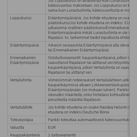
Jos Loppukurssi on alhaisempi kuin Lunastushinta,
käteissuoritus maksetaan. Jos Loppukurssi on kork
sama kuin Lunastushinta, käteissuoritusta ei makse
Loppukurssi
Erääntymispäivänä: Jos kohde-etuutena on osake: vi
päätöskurssiJos kohde-etuutena on indeksi: EUREX
julkaisema virallinen päätöskurssiEnnenaikaisena
Erääntymispäivänä mikäli Lunastushinta ei ole sam
Rajataso: ks. tarkemmat tiedot lopullisista ehdoista.
Erääntymispäivä
Aikaisin seuraavista:Erääntymispäivä alla olevassa 
tai Ennenaikainen Erääntymispäivä.
Ennenaikainen
Ostoturbowarrantit: kaupankäyntipäivä, jolloin Verta
Erääntymispäivä
saavuttanut Rajatason tai alittanut sen;Myyntiturbow
kaupankäyntipäivä, jolloin Vertailuhinta on saavutta
Rajatason tai ylittänyt sen.
Vertailuhinta
Viimeisimmät noteeraukset Vertailulähteen jatkuva
kaupankäynnissä alkaen Liikkeeseenlaskupäivästä 
Erääntymispäivään (se mukaan lukien). Pankki varaa
oikeuden määritellä, onko hintataso kohtuullinen ja v
perusteella määrätä Rajatason.
Vertailulähde
Jos kohde-etuutena on osake:Nasdaq Helsinki OyJ
etuutena on indeksi:Deutsche Börse
Toteutustapa
Pankki toteuttaa automaattisesti käteissuorituksen
Valuutta
EUR
Kauppakäyntierä
1 turbowarrantti