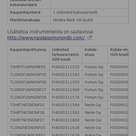
kokonaismäärä
Kaupankäyntierä
1 unlimited turbowarrantti
Markkinatakaaja
Nordea Bank AB (publ)
Lisätietoa instrumenteista on saatavissa:
http://www.nasdaqomxnordic.com/
Kaupankäyntitunnus
Unlimited
Kohde-
Kohde-etuude
turbowarrantin
etuus
ISIN-koodi
ISIN-koodi
TSHRTFUMNONF05
FI4000311535
Fortum Oyj
FI000900713
TLONGFUMNONF05
FI4000311543
Fortum Oyj
FI000900713
TLONGFUMNONF06
FI4000311550
Fortum Oyj
FI000900713
TLONGFUMNONF07
FI4000311568
Fortum Oyj
FI000900713
TLONGFUMNONF08
FI4000311576
Fortum Oyj
FI000900713
TSHRTNESNONF05
FI4000311584
Neste Oyj
FI000901329
TSHRTNESNONF06
FI4000311592
Neste Oyj
FI000901329
TSHRTNESNONF07
FI4000311600
Neste Oyj
FI000901329
TLONGNESNONF05
FI4000311618
Neste Oyj
FI000901329
TLONGNOKNONF07
FI4000311626
Nokia Oyj
FI000900068