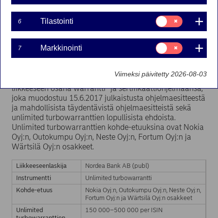
23.4.2018, sarjat 2018:
L17N FI ja 2018: S17N FI
Suostumusvalinta:
Tilastointi
6
Tilastointi
Suostumusvalinta:
Markkinointi
7
20-04-2018 12:32
Markkinointi
Viimeksi päivitetty 2026-08-03
Nordea Bank AB (publ) laskee unlimited turbowarrantit
liikkeeseen osana warrantti- ja sertifikaattiohjelmaansa,
joka muodostuu 15.6.2017 julkaistusta ohjelmaesitteestä
ja mahdollisista täydentävistä ohjelmaesitteistä sekä
unlimited turbowarranttien lopullisista ehdoista.
Unlimited turbowarranttien kohde-etuuksina ovat Nokia
Oyj:n, Outokumpu Oyj:n, Neste Oyj:n, Fortum Oyj:n ja
Wärtsilä Oyj:n osakkeet.
Liikkeeseenlaskija
Nordea Bank AB (publ)
Instrumentti
Unlimited turbowarrantti
Kohde-etuus
Nokia Oyj:n, Outokumpu Oyj:n, Neste Oyj:n,
Fortum Oyj:n ja Wärtsilä Oyj:n osakkeet
Unlimited
150 000–500 000 per ISIN
turbowarranttien