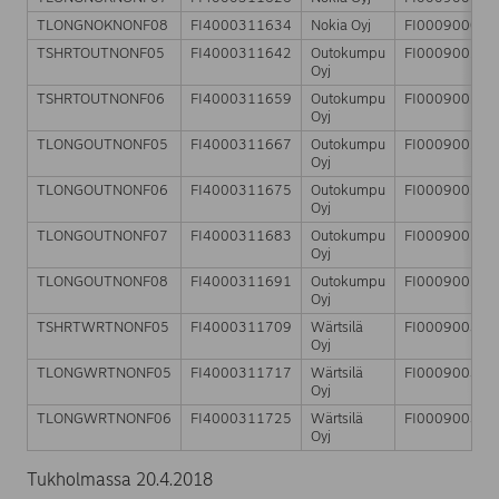
TLONGNOKNONF08
FI4000311634
Nokia Oyj
FI000900068
TSHRTOUTNONF05
FI4000311642
Outokumpu
FI000900242
Oyj
TSHRTOUTNONF06
FI4000311659
Outokumpu
FI000900242
Oyj
TLONGOUTNONF05
FI4000311667
Outokumpu
FI000900242
Oyj
TLONGOUTNONF06
FI4000311675
Outokumpu
FI000900242
Oyj
TLONGOUTNONF07
FI4000311683
Outokumpu
FI000900242
Oyj
TLONGOUTNONF08
FI4000311691
Outokumpu
FI000900242
Oyj
TSHRTWRTNONF05
FI4000311709
Wärtsilä
FI000900372
Oyj
TLONGWRTNONF05
FI4000311717
Wärtsilä
FI000900372
Oyj
TLONGWRTNONF06
FI4000311725
Wärtsilä
FI000900372
Oyj
Tukholmassa 20.4.2018