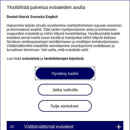
Hyppää pääsisältöön
Yksilöllistä palvelua evästeiden avulla
FI
Danish
Norsk
Svenska
English
Haluamme tarjota sinulle sivuillamme mahdollisimman sujuvan asioinnin
ja kiinnostavat sisällöt. Tätä varten hyödynnämme omia ja kolmansien
osapuolten evästeitä ja niihin liittyviä henkilötietoja. Hyväksymällä kaikki
Sorry...
evästeet annat meille luvan kerätä ja hyödyntää niihin liittyviä tietojasi
Nordean verkkopalvelujen kehittämiseen ja sisältöjen kohdentamiseen.
Välttämättömillä evästeillä varmistamme sivustojemme luotettavan ja
This page does not exist in your language. You will
turvallisen toiminnan. Voit valita, mitä evästeitä sallit.
be taken to a related page.
Lue lisää
evästeistä
ja
henkilötietojen käytöstä
.
Stay on this page
|
Continue
Hyväksy kaikki
Jatka valituilla
Nordea Bank AB (publ)
Sulje asetukset
laskee liikkeeseen 20 uutta
unlimited
turbowarranttisarjaa
Välttämättömät evästeet
20