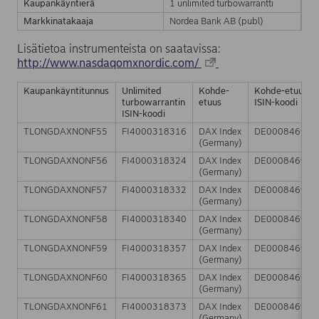
Kaupankäyntierä
1 unlimited turbowarrantti
Markkinatakaaja
Nordea Bank AB (publ)
Lisätietoa instrumenteista on saatavissa:
http://www.nasdaqomxnordic.com/
Kaupankäyntitunnus
Unlimited
Kohde-
Kohde-etuuden
turbowarrantin
etuus
ISIN-koodi
ISIN-koodi
TLONGDAXNONF55
FI4000318316
DAX Index
DE000846900
(Germany)
TLONGDAXNONF56
FI4000318324
DAX Index
DE000846900
(Germany)
TLONGDAXNONF57
FI4000318332
DAX Index
DE000846900
(Germany)
TLONGDAXNONF58
FI4000318340
DAX Index
DE000846900
(Germany)
TLONGDAXNONF59
FI4000318357
DAX Index
DE000846900
(Germany)
TLONGDAXNONF60
FI4000318365
DAX Index
DE000846900
(Germany)
TLONGDAXNONF61
FI4000318373
DAX Index
DE000846900
(Germany)