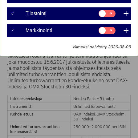
21.5.2018, sarjat 2018:
L18N FI ja 2018: L19N FI
Suostumusvalinta:
Tilastointi
6
Tilastointi
Suostumusvalinta:
Markkinointi
7
18-05-2018 12:12
Markkinointi
Viimeksi päivitetty 2026-08-03
Nordea Bank AB (publ) laskee unlimited turbowarrantit
liikkeeseen osana warrantti- ja sertifikaattiohjelmaansa,
joka muodostuu 15.6.2017 julkaistusta ohjelmaesitteestä
ja mahdollisista täydentävistä ohjelmaesitteistä sekä
unlimited turbowarranttien lopullisista ehdoista.
Unlimited turbowarranttien kohde-etuuksina ovat DAX-
indeksi ja OMX Stockholm 30 -indeksi.
Liikkeeseenlaskija
Nordea Bank AB (publ)
Instrumentti
Unlimited turbowarrantti
Kohde-etuus
DAX-indeksi, OMX Stockholm
30 -indeksi
Unlimited turbowarranttien
250 000–2 000 000 per ISIN
kokonaismäärä