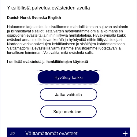
Hyppää pääsisältöön
Yksilöllistä palvelua evästeiden avulla
FI
Danish
Norsk
Svenska
English
Haluamme tarjota sinulle sivuillamme mahdollisimman sujuvan asioinnin
ja kiinnostavat sisällöt. Tätä varten hyödynnämme omia ja kolmansien
osapuolten evästeitä ja niihin liittyviä henkilötietoja. Hyväksymällä kaikki
Sorry...
evästeet annat meille luvan kerätä ja hyödyntää niihin liittyviä tietojasi
Nordean verkkopalvelujen kehittämiseen ja sisältöjen kohdentamiseen.
Välttämättömillä evästeillä varmistamme sivustojemme luotettavan ja
This page does not exist in your language. You will
turvallisen toiminnan. Voit valita, mitä evästeitä sallit.
be taken to a related page.
Lue lisää
evästeistä
ja
henkilötietojen käytöstä
.
Stay on this page
|
Continue
Hyväksy kaikki
Jatka valituilla
Nordea Bank AB (publ)
Sulje asetukset
laskee liikkeeseen 15 uutta
unlimited
turbowarranttisarjaa
Välttämättömät evästeet
20