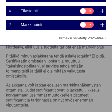
Suostumusvalinta:
Tilastointi
6
11-06-2018 15:45
Tilastointi
Suostumusvalinta:
Markkinointi
7
Alkaen 18. kesäkuuta (aikaisemmassa tiedotteessa
Markkinointi
virheellisesti heinäkuuta), seuraavat sertifikaatit ovat
”takaisinostotilassa”. Tästä päivästä lähtien asiakkaat
Viimeksi päivitetty 2026-08-03
voivat ainoastaan myydä kyseisiä sertifikaatteja takaisin
Nordealle, eikä uusia tuotteita tarjota enää markkinoille.
Pitääkö minun asiakkaana tehdä asialle jotakin? Ei pidä.
Sertifikaatin omistajan, jonka tila muuttuu
”takaisinostotilaan”, ei tarvitse tehdä mitään
toimenpiteitä ja tällä ei ole mitään vaikutusta
omistuksiin.
Asiakkaana voit jatkaa edelleen markkinanäkemysten
ottamista. Uudet sertifikaatit ovat jo laskettu liikkeelle
korvaamaan useimmat muutokselle altistuneet
sertifikaatit ja tarjonnassa on nyt myös enemmän
viputuotteita.