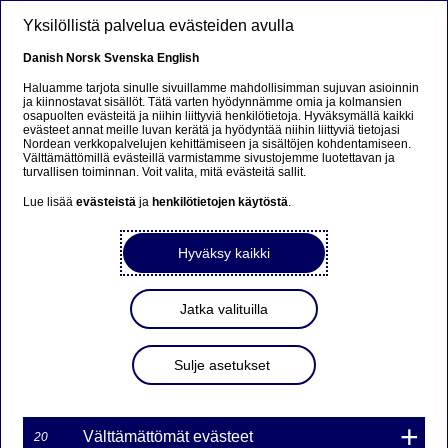
Hyppää pääsisältöön
Yksilöllistä palvelua evästeiden avulla
FI
Danish
Norsk
Svenska
English
Haluamme tarjota sinulle sivuillamme mahdollisimman sujuvan asioinnin
ja kiinnostavat sisällöt. Tätä varten hyödynnämme omia ja kolmansien
osapuolten evästeitä ja niihin liittyviä henkilötietoja. Hyväksymällä kaikki
Ursäkta...
evästeet annat meille luvan kerätä ja hyödyntää niihin liittyviä tietojasi
Nordean verkkopalvelujen kehittämiseen ja sisältöjen kohdentamiseen.
Välttämättömillä evästeillä varmistamme sivustojemme luotettavan ja
Den här sidan finns tyvärr inte på svenska.
turvallisen toiminnan. Voit valita, mitä evästeitä sallit.
Lue lisää
evästeistä
ja
henkilötietojen käytöstä
.
Stanna kvar på sidan
|
Gå till en relaterad sida på
svenska
Hyväksy kaikki
Jatka valituilla
Korjaus: Muutos Nordea
Sulje asetukset
Bank AB (publ)
liikkeeseenlaskemissa
sertifikaateissa
Välttämättömät evästeet
20