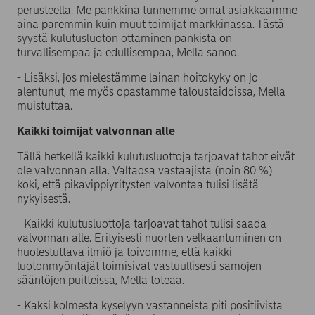
perusteella. Me pankkina tunnemme omat asiakkaamme
aina paremmin kuin muut toimijat markkinassa. Tästä
syystä kulutusluoton ottaminen pankista on
turvallisempaa ja edullisempaa, Mella sanoo.
- Lisäksi, jos mielestämme lainan hoitokyky on jo
alentunut, me myös opastamme taloustaidoissa, Mella
muistuttaa.
Kaikki toimijat valvonnan alle
Tällä hetkellä kaikki kulutusluottoja tarjoavat tahot eivät
ole valvonnan alla. Valtaosa vastaajista (noin 80 %)
koki, että pikavippiyritysten valvontaa tulisi lisätä
nykyisestä.
- Kaikki kulutusluottoja tarjoavat tahot tulisi saada
valvonnan alle. Erityisesti nuorten velkaantuminen on
huolestuttava ilmiö ja toivomme, että kaikki
luotonmyöntäjät toimisivat vastuullisesti samojen
sääntöjen puitteissa, Mella toteaa.
- Kaksi kolmesta kyselyyn vastanneista piti positiivista