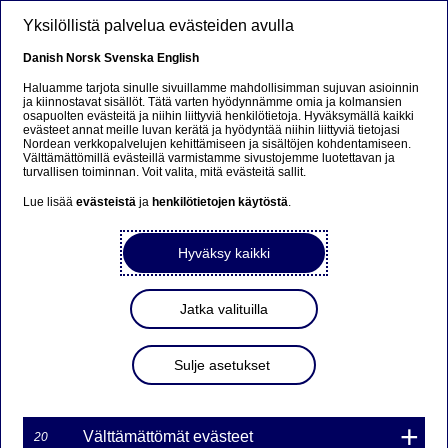
Hyppää pääsisältöön
Yksilöllistä palvelua evästeiden avulla
FI
Danish
Norsk
Svenska
English
Haluamme tarjota sinulle sivuillamme mahdollisimman sujuvan asioinnin
ja kiinnostavat sisällöt. Tätä varten hyödynnämme omia ja kolmansien
osapuolten evästeitä ja niihin liittyviä henkilötietoja. Hyväksymällä kaikki
Nordea selvitti:
evästeet annat meille luvan kerätä ja hyödyntää niihin liittyviä tietojasi
Nordean verkkopalvelujen kehittämiseen ja sisältöjen kohdentamiseen.
Kulutusluottoja otetaan
Välttämättömillä evästeillä varmistamme sivustojemme luotettavan ja
turvallisen toiminnan. Voit valita, mitä evästeitä sallit.
useimmiten pankeista
Lue lisää
evästeistä
ja
henkilötietojen käytöstä
.
Hyväksy kaikki
Lehdistötiedote | 20-08-2019 09:00
Kulutusluottoja ottaneista yli puolet on ottanut
Jatka valituilla
kulutusluottoa pankista, selviää Nordean
teettämästä kyselytutkimuksesta. Muita yleisiä
Sulje asetukset
lähteitä olivat muut rahoituslaitokset, kuten
ajoneuvorahoittajat, pikavipit ja kaupan korolliset
osamaksut.
Välttämättömät evästeet
20
Suomalaiset ottavat erilaisia kulutusluottoja elämän