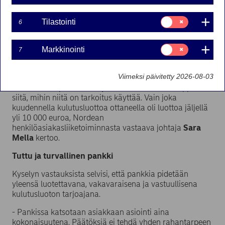
yllättäviin menoihin. Nordean teettämän
kyselytutkimuksen mukaan uusi auto tai erilaiset
Suostumusvalinta:
Tilastointi
6
Tilastointi
remontit ovat yleisimpiä syitä kulutusluoton ottamiseen.
Keskimääräinen jäljellä oleva velkamäärä kulutusluottoa
Suostumusvalinta:
ottaneilla oli noin 5000 euroa.
Markkinointi
7
Markkinointi
- Noin joka kolmas kyselyymme vastanneista oli ottanut
Viimeksi päivitetty 2026-08-03
kulutusluottoa viimeisen viiden vuoden aikana.
Kulutusluottoja otetaan hyvin erilaisia määriä riippuen
siitä, mihin niitä on tarkoitus käyttää. Vain joka
kuudennella kulutusluottoa ottaneella oli luottoa jäljellä
yli 10 000 euroa, Nordean
henkilöasiakasliiketoiminnasta vastaava johtaja
Sara
Mella
kertoo.
Tuttu ja turvallinen pankki
Kyselyn vastauksista selvisi, että pankkia pidetään
yleensä luotettavana, vakavaraisena ja vastuullisena
kulutusluoton tarjoajana.
- Pankissa katsotaan asiakkaan asiointi aina
kokonaisuutena. Päätöksiä ei tehdä yhden rahantarpeen