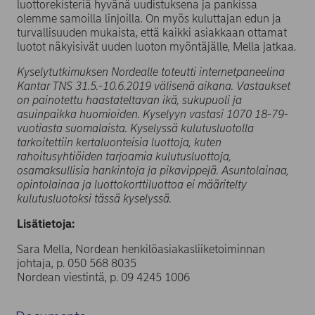
luottorekisteriä hyvänä uudistuksena ja pankissa
olemme samoilla linjoilla. On myös kuluttajan edun ja
turvallisuuden mukaista, että kaikki asiakkaan ottamat
luotot näkyisivät uuden luoton myöntäjälle, Mella jatkaa.
Kyselytutkimuksen Nordealle toteutti internetpaneelina
Kantar TNS 31.5.-10.6.2019 välisenä aikana. Vastaukset
on painotettu haastateltavan ikä, sukupuoli ja
asuinpaikka huomioiden. Kyselyyn vastasi 1070 18-79-
vuotiasta suomalaista. Kyselyssä kulutusluotolla
tarkoitettiin kertaluonteisia luottoja, kuten
rahoitusyhtiöiden tarjoamia kulutusluottoja,
osamaksullisia hankintoja ja pikavippejä. Asuntolainaa,
opintolainaa ja luottokorttiluottoa ei määritelty
kulutusluotoksi tässä kyselyssä.
Lisätietoja:
Sara Mella, Nordean henkilöasiakasliiketoiminnan
johtaja, p. 050 568 8035
Nordean viestintä, p. 09 4245 1006