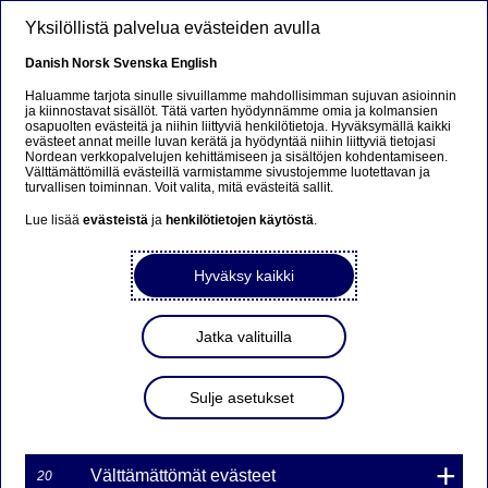
Hyppää pääsisältöön
Yksilöllistä palvelua evästeiden avulla
FI
Danish
Norsk
Svenska
English
Haluamme tarjota sinulle sivuillamme mahdollisimman sujuvan asioinnin
ja kiinnostavat sisällöt. Tätä varten hyödynnämme omia ja kolmansien
osapuolten evästeitä ja niihin liittyviä henkilötietoja. Hyväksymällä kaikki
Nordean
evästeet annat meille luvan kerätä ja hyödyntää niihin liittyviä tietojasi
Nordean verkkopalvelujen kehittämiseen ja sisältöjen kohdentamiseen.
taloustaitokampanja on
Välttämättömillä evästeillä varmistamme sivustojemme luotettavan ja
turvallisen toiminnan. Voit valita, mitä evästeitä sallit.
vuoden sponsorointiteko
Lue lisää
evästeistä
ja
henkilötietojen käytöstä
.
Hyväksy kaikki
Lehdistötiedote | 07-02-2020 13:34
Nordean Älä mene rikki rahasta -kampanja on
Jatka valituilla
voittanut Sponsorointi ja tapahtumamarkkinointi
ry:n jakaman vuoden sponsorointiteko -palkinnon.
Sulje asetukset
Nordea voitti myös vuoden sponsorointiteko -
yleisöäänestyksen.
Nuorten taloustaitojen vahvistaminen ja yrittäjyyden
Välttämättömät evästeet
20
edistäminen ovat jo vuosia olleet Nordean