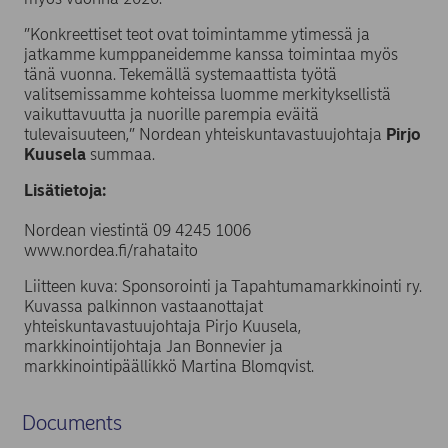
”Konkreettiset teot ovat toimintamme ytimessä ja
jatkamme kumppaneidemme kanssa toimintaa myös
tänä vuonna. Tekemällä systemaattista työtä
valitsemissamme kohteissa luomme merkityksellistä
vaikuttavuutta ja nuorille parempia eväitä
tulevaisuuteen,” Nordean yhteiskuntavastuujohtaja
Pirjo
Kuusela
summaa.
Lisätietoja:
Nordean viestintä 09 4245 1006
www.nordea.fi/rahataito
Liitteen kuva: Sponsorointi ja Tapahtumamarkkinointi ry.
Kuvassa palkinnon vastaanottajat
yhteiskuntavastuujohtaja Pirjo Kuusela,
markkinointijohtaja Jan Bonnevier ja
markkinointipäällikkö Martina Blomqvist.
Documents