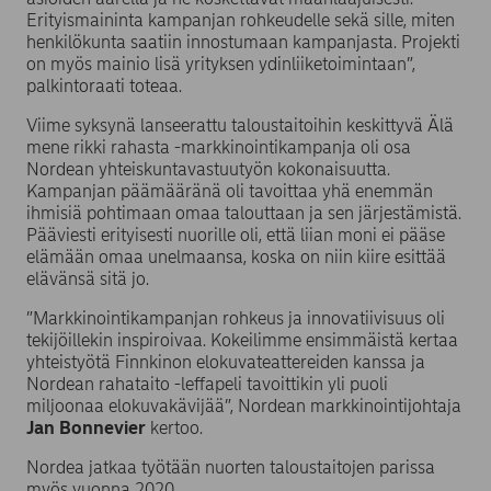
Erityismaininta kampanjan rohkeudelle sekä sille, miten
henkilökunta saatiin innostumaan kampanjasta. Projekti
on myös mainio lisä yrityksen ydinliiketoimintaan”,
palkintoraati toteaa.
Viime syksynä lanseerattu taloustaitoihin keskittyvä Älä
mene rikki rahasta -markkinointikampanja oli osa
Nordean yhteiskuntavastuutyön kokonaisuutta.
Kampanjan päämääränä oli tavoittaa yhä enemmän
ihmisiä pohtimaan omaa talouttaan ja sen järjestämistä.
Pääviesti erityisesti nuorille oli, että liian moni ei pääse
elämään omaa unelmaansa, koska on niin kiire esittää
elävänsä sitä jo.
”Markkinointikampanjan rohkeus ja innovatiivisuus oli
tekijöillekin inspiroivaa. Kokeilimme ensimmäistä kertaa
yhteistyötä Finnkinon elokuvateattereiden kanssa ja
Nordean rahataito -leffapeli tavoittikin yli puoli
miljoonaa elokuvakävijää”, Nordean markkinointijohtaja
Jan Bonnevier
kertoo.
Nordea jatkaa työtään nuorten taloustaitojen parissa
myös vuonna 2020.