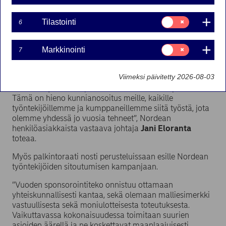
yhteiskuntavastuun ytimessä. Jokaisella nordealaisella
on mahdollisuus tehdä kaksi vapaaehtoistyöpäivää
Suostumusvalinta:
Tilastointi
6
Tilastointi
vuodessa yhteiskuntavastuuhankkeiden parissa. Viime
vuonna yli 50 prosenttia henkilöstöstä eli noin 4 000
Suostumusvalinta:
nordealaista osallistui.
Markkinointi
7
Markkinointi
”Suomalaisten taloustaitojen edistäminen on
Viimeksi päivitetty 2026-08-03
yhteiskuntamme yhteinen haaste ja on hienoa, että
Nordean työ aiheen parissa huomioidaan laajemmin.
Tämä on hieno kunnianosoitus meille, kaikille
työntekijöillemme ja kumppaneillemme siitä työstä, jota
olemme yhdessä jo vuosia tehneet”, Nordean
henkilöasiakkaista vastaava johtaja
Jani Eloranta
toteaa.
Myös palkintoraati nosti perusteluissaan esille Nordean
työntekijöiden sitoutumisen kampanjaan.
”Vuoden sponsorointiteko onnistuu ottamaan
yhteiskunnallisesti kantaa, sekä olemaan malliesimerkki
vastuullisesta sekä moniulotteisesta toteutuksesta.
Vaikuttavassa kokonaisuudessa toimitaan suurien
asioiden äärellä ja ne koskettavat maanlaajuisesti.