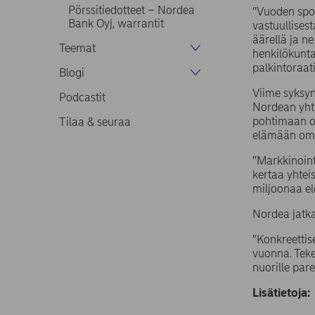
Pörssitiedotteet – Nordea
”Vuoden spon
Bank Oyj, warrantit
vastuullises
äärellä ja n
Teemat
henkilökunta
palkintoraati
Blogi
Viime syksyn
Podcastit
Nordean yht
pohtimaan oma
Tilaa & seuraa
elämään omaa
”Markkinoint
kertaa yhtei
miljoonaa e
Nordea jatka
”Konkreetti
vuonna. Teke
nuorille par
Lisätietoja: