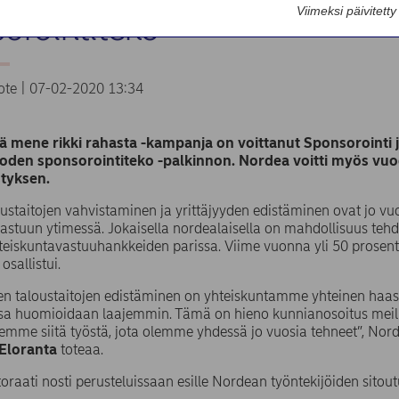
Viimeksi päivitett
orointiteko
ote | 07-02-2020 13:34
 mene rikki rahasta -kampanja on voittanut Sponsorointi 
oden sponsorointiteko -palkinnon. Nordea voitti myös vuo
styksen.
ustaitojen vahvistaminen ja yrittäjyyden edistäminen ovat jo vu
astuun ytimessä. Jokaisella nordealaisella on mahdollisuus teh
eiskuntavastuuhankkeiden parissa. Viime vuonna yli 50 prosentti
osallistui.
n taloustaitojen edistäminen on yhteiskuntamme yhteinen haast
sa huomioidaan laajemmin. Tämä on hieno kunnianosoitus meille,
mme siitä työstä, jota olemme yhdessä jo vuosia tehneet”, Nor
 Eloranta
toteaa.
oraati nosti perusteluissaan esille Nordean työntekijöiden sit