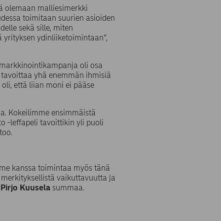
kä olemaan malliesimerkki
udessa toimitaan suurien asioiden
elle sekä sille, miten
yrityksen ydinliiketoimintaan”,
 -markkinointikampanja oli osa
 tavoittaa yhä enemmän ihmisiä
oli, että liian moni ei pääse
ivaa. Kokeilimme ensimmäistä
leffapeli tavoittikin yli puoli
too.
mme kanssa toimintaa myös tänä
erkityksellistä vaikuttavuutta ja
a
Pirjo Kuusela
summaa.