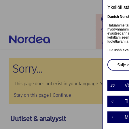
Hyppää pääsisältöön
Yksilöllis
Danish
Nors
Toimipaik
Haluamme tarj
hyödynnämme o
Ota yhteyt
evästeet annat
kehittämiseen
luotettavan ja 
Kirjaudu
Lue lisää
evä
Sorry...
Sulje 
This page does not exist in your language. You will be tak
Vä
20
Stay on this page
|
Continue
Ti
6
Uutiset & analyysit
Ma
7
Norde