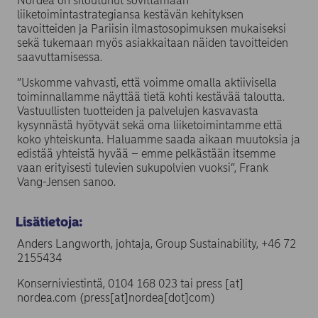
Nordea on sitoutunut sovittamaan
liiketoimintastrategiansa kestävän kehityksen
tavoitteiden ja Pariisin ilmastosopimuksen mukaiseksi
sekä tukemaan myös asiakkaitaan näiden tavoitteiden
saavuttamisessa.
”Uskomme vahvasti, että voimme omalla aktiivisella
toiminnallamme näyttää tietä kohti kestävää taloutta.
Vastuullisten tuotteiden ja palvelujen kasvavasta
kysynnästä hyötyvät sekä oma liiketoimintamme että
koko yhteiskunta. Haluamme saada aikaan muutoksia ja
edistää yhteistä hyvää – emme pelkästään itsemme
vaan erityisesti tulevien sukupolvien vuoksi”, Frank
Vang-Jensen sanoo.
Lisätietoja:
Anders Langworth, johtaja, Group Sustainability, +46 72
2155434
Konserniviestintä, 0104 168 023 tai
press
[at]
nordea.com
(press[at]nordea[dot]com)