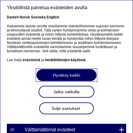
Hyppää pääsisältöön
Yksilöllistä palvelua evästeiden avulla
FI
Danish
Norsk
Svenska
English
Haluamme tarjota sinulle sivuillamme mahdollisimman sujuvan asioinnin
ja kiinnostavat sisällöt. Tätä varten hyödynnämme omia ja kolmansien
osapuolten evästeitä ja niihin liittyviä henkilötietoja. Hyväksymällä kaikki
Beklager...
evästeet annat meille luvan kerätä ja hyödyntää niihin liittyviä tietojasi
Nordean verkkopalvelujen kehittämiseen ja sisältöjen kohdentamiseen.
Välttämättömillä evästeillä varmistamme sivustojemme luotettavan ja
Denne siden findes ikke på norsk
turvallisen toiminnan. Voit valita, mitä evästeitä sallit.
Lue lisää
evästeistä
ja
henkilötietojen käytöstä
.
Bli værende på denne siden
|
Fortsett til en lignende
side på norsk
Hyväksy kaikki
Jatka valituilla
Nordea asettaa tavoitteeksi
Sulje asetukset
nollapäästöt vuoteen 2050
mennessä
Välttämättömät evästeet
20