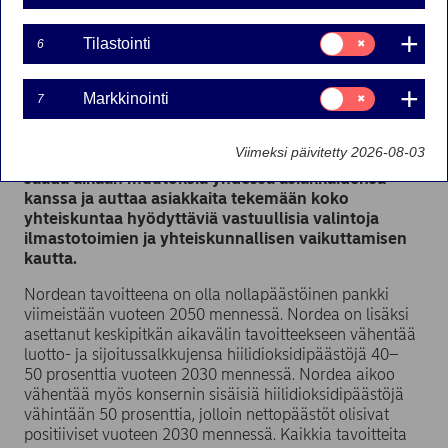
Lehdistötiedote | 04-02-2021 07:45
Suostumusvalinta:
Tilastointi
6
Tilastointi
Nordea on päivittänyt suunnitelmansa
Suostumusvalinta:
vastuullisuuden sisällyttämisestä
Markkinointi
7
Markkinointi
liiketoimintastrategiaan ja asettanut pitkän
aikavälin tavoitteekseen olla nollapäästöinen
Viimeksi päivitetty 2026-08-03
pankki vuoteen 2050 mennessä. Nordea haluaa
saada aikaan muutoksia yhdessä asiakkaidensa
kanssa ja auttaa asiakkaita tekemään koko
yhteiskuntaa hyödyttäviä vastuullisia valintoja
ilmastotoimien ja yhteiskunnallisen vaikuttamisen
kautta.
Nordean tavoitteena on olla nollapäästöinen pankki
viimeistään vuoteen 2050 mennessä. Nordea on lisäksi
asettanut keskipitkän aikavälin tavoitteekseen vähentää
luotto- ja sijoitussalkkujensa hiilidioksidipäästöjä 40–
50 prosenttia vuoteen 2030 mennessä. Nordea aikoo
vähentää myös konsernin sisäisiä hiilidioksidipäästöjä
vähintään 50 prosenttia, jolloin nettopäästöt olisivat
positiiviset vuoteen 2030 mennessä. Kaikkia tavoitteita