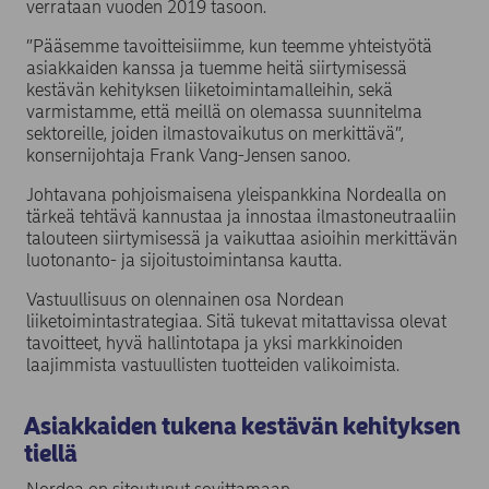
verrataan vuoden 2019 tasoon.
”Pääsemme tavoitteisiimme, kun teemme yhteistyötä
asiakkaiden kanssa ja tuemme heitä siirtymisessä
kestävän kehityksen liiketoimintamalleihin, sekä
varmistamme, että meillä on olemassa suunnitelma
sektoreille, joiden ilmastovaikutus on merkittävä”,
konsernijohtaja Frank Vang-Jensen sanoo.
Johtavana pohjoismaisena yleispankkina Nordealla on
tärkeä tehtävä kannustaa ja innostaa ilmastoneutraaliin
talouteen siirtymisessä ja vaikuttaa asioihin merkittävän
luotonanto- ja sijoitustoimintansa kautta.
Vastuullisuus on olennainen osa Nordean
liiketoimintastrategiaa. Sitä tukevat mitattavissa olevat
tavoitteet, hyvä hallintotapa ja yksi markkinoiden
laajimmista vastuullisten tuotteiden valikoimista.
Asiakkaiden tukena kestävän kehityksen
tiellä