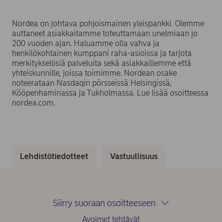
Nordea on johtava pohjoismainen yleispankki. Olemme
auttaneet asiakkaitamme toteuttamaan unelmiaan jo
200 vuoden ajan. Haluamme olla vahva ja
henkilökohtainen kumppani raha-asioissa ja tarjota
merkityksellisiä palveluita sekä asiakkaillemme että
yhteiskunnille, joissa toimimme. Nordean osake
noteerataan Nasdaqin pörsseissä Helsingissä,
Kööpenhaminassa ja Tukholmassa. Lue lisää osoitteessa
nordea.com.
Lehdistötiedotteet
Vastuullisuus
Siirry suoraan osoitteeseen
Avoimet tehtävät