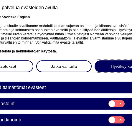
tä palvelua evästeiden avulla
k
Svenska
English
at
ota sinulle sivuillamme mahdollisimman sujuvan asioinnin ja kiinnostavat sisällöt.
mia ja kolmansien osapuolten evästeitä ja niihin liittyviä henkilötietoja. Hyväksy
tä
 meille luvan kerätä ja hyödyntää niihin liittyviä tietojasi Nordean verkkopalveluje
 ja sisältöjen kohdentamiseen. Välttämättömillä evästeillä varmistamme sivustoj
Tietoa meistä
Sijoittajat
Uutiset & analyysit
turvallisen toiminnan. Voit valita, mitä evästeitä sallit.
steistä
ja
henkilötietojen käytöstä
.
asetukset
Jatka valituilla
Hyväksy ka
en to a related page.
lttämättömät evästeet
Suostumusvali
lastointi
Tilastointi
Suostumusvali
rkkinointi
Markkinointi
a Bank Oyj: Arvopaperimar