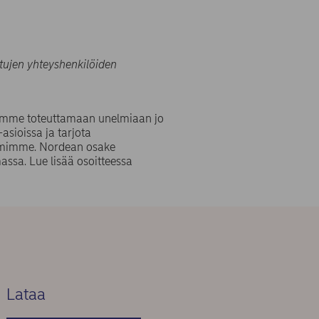
ttujen yhteyshenkilöiden
tamme toteuttamaan unelmiaan jo
sioissa ja tarjota
 toimimme. Nordean osake
ssa. Lue lisää osoitteessa
Lataa