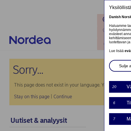
Hyppää pääsisältöön
Yksilöllis
Danish
Nors
Toimipaik
Haluamme tarj
hyödynnämme o
Ota yhteyt
evästeet annat
kehittämiseen
luotettavan ja 
Kirjaudu
Lue lisää
evä
Sorry...
Sulje 
This page does not exist in your language. You will be tak
Vä
20
Stay on this page
|
Continue
Ti
6
Uutiset & analyysit
Ma
7
Norde