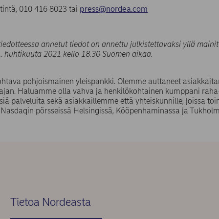
tintä, 010 416 8023 tai
press@nordea.com
tiedotteessa annetut tiedot on annettu julkistettavaksi yllä maini
 1. huhtikuuta 2021 kello 18.30 Suomen aikaa.
ohtava pohjoismainen yleispankki. Olemme auttaneet asiakkai
ajan. Haluamme olla vahva ja henkilökohtainen kumppani raha-a
isiä palveluita sekä asiakkaillemme että yhteiskunnille, joissa
Nasdaqin pörsseissä Helsingissä, Kööpenhaminassa ja Tukholma
.
Tietoa Nordeasta