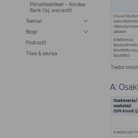
Pörssitiedotteet – Nordea
Bank Oyj, warrantit
Osuus liputu
Teemat
saavuttamisen
rikkoutumise
Blogi
jälkeen
Edellisessä
Podcastit
liputusilmoit
ilmoitettu osu
Tilaa & seuraa
liputettu)
Tiedot omist
A: Osak
Osakesarja/
osakelaji
ISIN-koodi (
FI40002977