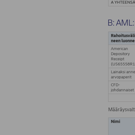
A YHTEENS
B: AML:
Rahoitusväli
neen luonne
American
Depository
Receipt
(US65558R1
Lainaksi anne
arvopaperit
CFD-
johdannaiset
Määräysvalta
Nimi