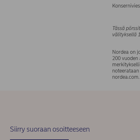
Konsernivies
Tässä pörssi
välityksellä
Nordea on j
200 vuoden 
merkityksell
noteerataan 
nordea.com
Siirry suoraan osoitteeseen