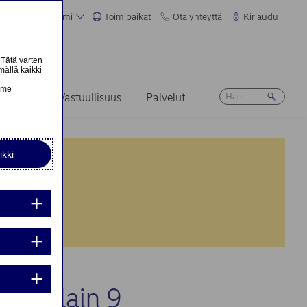
Suomi
Toimipaikat
Ota yhteyttä
Kirjaudu
 Tätä varten
mällä kaikki
n
emme
Ura
Vastuullisuus
Palvelut
ikki
nta:
nta:
kkinalain 9