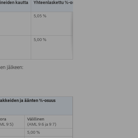
lineiden kautta
Yhteenlaskettu %-osuus (A + B)
5,05 %
5,00 %
en jälkeen:
akkeiden ja äänten %-osuus
ora
Välillinen
ML 9:5)
(AML 9:6 ja 9:7)
5,00 %