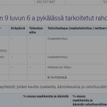
Ä
202 527 607
5,
n 9 luvun 6 a pykälässä tarkoitetut raho
-
Eräpäivä
Toteutus-
Toimitustapa (osaketoimitus / nettoarv
aika
−
−
Osaketoimitus
095)
tut
−
−
Osaketoimitus
−
−
Nettoarvon tilitys
B YHTEENSÄ
yhteisöt, joiden kautta osakkeita, äänioikeuksia ja rahoitusvälin
%-osuus osakkeista ja äänistä
%-osuus
osakkeista ja
äänistä rahoitusvälin