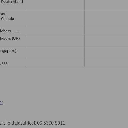
 Deutschland
set
 Canada
visors, LLC
visors (UK)
ingapore)
, LLC
a:
, sijoittajasuhteet, 09 5300 8011