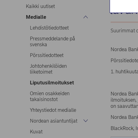
luvun
Kaikki uutiset
Medialle
Lehdistötiedotteet
Suurimmat o
Pressmeddelande på
svenska
Nordea Bank
Pörssitiedotteet
Pörssitiedo
Johtohenkilöiden
1. huhtikuu
liiketoimet
Liputusilmoitukset
Omien osakkeiden
Nordea Bank
takaisinostot
ilmoituksen,
on saavuttan
Yhteystiedot medialle
Nordea Bank
Nordean asiantuntijat
BlackRock, I
Kuvat