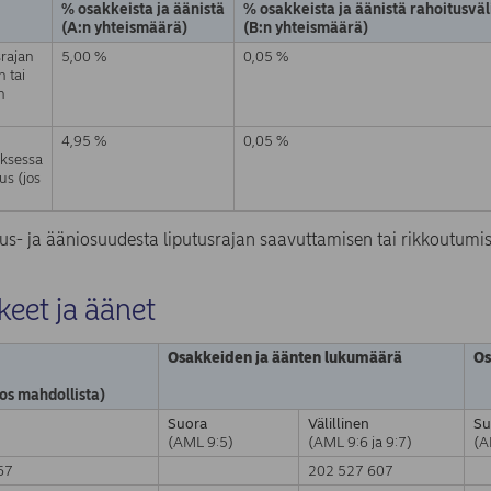
% osakkeista ja äänistä
% osakkeista ja äänistä rahoitusvä
(A:n yhteismäärä)
(B:n yhteismäärä)
srajan
5,00 %
0,05 %
 tai
n
4,95 %
0,05 %
uksessa
us (jos
us- ja ääniosuudesta liputusrajan saavuttamisen tai rikkoutumis
keet ja äänet
Osakkeiden ja äänten lukumäärä
Os
jos mahdollista)
Suora
Välillinen
Su
(AML 9:5)
(AML 9:6 ja 9:7)
(A
67
202 527 607