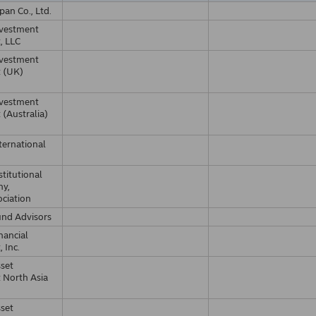
pan Co., Ltd.
nvestment
, LLC
nvestment
 (UK)
nvestment
(Australia)
ternational
titutional
ny,
ociation
und Advisors
nancial
 Inc.
set
North Asia
set