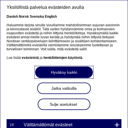
Hyppää pääsisältöön
Yksilöllistä palvelua evästeiden avulla
FI
Danish
Norsk
Svenska
English
Haluamme tarjota sinulle sivuillamme mahdollisimman sujuvan asioinnin
ja kiinnostavat sisällöt. Tätä varten hyödynnämme omia ja kolmansien
osapuolten evästeitä ja niihin liittyviä henkilötietoja. Hyväksymällä kaikki
Ursäkta...
evästeet annat meille luvan kerätä ja hyödyntää niihin liittyviä tietojasi
Nordean verkkopalvelujen kehittämiseen ja sisältöjen kohdentamiseen.
Välttämättömillä evästeillä varmistamme sivustojemme luotettavan ja
Den här sidan finns tyvärr inte på svenska.
turvallisen toiminnan. Voit valita, mitä evästeitä sallit.
Lue lisää
evästeistä
ja
henkilötietojen käytöstä
.
Stanna kvar på sidan
|
Gå till en relaterad sida på
svenska
Hyväksy kaikki
Jatka valituilla
Nordea Bank Oyj: Omien
Sulje asetukset
osakkeiden takaisinosto
27.10.2021
Välttämättömät evästeet
19