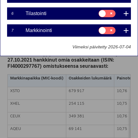
27-10-2021 22:30
Suostumusvalinta:
Tilastointi
6
Tilastointi
Nordea Bank Oyj
Suostumusvalinta:
Pörssitiedote – Muutokset omien osakkeiden
Markkinointi
7
Markkinointi
omistuksessa
27.10.2021 klo 22.30 Suomen aikaa
Viimeksi päivitetty 2026-07-04
Nordea Bank Oyj (LEI: 529900ODI3047E2LIV03) on
27.10.2021 hankkinut omia osakkeitaan (ISIN:
FI4000297767) omistukseensa seuraavasti:
Markkinapaikka (MIC-koodi)
Osakkeiden lukumäärä
Painotettu 
XSTO
679 917
10,76
XHEL
254 115
10,75
CEUX
349 381
10,76
AQEU
69 141
10,75