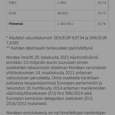
TQEX
1 494
10,74
XCSE
48 903
10,75
Yhteensä
1 402 951
10,76
* Käytetyt valuuttakurssit: SEK/EUR 9,9734 ja DKK/EUR
7,4395
** Kahden desimaalin tarkkuuteen pyöristettynä
Nordea ilmoitti 20. lokakuuta 2021 käynnistävänsä
enintään 2,0 miljardin euron suuruisen omien
osakkeiden takaisinosto-ohjelman Nordean varsinaisen
yhtiökokouksen 24. maaliskuuta 2021 antaman
valtuutuksen perusteella. Omia osakkeita hankitaan
julkisessa kaupankäynnissä Euroopan parlamentin ja
neuvoston 16. huhtikuuta 2014 antaman markkinoiden
väärinkäyttöasetuksen (EU) N:o 596/2014 sekä
Euroopan komission delegoidun asetuksen (EU)
2016/1052 mukaisesti.
Nordean omistuksessa on nyt ilmoitettujen hankintojen