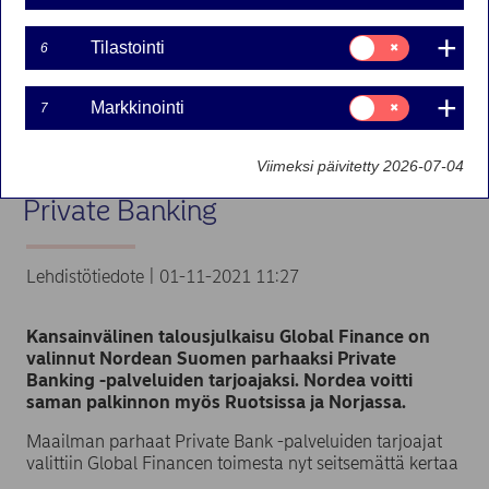
Suostumusvalinta:
Tilastointi
6
Tilastointi
Suostumusvalinta:
Markkinointi
7
Markkinointi
Viimeksi päivitetty 2026-07-04
Nordealla Suomen paras
Private Banking
Lehdistötiedote | 01-11-2021 11:27
Kansainvälinen talousjulkaisu Global Finance on
valinnut Nordean Suomen parhaaksi Private
Banking -palveluiden tarjoajaksi. Nordea voitti
saman palkinnon myös Ruotsissa ja Norjassa.
Maailman parhaat Private Bank -palveluiden tarjoajat
valittiin Global Financen toimesta nyt seitsemättä kertaa