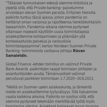
”Tällaisen tunnustuksen edessä olemme kiitollisia ja
ylpeitä siitä, että Private banking -palvelumme
arvioidaan olevan Suomen parasta. Erityisen hienolta
palkinto tuntuu tässä ajassa, johon pandemia on
heittänyt oman varjonsa ja rajoitteensa henkilökohtaisiin
tapaamisiin. Pandemia-aikana olemme pystyneet
ottamaan nopeasti käyttöön uusia toimintatapoja
asiakkaittemme kohtaamiseen ja pitämään yllä
korkealaatuista palvelua ja vastuullisia
toimintatapojamme”, kertoo Nordean Suomen Private
Banking -toiminnoista vastaava johtaja
Rizvan
Samaletdin.
Global Finance ‑lehden toimitus on valinnut Private
Bank Awards ‑palkintojen saajat toimialan johtajien ja
asiantuntijoiden avulla. Tämänvuotiset valinnat
perustuvat pankkien toimintaan 1.7.2020–30.6.2021.
”Meillä on Suomen upein asiakaskunta, ja tärkeintä
meille on asiakkaittemme tyytyväisyys. Sitä haluamme
vaalia kaikkina aikoina. Palkinto on osoitus siitä, että
olemme pystyneet tekemään merkittävää työtä myös
haastavina aikoina.
Asiakkaat kaipaavat muun muassa