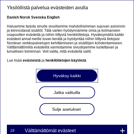
Hyppää pääsisältöön
Yksilöllistä palvelua evästeiden avulla
FI
Danish
Norsk
Svenska
English
Haluamme tarjota sinulle sivuillamme mahdollisimman sujuvan asioinnin
ja kiinnostavat sisällöt. Tätä varten hyödynnämme omia ja kolmansien
osapuolten evästeitä ja niihin liittyviä henkilötietoja. Hyväksymällä kaikki
Ursäkta...
evästeet annat meille luvan kerätä ja hyödyntää niihin liittyviä tietojasi
Nordean verkkopalvelujen kehittämiseen ja sisältöjen kohdentamiseen.
Välttämättömillä evästeillä varmistamme sivustojemme luotettavan ja
Den här sidan finns tyvärr inte på svenska.
turvallisen toiminnan. Voit valita, mitä evästeitä sallit.
Lue lisää
evästeistä
ja
henkilötietojen käytöstä
.
Stanna kvar på sidan
|
Gå till en relaterad sida på
svenska
Hyväksy kaikki
Jatka valituilla
Sulje asetukset
Välttämättömät evästeet
19