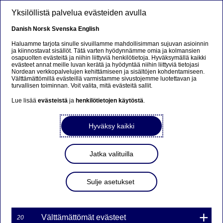
Hyppää pääsisältöön
Yksilöllistä palvelua evästeiden avulla
FI
Danish
Norsk
Svenska
English
Haluamme tarjota sinulle sivuillamme mahdollisimman sujuvan asioinnin
ja kiinnostavat sisällöt. Tätä varten hyödynnämme omia ja kolmansien
osapuolten evästeitä ja niihin liittyviä henkilötietoja. Hyväksymällä kaikki
Beklager...
evästeet annat meille luvan kerätä ja hyödyntää niihin liittyviä tietojasi
Nordean verkkopalvelujen kehittämiseen ja sisältöjen kohdentamiseen.
Välttämättömillä evästeillä varmistamme sivustojemme luotettavan ja
Siden findes desværre ikke på dansk
turvallisen toiminnan. Voit valita, mitä evästeitä sallit.
Lue lisää
evästeistä
ja
henkilötietojen käytöstä
.
Bliv på siden
|
Fortsæt til en relateret side på dansk
Hyväksy kaikki
Jatka valituilla
Nordea Bank Oyj: Omien
osakkeiden takaisinosto
Sulje asetukset
24.11.2021
Välttämättömät evästeet
20
24-11-2021 22:30