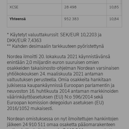
XCSE
28 498
10,85
Yhteensä
952 383
10,84
* Käytetyt valuuttakurssit: SEK/EUR 10,2203 ja
DKK/EUR 7,4363
** Kahden desimaalin tarkkuuteen pyöristettynä
Nordea ilmoitti 20. lokakuuta 2021 käynnistävänsä
enintään 2,0 miljardin euron suuruisen omien
osakkeiden takaisinosto-ohjelman Nordean varsinaisen
yhtiökokouksen 24. maaliskuuta 2021 antaman
valtuutuksen perusteella. Omia osakkeita hankitaan
julkisessa kaupankäynnissä Euroopan parlamentin ja
neuvoston 16. huhtikuuta 2014 antaman markkinoiden
väärinkäyttöasetuksen (EU) N:o 596/2014 sekä
Euroopan komission delegoidun asetuksen (EU)
2016/1052 mukaisesti.
Nordean omistuksessa on nyt ilmoitettujen hankintojen
jälkeen 24 910 511 omaa osaketta pääomarakenteen