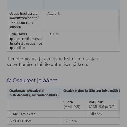
r
(
Osuus liputusrajan
Alle 5 %
A
saavuttamisen tai
rikkoutumisen
jälkeen
Edellisessä
5,01 %
0
liputusilmoituksessa
ilmoitettu osuus (jos
liputettu)
Tiedot omistus- ja ääniosuudesta liputusrajan
saavuttamisen tai rikkoutumisen jälkeen:
A: Osakkeet ja äänet
Osakesarja/osakelaji
Osakkeiden ja äänten lukumäärä
ISIN-koodi (jos mahdollista)
Suora
Välillinen
(AML 9:5)
(AML 9:6 ja 9:7)
FI4000297767
Alle 5%
A YHTEENSÄ
Alle 5%