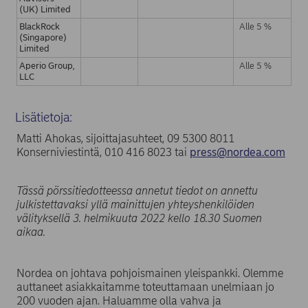
(UK) Limited
BlackRock
Alle 5 %
(Singapore)
Limited
Aperio Group,
Alle 5 %
LLC
Lisätietoja:
Matti Ahokas, sijoittajasuhteet, 09 5300 8011
Konserniviestintä, 010 416 8023 tai
press@nordea.com
Tässä pörssitiedotteessa annetut tiedot on annettu
julkistettavaksi yllä mainittujen yhteyshenkilöiden
välityksellä 3. helmikuuta
2022 kello 18.30 Suomen
aikaa.
Nordea on johtava pohjoismainen yleispankki. Olemme
auttaneet asiakkaitamme toteuttamaan unelmiaan jo
200 vuoden ajan. Haluamme olla vahva ja