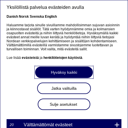
Hyppää pääsisältöön
Yksilöllistä palvelua evästeiden avulla
FI
Danish
Norsk
Svenska
English
Haluamme tarjota sinulle sivuillamme mahdollisimman sujuvan asioinnin
ja kiinnostavat sisällöt. Tätä varten hyödynnämme omia ja kolmansien
osapuolten evästeitä ja niihin liittyviä henkilötietoja. Hyväksymällä kaikki
Sorry...
evästeet annat meille luvan kerätä ja hyödyntää niihin liittyviä tietojasi
Nordean verkkopalvelujen kehittämiseen ja sisältöjen kohdentamiseen.
Välttämättömillä evästeillä varmistamme sivustojemme luotettavan ja
This page does not exist in your language. You will
turvallisen toiminnan. Voit valita, mitä evästeitä sallit.
be taken to a related page.
Lue lisää
evästeistä
ja
henkilötietojen käytöstä
.
Stay on this page
|
Continue
Hyväksy kaikki
Jatka valituilla
Nordea Bank Oyj:
Sulje asetukset
Arvopaperimarkkinalain 9
luvun 10 pykälän mukainen
liputusilmoitus (BlackRock,
Välttämättömät evästeet
20