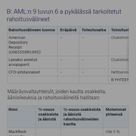
B: AML:n 9 luvun 6 a pykälässä tarkoitetut
rahoitusvälineet
Rahoitusvälineen luonne
Eräpäivä
Toteutusaika
Toimitustapa 
American
−
−
Osaketoimitus
Depository
Receipt
(US65558R1095)
Lainaksi annetut
−
−
Osaketoimitus
arvopaperit
CFD-johdannaiset
−
−
Nettoarvon tili
B YHTEENSÄ
Määräysvaltayhteisöt, joiden kautta osakkeita,
äänioikeuksia ja rahoitusvälineitä hallitaan:
Nimi
%-osuus
%-osuus osakkeista
Molemmat
osakkeista
ja äänistä
yhteensä
ja äänistä
rahoitusvälineiden
kautta
BlackRock
Alle 5 %