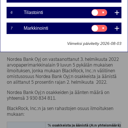
Inc.)
Suostumusvalinta:
Tilastointi
6
Tilastointi
Suurimmat osakkeenomistajat | 03-02-2022 18:30
Suostumusvalinta:
Markkinointi
7
Markkinointi
Nordea Bank Oyj
Pörssitiedote − Suurimmat osakkeenomistajat
Viimeksi päivitetty 2026-08-03
3. helmikuuta 2022 klo 18.30 Suomen aikaa
Nordea Bank Oyj on vastaanottanut 3. helmikuuta 2022
arvopaperimarkkinalain 9 luvun 5 pykälän mukaisen
ilmoituksen, jonka mukaan BlackRock, Inc.:n välillinen
omistusosuus Nordea Bank Oyj:n osakkeista ja äänistä
on alittanut 5 prosentin rajan 2. helmikuuta 2022.
Nordea Bank Oyj:n osakkeiden ja äänten määrä on
yhteensä 3 930 834 811.
BlackRock, Inc.:n ja sen rahastojen osuus ilmoituksen
mukaan:
% osakkeista ja äänistä (A:n yhteismäärä)
%