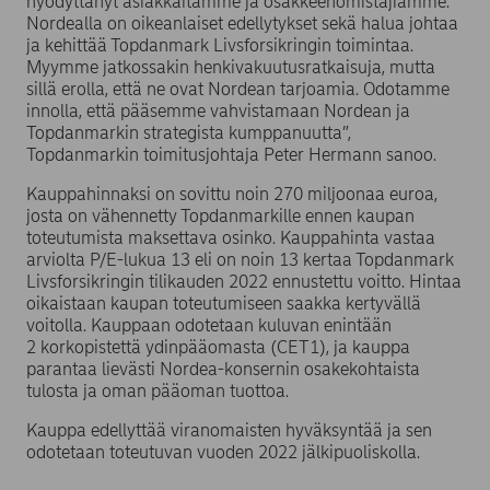
hyödyttänyt asiakkaitamme ja osakkeenomistajiamme.
Nordealla on oikeanlaiset edellytykset sekä halua johtaa
ja kehittää Topdanmark Livsforsikringin toimintaa.
Myymme jatkossakin henkivakuutusratkaisuja, mutta
sillä erolla, että ne ovat Nordean tarjoamia. Odotamme
innolla, että pääsemme vahvistamaan Nordean ja
Topdanmarkin strategista kumppanuutta”,
Topdanmarkin toimitusjohtaja Peter Hermann sanoo.
Kauppahinnaksi on sovittu noin 270 miljoonaa euroa,
josta on vähennetty Topdanmarkille ennen kaupan
toteutumista maksettava osinko. Kauppahinta vastaa
arviolta P/E-lukua 13 eli on noin 13 kertaa Topdanmark
Livsforsikringin tilikauden 2022 ennustettu voitto. Hintaa
oikaistaan kaupan toteutumiseen saakka kertyvällä
voitolla. Kauppaan odotetaan kuluvan enintään
2 korkopistettä ydinpääomasta (CET1), ja kauppa
parantaa lievästi Nordea-konsernin osakekohtaista
tulosta ja oman pääoman tuottoa.
Kauppa edellyttää viranomaisten hyväksyntää ja sen
odotetaan toteutuvan vuoden 2022 jälkipuoliskolla.