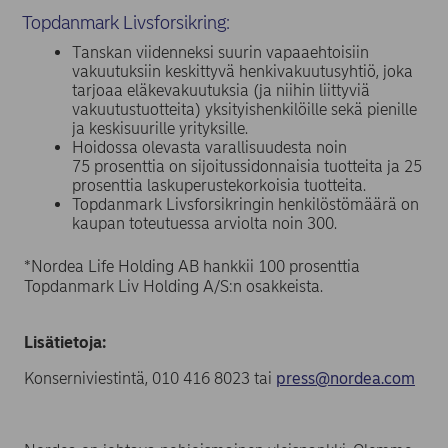
Topdanmark Livsforsikring:
Tanskan viidenneksi suurin vapaaehtoisiin
vakuutuksiin keskittyvä henkivakuutusyhtiö, joka
tarjoaa eläkevakuutuksia (ja niihin liittyviä
vakuutustuotteita) yksityishenkilöille sekä pienille
ja keskisuurille yrityksille.
Hoidossa olevasta varallisuudesta noin
75 prosenttia on sijoitussidonnaisia tuotteita ja 25
prosenttia laskuperustekorkoisia tuotteita.
Topdanmark Livsforsikringin henkilöstömäärä on
kaupan toteutuessa arviolta noin 300.
*Nordea Life Holding AB hankkii 100 prosenttia
Topdanmark Liv Holding A/S:n osakkeista.
Lisätietoja:
Konserniviestintä, 010 416 8023 tai
press@nordea.com