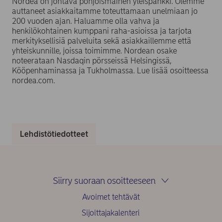
Nordea on johtava pohjoismainen yleispankki. Olemme
auttaneet asiakkaitamme toteuttamaan unelmiaan jo
200 vuoden ajan. Haluamme olla vahva ja
henkilökohtainen kumppani raha-asioissa ja tarjota
merkityksellisiä palveluita sekä asiakkaillemme että
yhteiskunnille, joissa toimimme. Nordean osake
noteerataan Nasdaqin pörsseissä Helsingissä,
Kööpenhaminassa ja Tukholmassa. Lue lisää osoitteessa
nordea.com.
Lehdistötiedotteet
Siirry suoraan osoitteeseen
Avoimet tehtävät
Sijoittajakalenteri