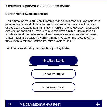
Hyppää pääsisältöön
Yksilöllistä palvelua evästeiden avulla
FI
Danish
Norsk
Svenska
English
Haluamme tarjota sinulle sivuillamme mahdollisimman sujuvan asioinnin
ja kiinnostavat sisällöt. Tätä varten hyödynnämme omia ja kolmansien
osapuolten evästeitä ja niihin liittyviä henkilötietoja. Hyväksymällä kaikki
Beklager...
evästeet annat meille luvan kerätä ja hyödyntää niihin liittyviä tietojasi
Nordean verkkopalvelujen kehittämiseen ja sisältöjen kohdentamiseen.
Välttämättömillä evästeillä varmistamme sivustojemme luotettavan ja
Siden findes desværre ikke på dansk
turvallisen toiminnan. Voit valita, mitä evästeitä sallit.
Lue lisää
evästeistä
ja
henkilötietojen käytöstä
.
Bliv på siden
|
Fortsæt til en relateret side på dansk
Hyväksy kaikki
Jatka valituilla
Nordea ostaa Topdanmark
Livsforsikringin
Sulje asetukset
Lehdistötiedote | 18-03-2022 08:01
Välttämättömät evästeet
19