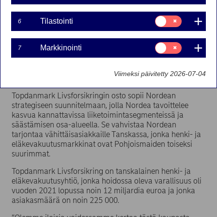
Nordea on tehnyt tanskalaisen Topdanmark
Forsikringin (”Topdanmark”) kanssa sopimuksen
Suostumusvalinta:
Tilastointi
6
Tilastointi
Topdanmarkin henki- ja eläkevakuutustoimintojen*
(”Topdanmark Livsforsikring”) ostamisesta. Kauppa
Suostumusvalinta:
Markkinointi
täydentää Nordean henki- ja
7
Markkinointi
eläkevakuutustuotteiden valikoimaa Pohjoismaissa
ja tukee Nordean säästämiseen liittyviä strategisia
Viimeksi päivitetty 2026-07-04
tavoitteita.
Topdanmark Livsforsikringin osto sopii Nordean
strategiseen suunnitelmaan, jolla Nordea tavoittelee
kasvua kannattavissa liiketoimintasegmenteissä ja
säästämisen osa-alueella. Se vahvistaa Nordean
tarjontaa vähittäisasiakkaille Tanskassa, jonka henki- ja
eläkevakuutusmarkkinat ovat Pohjoismaiden toiseksi
suurimmat.
Topdanmark Livsforsikring on tanskalainen henki- ja
eläkevakuutusyhtiö, jonka hoidossa oleva varallisuus oli
vuoden 2021 lopussa noin 12 miljardia euroa ja jonka
asiakasmäärä on noin 225 000.