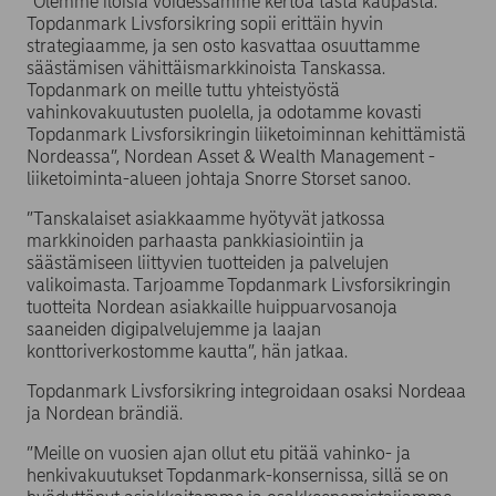
”Olemme iloisia voidessamme kertoa tästä kaupasta.
Topdanmark Livsforsikring sopii erittäin hyvin
strategiaamme, ja sen osto kasvattaa osuuttamme
säästämisen vähittäismarkkinoista Tanskassa.
Topdanmark on meille tuttu yhteistyöstä
vahinkovakuutusten puolella, ja odotamme kovasti
Topdanmark Livsforsikringin liiketoiminnan kehittämistä
Nordeassa”, Nordean Asset & Wealth Management -
liiketoiminta-alueen johtaja Snorre Storset sanoo.
”Tanskalaiset asiakkaamme hyötyvät jatkossa
markkinoiden parhaasta pankkiasiointiin ja
säästämiseen liittyvien tuotteiden ja palvelujen
valikoimasta. Tarjoamme Topdanmark Livsforsikringin
tuotteita Nordean asiakkaille huippuarvosanoja
saaneiden digipalvelujemme ja laajan
konttoriverkostomme kautta”, hän jatkaa.
Topdanmark Livsforsikring integroidaan osaksi Nordeaa
ja Nordean brändiä.
”Meille on vuosien ajan ollut etu pitää vahinko- ja
henkivakuutukset Topdanmark-konsernissa, sillä se on