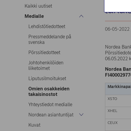
takai
Kaikki uutiset
Medialle
Lehdistötiedotteet
06-05-2022 
Pressmeddelande på
svenska
Nordea Bank
Pörssitiedotteet
Pörssitiedo
06.05.2022 
Johtohenkilöiden
liiketoimet
Nordea Ban
FI40002977
Liputusilmoitukset
Markkinapai
Omien osakkeiden
takaisinostot
XSTO
Yhteystiedot medialle
XHEL
Nordean asiantuntijat
CEUX
Kuvat