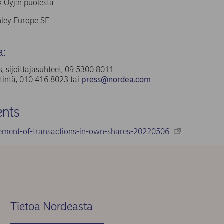
 Oyj:n puolesta
ley Europe SE
a:
, sijoittajasuhteet, 09 5300 8011
tintä, 010 416 8023 tai
press@nordea.com
nts
ement-of-transactions-in-own-shares-20220506
Tietoa Nordeasta