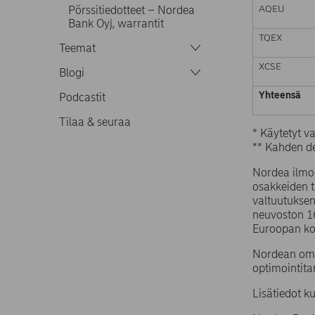
AQEU
Pörssitiedotteet – Nordea
Bank Oyj, warrantit
TQEX
Teemat
XCSE
Blogi
Yhteensä
Podcastit
Tilaa & seuraa
* Käytetyt 
** Kahden de
Nordea ilmo
osakkeiden 
valtuutuksen
neuvoston 1
Euroopan ko
Nordean omi
optimointita
Lisätiedot k