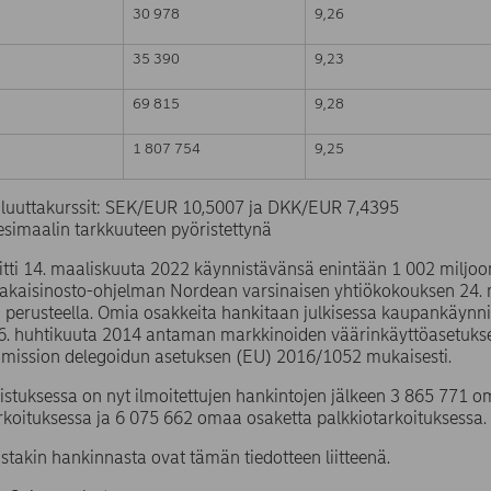
30 978
9,26
35 390
9,23
69 815
9,28
1 807 754
9,25
valuuttakurssit: SEK/EUR 10,5007 ja DKK/EUR 7,4395
simaalin tarkkuuteen pyöristettynä
itti 14. maaliskuuta 2022 käynnistävänsä enintään 1 002 miljo
takaisinosto-ohjelman Nordean varsinaisen yhtiökokouksen 24
 perusteella. Omia osakkeita hankitaan julkisessa kaupankäynn
6. huhtikuuta 2014 antaman markkinoiden väärinkäyttöasetuks
mission delegoidun asetuksen (EU) 2016/1052 mukaisesti.
stuksessa on nyt ilmoitettujen hankintojen jälkeen 3 865 771
rkoituksessa ja 6 075 662 omaa osaketta palkkiotarkoituksessa.
ustakin hankinnasta ovat tämän tiedotteen liitteenä.