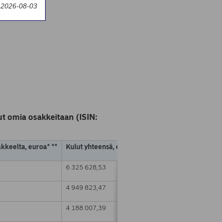
y 2026-08-03
t omia osakkeitaan (ISIN:
akkeelta, euroa* **
Kulut yhteensä, euroa * **
6 325 628,53
4 949 823,47
4 188 007,39