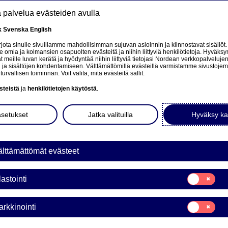
tä palvelua evästeiden avulla
k
Svenska
English
at
ota sinulle sivuillamme mahdollisimman sujuvan asioinnin ja kiinnostavat sisällöt.
mia ja kolmansien osapuolten evästeitä ja niihin liittyviä henkilötietoja. Hyväksy
tä
 meille luvan kerätä ja hyödyntää niihin liittyviä tietojasi Nordean verkkopalveluje
 ja sisältöjen kohdentamiseen. Välttämättömillä evästeillä varmistamme sivustoj
Tietoa meistä
Sijoittajat
Uutiset & analyysit
turvallisen toiminnan. Voit valita, mitä evästeitä sallit.
steistä
ja
henkilötietojen käytöstä
.
asetukset
Jatka valituilla
Hyväksy ka
lttämättömät evästeet
Suostumusvali
lastointi
Tilastointi
Suostumusvali
rkkinointi
Markkinointi
a Bank Oyj: Omien osakke