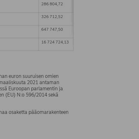
286 804,72
326 712,52
647 747,50
16 724 724,13
onan euron suuruisen omien
. maaliskuuta 2021 antaman
issä Euroopan parlamentin ja
en (EU) N:o 596/2014 sekä
 omaa osaketta pääomarakenteen