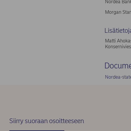
Nordea Bank
Morgan Stan
Lisätietoj
Matti Ahokas
Konsernivies
Docume
Nordea-stat
Siirry suoraan osoitteeseen