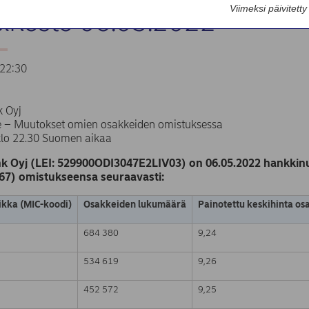
Viimeksi päivitett
sinosto 06.05.2022
22:30
 Oyj
te – Muutokset omien osakkeiden omistuksessa
klo 22.30 Suomen aikaa
k Oyj (LEI: 529900ODI3047E2LIV03) on 06.05.2022 hankkinu
67) omistukseensa seuraavasti:
kka (MIC-koodi)
Osakkeiden lukumäärä
Painotettu keskihinta os
684 380
9,24
534 619
9,26
452 572
9,25