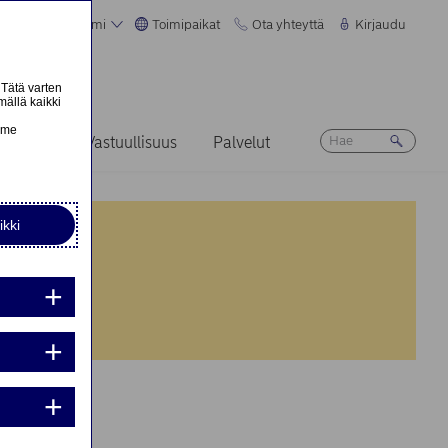
Suomi
Toimipaikat
Ota yhteyttä
Kirjaudu
 Tätä varten
mällä kaikki
n
emme
Ura
Vastuullisuus
Palvelut
ikki
nta:
nta:
iden