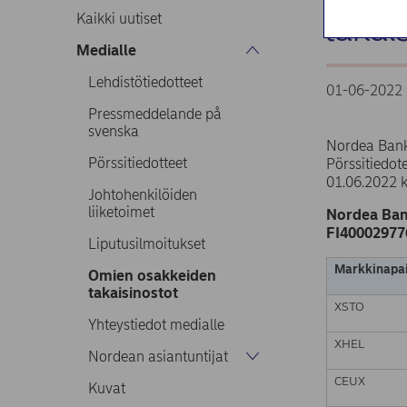
takai
Kaikki uutiset
Medialle
Lehdistötiedotteet
01-06-2022 
Pressmeddelande på
svenska
Nordea Bank
Pörssitiedotteet
Pörssitiedo
01.06.2022 
Johtohenkilöiden
liiketoimet
Nordea Ban
FI40002977
Liputusilmoitukset
Markkinapai
Omien osakkeiden
takaisinostot
XSTO
Yhteystiedot medialle
XHEL
Nordean asiantuntijat
CEUX
Kuvat