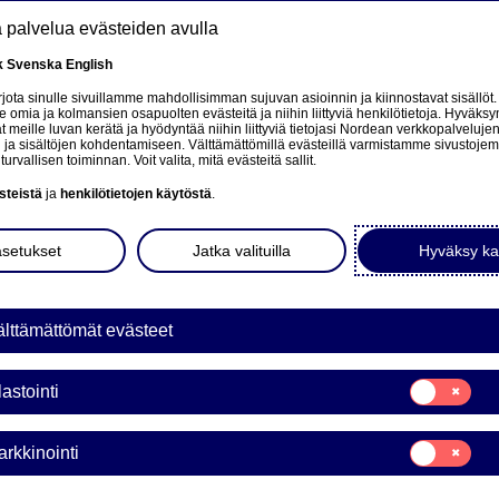
tä palvelua evästeiden avulla
k
Svenska
English
at
ota sinulle sivuillamme mahdollisimman sujuvan asioinnin ja kiinnostavat sisällöt.
mia ja kolmansien osapuolten evästeitä ja niihin liittyviä henkilötietoja. Hyväksy
tä
 meille luvan kerätä ja hyödyntää niihin liittyviä tietojasi Nordean verkkopalveluje
 ja sisältöjen kohdentamiseen. Välttämättömillä evästeillä varmistamme sivustoj
Tietoa meistä
Sijoittajat
Uutiset & analyysit
turvallisen toiminnan. Voit valita, mitä evästeitä sallit.
steistä
ja
henkilötietojen käytöstä
.
asetukset
Jatka valituilla
Hyväksy ka
en to a related page.
lttämättömät evästeet
Suostumusvali
lastointi
Tilastointi
Suostumusvali
rkkinointi
Markkinointi
a Bank Oyj: Omien osakke