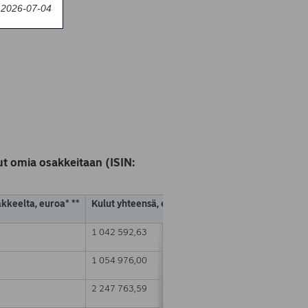
y 2026-07-04
t omia osakkeitaan (ISIN:
akkeelta, euroa* **
Kulut yhteensä, euroa * **
1 042 592,63
1 054 976,00
2 247 763,59