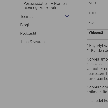
AQEU
Pörssitiedotteet – Nordea
Bank Oyj, warrantit
TQEX
Teemat
XCSE
Blogi
Yhteensä
Podcastit
Tilaa & seuraa
* Käytetyt 
** Kahden de
Nordea ilmo
osakkeiden 
valtuutuksen
neuvoston 1
Euroopan ko
Nordean omi
optimointita
Lisätiedot k