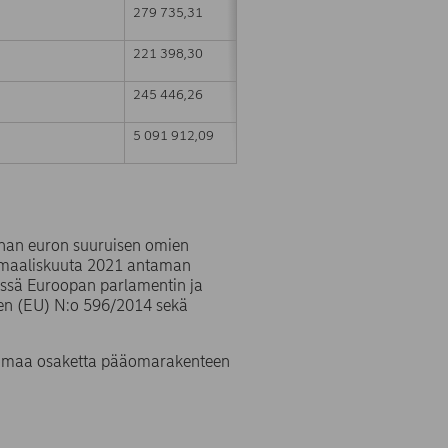
279 735,31
221 398,30
245 446,26
5 091 912,09
onan euron suuruisen omien
. maaliskuuta 2021 antaman
issä Euroopan parlamentin ja
en (EU) N:o 596/2014 sekä
9 omaa osaketta pääomarakenteen