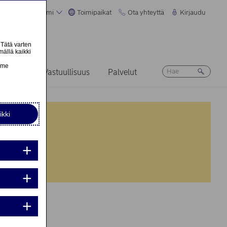
Suomi
Toimipaikat
Ota yhteyttä
Kirjaudu
 Tätä varten
mällä kaikki
n
emme
Ura
Vastuullisuus
Palvelut
ikki
nta:
nta:
iden