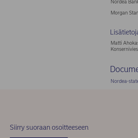
Nordea Bank
Morgan Stan
Lisätietoj
Matti Ahokas
Konsernivies
Docume
Nordea-stat
Siirry suoraan osoitteeseen