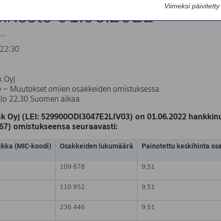
Viimeksi päivitett
sinosto 01.06.2022
22:30
 Oyj
te – Muutokset omien osakkeiden omistuksessa
klo 22.30 Suomen aikaa
k Oyj (LEI: 529900ODI3047E2LIV03) on 01.06.2022 hankkinu
67) omistukseensa seuraavasti:
kka (MIC-koodi)
Osakkeiden lukumäärä
Painotettu keskihinta os
109 678
9,51
110 952
9,51
236 446
9,51