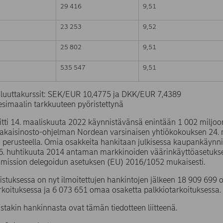
29 416
9,51
23 253
9,52
25 802
9,51
535 547
9,51
valuuttakurssit: SEK/EUR 10,4775 ja DKK/EUR 7,4389
simaalin tarkkuuteen pyöristettynä
itti 14. maaliskuuta 2022 käynnistävänsä enintään 1 002 miljo
takaisinosto-ohjelman Nordean varsinaisen yhtiökokouksen 24
 perusteella. Omia osakkeita hankitaan julkisessa kaupankäynn
6. huhtikuuta 2014 antaman markkinoiden väärinkäyttöasetuks
mission delegoidun asetuksen (EU) 2016/1052 mukaisesti.
stuksessa on nyt ilmoitettujen hankintojen jälkeen 18 909 69
rkoituksessa ja 6 073 651 omaa osaketta palkkiotarkoituksessa.
ustakin hankinnasta ovat tämän tiedotteen liitteenä.