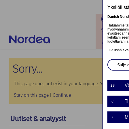
Hyppää pääsisältöön
Yksilöllis
Danish
Nors
Toimipaik
Haluamme tarj
hyödynnämme o
Ota yhteyt
evästeet annat
kehittämiseen
luotettavan ja 
Kirjaudu
Lue lisää
evä
Sorry...
Sulje 
This page does not exist in your language. You will be tak
Vä
19
Stay on this page
|
Continue
Ti
6
Uutiset & analyysit
Ma
7
Norde