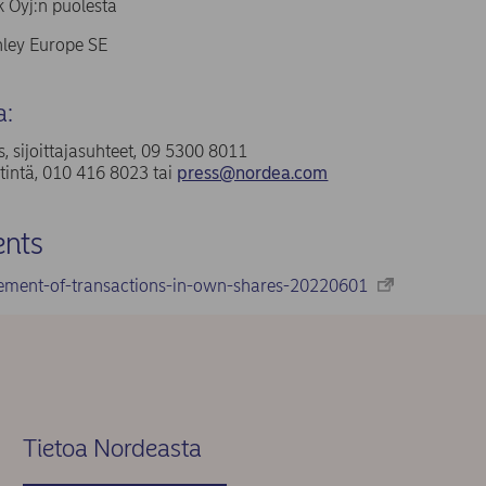
 Oyj:n puolesta
ley Europe SE
a:
, sijoittajasuhteet, 09 5300 8011
tintä, 010 416 8023 tai
press@nordea.com
nts
ement-of-transactions-in-own-shares-20220601
Tietoa Nordeasta