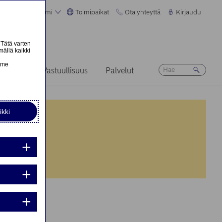
Suomi
Toimipaikat
Ota yhteyttä
Kirjaudu
 Tätä varten
mällä kaikki
n
emme
Ura
Vastuullisuus
Palvelut
ikki
nta:
nta:
iden