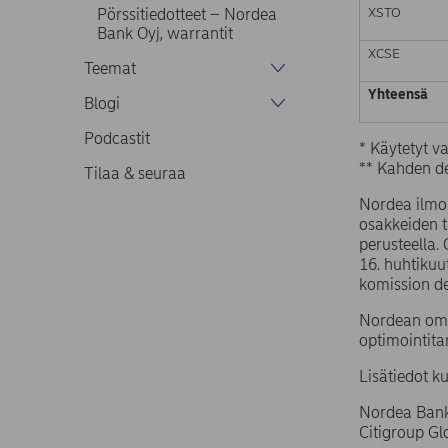
XSTO
Pörssitiedotteet – Nordea
Bank Oyj, warrantit
XCSE
Teemat
Yhteensä
Blogi
Podcastit
* Käytetyt 
** Kahden de
Tilaa & seuraa
Nordea ilmoi
osakkeiden 
perusteella.
16. huhtiku
komission d
Nordean omi
optimointita
Lisätiedot k
Nordea Bank
Citigroup G