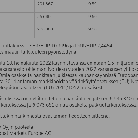
291 867
9,59
35 680
9,60
900 000
9,60
valuuttakurssit: SEK/EUR 10,3996 ja DKK/EUR 7,4454
simaalin tarkkuuteen pyöristettynä
tti 18. heinäkuuta 2022 käynnistävänsä enintään 1,5 miljardin
takaisinosto-ohjelman Nordean vuoden 2022 varsinaisen yhtiö
 Omia osakkeita hankitaan julkisessa kaupankäynnissä Euroopa
uta 2014 antaman markkinoiden väärinkäyttöasetuksen (EU) N
elegoidun asetuksen (EU) 2016/1052 mukaisesti.
stuksessa on nyt ilmoitettujen hankintojen jälkeen 6 936 340
rkoituksessa ja 6 073 651 omaa osaketta palkkiotarkoituksessa.
ustakin hankinnasta ovat tämän tiedotteen liitteenä.
 Oyj:n puolesta
lobal Markets Europe AG