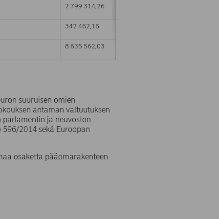
2 799 314,26
342 462,16
8 635 562,03
 euron suuruisen omien
kokouksen antaman valtuutuksen
n parlamentin ja neuvoston
:o 596/2014 sekä Euroopan
 omaa osaketta pääomarakenteen