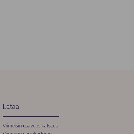
Lataa
Viimeisin osavuosikatsaus
Viimeisin vuosikertomus