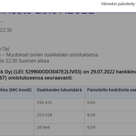
Viimeksi päivitett
sinosto 29.07.2022
22:30
 Oyj
te – Muutokset omien osakkeiden omistuksessa
klo 22.30 Suomen aikaa
k Oyj (LEI: 529900ODI3047E2LIV03) on 29.07.2022 hankkinu
67) omistukseensa seuraavasti:
kka (MIC-koodi)
Osakkeiden lukumäärä
Painotettu keskihinta os
290 431
9,60
253 028
9,59
28 994
9,59