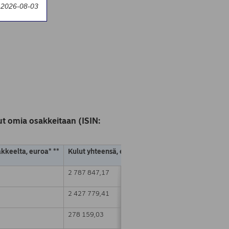
y 2026-08-03
t omia osakkeitaan (ISIN:
akkeelta, euroa* **
Kulut yhteensä, euroa * **
2 787 847,17
2 427 779,41
278 159,03