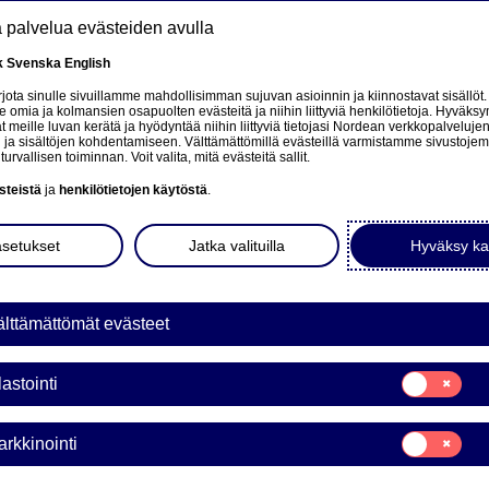
tä palvelua evästeiden avulla
k
Svenska
English
at
ota sinulle sivuillamme mahdollisimman sujuvan asioinnin ja kiinnostavat sisällöt.
mia ja kolmansien osapuolten evästeitä ja niihin liittyviä henkilötietoja. Hyväksy
tä
 meille luvan kerätä ja hyödyntää niihin liittyviä tietojasi Nordean verkkopalveluje
 ja sisältöjen kohdentamiseen. Välttämättömillä evästeillä varmistamme sivustoj
Tietoa meistä
Sijoittajat
Uutiset & analyysit
turvallisen toiminnan. Voit valita, mitä evästeitä sallit.
steistä
ja
henkilötietojen käytöstä
.
asetukset
Jatka valituilla
Hyväksy ka
lttämättömät evästeet
Suostumusvali
lastointi
Tilastointi
Suostumusvali
rkkinointi
Markkinointi
a Bank Oyj: Omien osakke