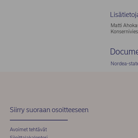
Lisätietoj
Matti Ahokas
Konsernivies
Docume
Nordea-stat
Siirry suoraan osoitteeseen
Avoimet tehtävät
Sijoittajakalenteri