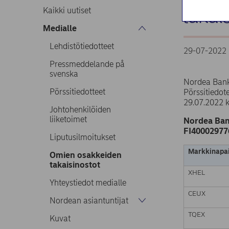
takai
Kaikki uutiset
Medialle
Lehdistötiedotteet
29-07-2022 
Pressmeddelande på
svenska
Nordea Bank
Pörssitiedotteet
Pörssitiedo
29.07.2022 
Johtohenkilöiden
liiketoimet
Nordea Ban
FI40002977
Liputusilmoitukset
Markkinapai
Omien osakkeiden
takaisinostot
XHEL
Yhteystiedot medialle
CEUX
Nordean asiantuntijat
TQEX
Kuvat