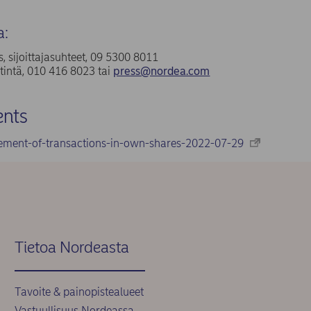
a:
, sijoittajasuhteet, 09 5300 8011
tintä, 010 416 8023 tai
press@nordea.com
nts
ement-of-transactions-in-own-shares-2022-07-29
Tietoa Nordeasta
Tavoite & painopistealueet
Vastuullisuus Nordeassa