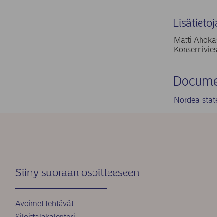
Lisätietoj
Matti Ahokas
Konsernivies
Docume
Nordea-stat
Siirry suoraan osoitteeseen
Avoimet tehtävät
Sijoittajakalenteri