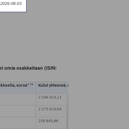
y 2026-08-03
t omia osakkeitaan (ISIN:
akkeelta, euroa* **
Kulut yhteensä, euroa * **
2 546 423,21
2 275 610,64
256 845,86