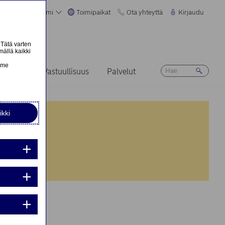
Suomi
Toimipaikat
Ota yhteyttä
Kirjaudu
 Tätä varten
mällä kaikki
n
emme
Ura
Vastuullisuus
Palvelut
ikki
nta:
nta:
iden