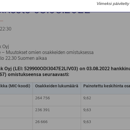
Viimeksi päivitett
sinosto 03.08.2022
22:30
 Oyj
te – Muutokset omien osakkeiden omistuksessa
klo 22.30 Suomen aikaa
k Oyj (LEI: 529900ODI3047E2LIV03) on 03.08.2022 hankkinu
67) omistukseensa seuraavasti:
kka (MIC-koodi)
Osakkeiden lukumäärä
Painotettu keskihinta os
264 756
9,62
236 391
9,63
26 666
9,63