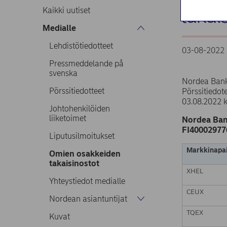
takai
Kaikki uutiset
Medialle
Lehdistötiedotteet
03-08-2022 
Pressmeddelande på
svenska
Nordea Bank
Pörssitiedotteet
Pörssitiedo
03.08.2022 
Johtohenkilöiden
liiketoimet
Nordea Ban
FI40002977
Liputusilmoitukset
Markkinapai
Omien osakkeiden
takaisinostot
XHEL
Yhteystiedot medialle
CEUX
Nordean asiantuntijat
TQEX
Kuvat