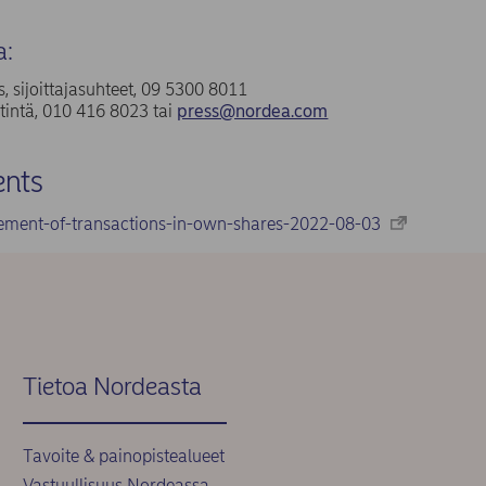
a:
, sijoittajasuhteet, 09 5300 8011
tintä, 010 416 8023 tai
press@nordea.com
nts
ement-of-transactions-in-own-shares-2022-08-03
Tietoa Nordeasta
Tavoite & painopistealueet
Vastuullisuus Nordeassa