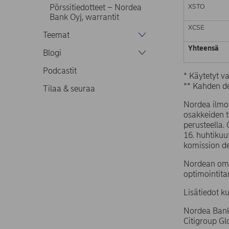
XSTO
Pörssitiedotteet – Nordea
Bank Oyj, warrantit
XCSE
Teemat
Yhteensä
Blogi
Podcastit
* Käytetyt 
** Kahden de
Tilaa & seuraa
Nordea ilmoi
osakkeiden 
perusteella.
16. huhtiku
komission d
Nordean omi
optimointita
Lisätiedot k
Nordea Bank
Citigroup G