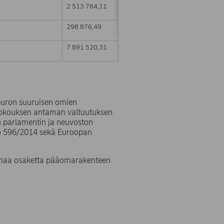
2 513 764,11
298 876,49
7 891 520,31
 euron suuruisen omien
kokouksen antaman valtuutuksen
n parlamentin ja neuvoston
:o 596/2014 sekä Euroopan
 omaa osaketta pääomarakenteen