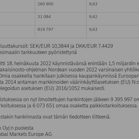
260 900
9,63
31 084
9,62
819 797
9,63
valuuttakurssit: SEK/EUR 10,3844 ja DKK/EUR 7,4429
simaalin tarkkuuteen pyöristettynä
tti 18. heinäkuuta 2022 käynnistävänsä enintään 1,5 miljardin
takaisinosto-ohjelman Nordean vuoden 2022 varsinaisen yhtiö
 Omia osakkeita hankitaan julkisessa kaupankäynnissä Euroopa
uta 2014 antaman markkinoiden väärinkäyttöasetuksen (EU) N
elegoidun asetuksen (EU) 2016/1052 mukaisesti.
stuksessa on nyt ilmoitettujen hankintojen jälkeen 9 395 997
rkoituksessa ja 6 073 651 omaa osaketta palkkiotarkoituksessa.
ustakin hankinnasta ovat tämän tiedotteen liitteenä.
 Oyj:n puolesta
lobal Markets Europe AG