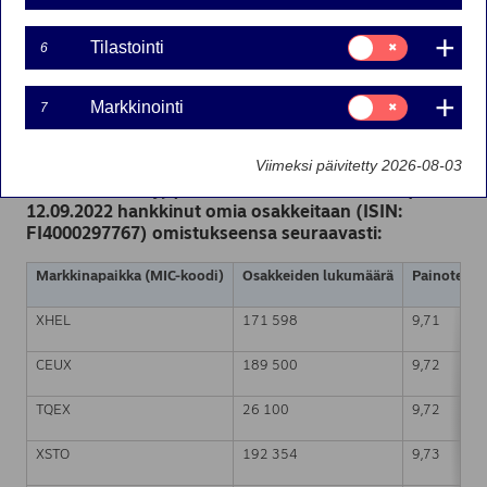
12-09-2022 22:30
Suostumusvalinta:
Tilastointi
6
Tilastointi
Nordea Bank Oyj
Suostumusvalinta:
Pörssitiedote – Muutokset omien osakkeiden
Markkinointi
7
Markkinointi
omistuksessa
12.09.2022 klo 22.30 Suomen aikaa
Viimeksi päivitetty 2026-08-03
Nordea Bank Oyj (LEI: 529900ODI3047E2LIV03) on
12.09.2022 hankkinut omia osakkeitaan (ISIN:
FI4000297767) omistukseensa seuraavasti:
Markkinapaikka (MIC-koodi)
Osakkeiden lukumäärä
Painotettu 
XHEL
171 598
9,71
CEUX
189 500
9,72
TQEX
26 100
9,72
XSTO
192 354
9,73