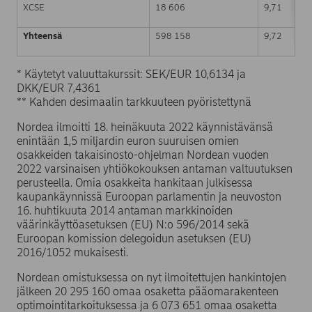
XCSE
18 606
9,71
Yhteensä
598 158
9,72
* Käytetyt valuuttakurssit: SEK/EUR 10,6134 ja
DKK/EUR 7,4361
** Kahden desimaalin tarkkuuteen pyöristettynä
Nordea ilmoitti 18. heinäkuuta 2022 käynnistävänsä
enintään 1,5 miljardin euron suuruisen omien
osakkeiden takaisinosto-ohjelman Nordean vuoden
2022 varsinaisen yhtiökokouksen antaman valtuutuksen
perusteella. Omia osakkeita hankitaan julkisessa
kaupankäynnissä Euroopan parlamentin ja neuvoston
16. huhtikuuta 2014 antaman markkinoiden
väärinkäyttöasetuksen (EU) N:o 596/2014 sekä
Euroopan komission delegoidun asetuksen (EU)
2016/1052 mukaisesti.
Nordean omistuksessa on nyt ilmoitettujen hankintojen
jälkeen 20 295 160 omaa osaketta pääomarakenteen
optimointitarkoituksessa ja 6 073 651 omaa osaketta