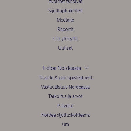
Avoimet tehtävät
Sijoittajakalenteri
Medialle
Raportit
Ota yhteyttä
Uutiset
Tietoa Nordeasta
Tavoite & painopistealueet
Vastuullisuus Nordeassa
Tarkoitus ja arvot
Palvelut
Nordea sijoituskohteena
Ura