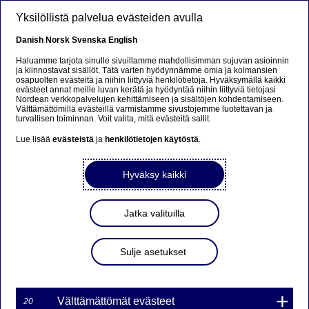
Hyppää pääsisältöön
Yksilöllistä palvelua evästeiden avulla
FI
Danish
Norsk
Svenska
English
Haluamme tarjota sinulle sivuillamme mahdollisimman sujuvan asioinnin
ja kiinnostavat sisällöt. Tätä varten hyödynnämme omia ja kolmansien
osapuolten evästeitä ja niihin liittyviä henkilötietoja. Hyväksymällä kaikki
Beklager...
evästeet annat meille luvan kerätä ja hyödyntää niihin liittyviä tietojasi
Nordean verkkopalvelujen kehittämiseen ja sisältöjen kohdentamiseen.
Välttämättömillä evästeillä varmistamme sivustojemme luotettavan ja
Denne siden findes ikke på norsk
turvallisen toiminnan. Voit valita, mitä evästeitä sallit.
Lue lisää
evästeistä
ja
henkilötietojen käytöstä
.
Bli værende på denne siden
|
Fortsett til en lignende
side på norsk
Hyväksy kaikki
Jatka valituilla
Nordea Bank Oyj: Omien
Sulje asetukset
osakkeiden takaisinosto
12.09.2022
Välttämättömät evästeet
20