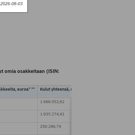
y 2026-08-03
t omia osakkeitaan (ISIN:
akkeelta, euroa* **
Kulut yhteensä, euroa * **
1 666 052,62
1 935 274,41
250 286,74