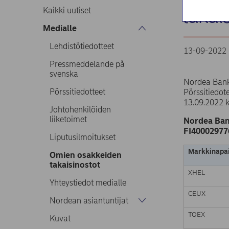
takai
Kaikki uutiset
Medialle
Lehdistötiedotteet
13-09-2022 
Pressmeddelande på
svenska
Nordea Bank
Pörssitiedotteet
Pörssitiedo
13.09.2022 
Johtohenkilöiden
liiketoimet
Nordea Ban
FI40002977
Liputusilmoitukset
Markkinapai
Omien osakkeiden
takaisinostot
XHEL
Yhteystiedot medialle
CEUX
Nordean asiantuntijat
TQEX
Kuvat