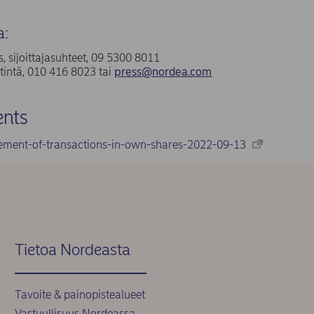
a:
, sijoittajasuhteet, 09 5300 8011
tintä, 010 416 8023 tai
press@nordea.com
nts
ement-of-transactions-in-own-shares-2022-09-13
Tietoa Nordeasta
Tavoite & painopistealueet
Vastuullisuus Nordeassa