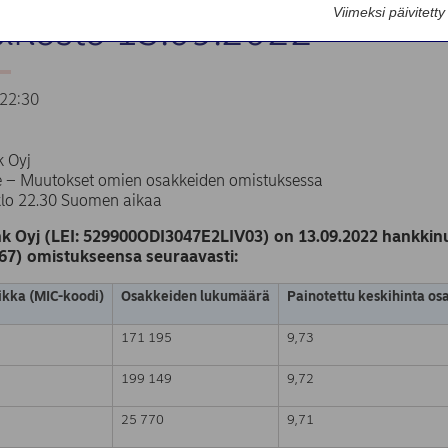
Viimeksi päivitett
sinosto 13.09.2022
22:30
 Oyj
te – Muutokset omien osakkeiden omistuksessa
klo 22.30 Suomen aikaa
k Oyj (LEI: 529900ODI3047E2LIV03) on 13.09.2022 hankkinu
67) omistukseensa seuraavasti:
kka (MIC-koodi)
Osakkeiden lukumäärä
Painotettu keskihinta os
171 195
9,73
199 149
9,72
25 770
9,71