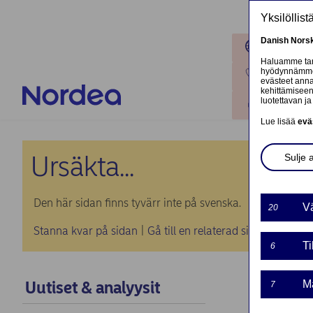
Hyppää pääsisältöön
Yksilöllis
Danish
Nors
Toimipaik
Haluamme tarj
hyödynnämme o
Ota yhteyt
evästeet annat
kehittämiseen
luotettavan ja 
Kirjaudu
Lue lisää
evä
Ursäkta...
Sulje 
Den här sidan finns tyvärr inte på svenska.
Vä
20
Stanna kvar på sidan
|
Gå till en relaterad sida på svens
Ti
6
Uutiset & analyysit
Ma
7
Norde