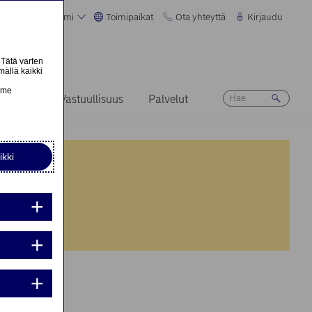
Suomi
Toimipaikat
Ota yhteyttä
Kirjaudu
 Tätä varten
mällä kaikki
n
emme
Ura
Vastuullisuus
Palvelut
ikki
nta:
nta:
iden