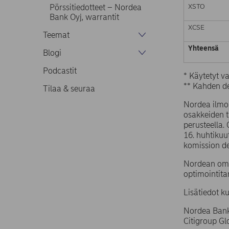
XSTO
Pörssitiedotteet – Nordea
Bank Oyj, warrantit
XCSE
Teemat
Yhteensä
Blogi
Podcastit
* Käytetyt 
** Kahden de
Tilaa & seuraa
Nordea ilmoi
osakkeiden 
perusteella.
16. huhtiku
komission d
Nordean omi
optimointita
Lisätiedot k
Nordea Bank
Citigroup G