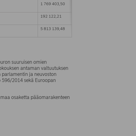
1 769 403,50
192 122,21
5 813 139,48
 euron suuruisen omien
kokouksen antaman valtuutuksen
n parlamentin ja neuvoston
:o 596/2014 sekä Euroopan
3 omaa osaketta pääomarakenteen