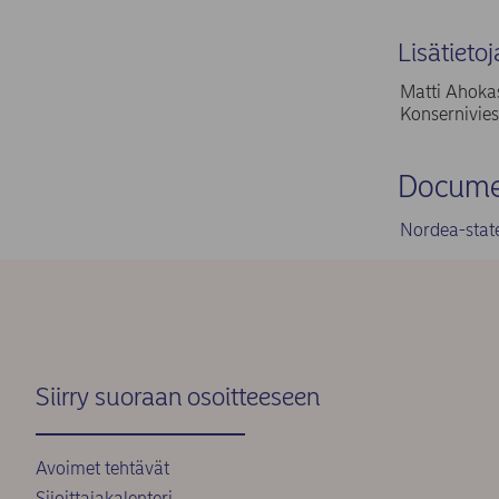
Lisätietoj
Matti Ahokas
Konsernivies
Docume
Nordea-stat
Siirry suoraan osoitteeseen
Avoimet tehtävät
Sijoittajakalenteri