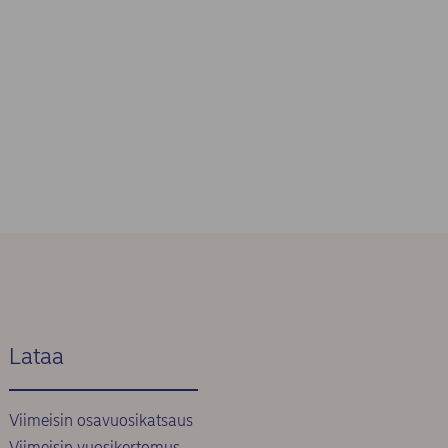
Lataa
Viimeisin osavuosikatsaus
Viimeisin vuosikertomus