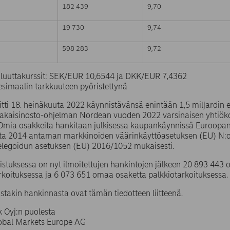
182 439
9,70
19 730
9,74
598 283
9,72
valuuttakurssit: SEK/EUR 10,6544 ja DKK/EUR 7,4362
simaalin tarkkuuteen pyöristettynä
tti 18. heinäkuuta 2022 käynnistävänsä enintään 1,5 miljardin
takaisinosto-ohjelman Nordean vuoden 2022 varsinaisen yhtiö
 Omia osakkeita hankitaan julkisessa kaupankäynnissä Euroopa
uta 2014 antaman markkinoiden väärinkäyttöasetuksen (EU) N
elegoidun asetuksen (EU) 2016/1052 mukaisesti.
stuksessa on nyt ilmoitettujen hankintojen jälkeen 20 893 44
rkoituksessa ja 6 073 651 omaa osaketta palkkiotarkoituksessa.
ustakin hankinnasta ovat tämän tiedotteen liitteenä.
 Oyj:n puolesta
lobal Markets Europe AG