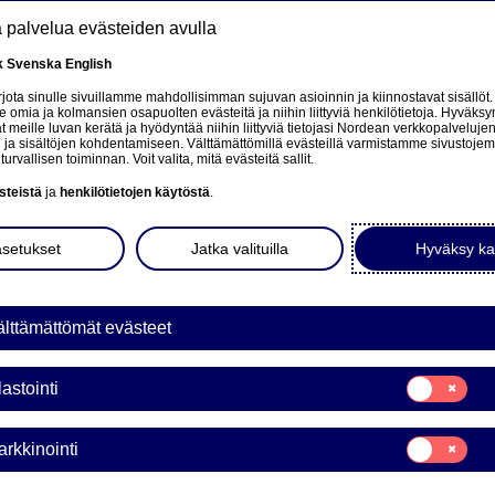
tä palvelua evästeiden avulla
k
Svenska
English
at
ota sinulle sivuillamme mahdollisimman sujuvan asioinnin ja kiinnostavat sisällöt.
mia ja kolmansien osapuolten evästeitä ja niihin liittyviä henkilötietoja. Hyväksy
tä
 meille luvan kerätä ja hyödyntää niihin liittyviä tietojasi Nordean verkkopalveluje
 ja sisältöjen kohdentamiseen. Välttämättömillä evästeillä varmistamme sivustoj
Tietoa meistä
Sijoittajat
Uutiset & analyysit
turvallisen toiminnan. Voit valita, mitä evästeitä sallit.
steistä
ja
henkilötietojen käytöstä
.
asetukset
Jatka valituilla
Hyväksy ka
lttämättömät evästeet
ka
Suostumusvali
lastointi
Tilastointi
Suostumusvali
rkkinointi
Markkinointi
a Bank Oyj: Omien osakke