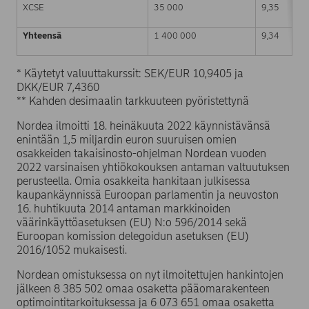
XCSE
35 000
9,35
Yhteensä
1 400 000
9,34
* Käytetyt valuuttakurssit: SEK/EUR 10,9405 ja
DKK/EUR 7,4360
** Kahden desimaalin tarkkuuteen pyöristettynä
Nordea ilmoitti 18. heinäkuuta 2022 käynnistävänsä
enintään 1,5 miljardin euron suuruisen omien
osakkeiden takaisinosto-ohjelman Nordean vuoden
2022 varsinaisen yhtiökokouksen antaman valtuutuksen
perusteella. Omia osakkeita hankitaan julkisessa
kaupankäynnissä Euroopan parlamentin ja neuvoston
16. huhtikuuta 2014 antaman markkinoiden
väärinkäyttöasetuksen (EU) N:o 596/2014 sekä
Euroopan komission delegoidun asetuksen (EU)
2016/1052 mukaisesti.
Nordean omistuksessa on nyt ilmoitettujen hankintojen
jälkeen 8 385 502 omaa osaketta pääomarakenteen
optimointitarkoituksessa ja 6 073 651 omaa osaketta