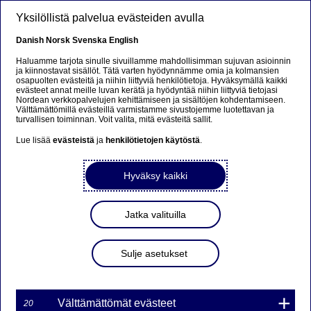
Hyppää pääsisältöön
Yksilöllistä palvelua evästeiden avulla
FI
Danish
Norsk
Svenska
English
Haluamme tarjota sinulle sivuillamme mahdollisimman sujuvan asioinnin
ja kiinnostavat sisällöt. Tätä varten hyödynnämme omia ja kolmansien
osapuolten evästeitä ja niihin liittyviä henkilötietoja. Hyväksymällä kaikki
Beklager...
evästeet annat meille luvan kerätä ja hyödyntää niihin liittyviä tietojasi
Nordean verkkopalvelujen kehittämiseen ja sisältöjen kohdentamiseen.
Välttämättömillä evästeillä varmistamme sivustojemme luotettavan ja
Denne siden findes ikke på norsk
turvallisen toiminnan. Voit valita, mitä evästeitä sallit.
Lue lisää
evästeistä
ja
henkilötietojen käytöstä
.
Bli værende på denne siden
|
Fortsett til en lignende
side på norsk
Hyväksy kaikki
Jatka valituilla
Nordea Bank Oyj: Omien
Sulje asetukset
osakkeiden takaisinosto
23.09.2022
Välttämättömät evästeet
20