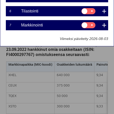
23-09-2022 22:30
Suostumusvalinta:
Tilastointi
6
Tilastointi
Nordea Bank Oyj
Suostumusvalinta:
Pörssitiedote – Muutokset omien osakkeiden
Markkinointi
7
Markkinointi
omistuksessa
23.09.2022 klo 22.30 Suomen aikaa
Viimeksi päivitetty 2026-08-03
Nordea Bank Oyj (LEI: 529900ODI3047E2LIV03) on
23.09.2022 hankkinut omia osakkeitaan (ISIN:
FI4000297767) omistukseensa seuraavasti:
Markkinapaikka (MIC-koodi)
Osakkeiden lukumäärä
Painotettu 
XHEL
640 000
9,34
CEUX
375 000
9,34
TQEX
50 000
9,34
XSTO
300 000
9,33