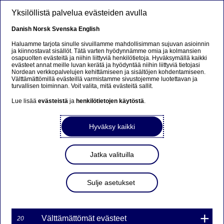
Hyppää pääsisältöön
Yksilöllistä palvelua evästeiden avulla
FI
Danish
Norsk
Svenska
English
Haluamme tarjota sinulle sivuillamme mahdollisimman sujuvan asioinnin
ja kiinnostavat sisällöt. Tätä varten hyödynnämme omia ja kolmansien
osapuolten evästeitä ja niihin liittyviä henkilötietoja. Hyväksymällä kaikki
Beklager...
evästeet annat meille luvan kerätä ja hyödyntää niihin liittyviä tietojasi
Nordean verkkopalvelujen kehittämiseen ja sisältöjen kohdentamiseen.
Välttämättömillä evästeillä varmistamme sivustojemme luotettavan ja
Denne siden findes ikke på norsk
turvallisen toiminnan. Voit valita, mitä evästeitä sallit.
Lue lisää
evästeistä
ja
henkilötietojen käytöstä
.
Bli værende på denne siden
|
Fortsett til en lignende
side på norsk
Hyväksy kaikki
Jatka valituilla
Nordea Bank Oyj: Omien
Sulje asetukset
osakkeiden takaisinosto
19.10.2022
Välttämättömät evästeet
20