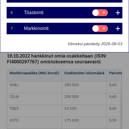
19-10-2022 22:30
Suostumusvalinta:
Tilastointi
6
Tilastointi
Nordea Bank Oyj
Suostumusvalinta:
Pörssitiedote – Muutokset omien osakkeiden
Markkinointi
7
Markkinointi
omistuksessa
19.10.2022 klo 22.30 Suomen aikaa
Viimeksi päivitetty 2026-08-03
Nordea Bank Oyj (LEI: 529900ODI3047E2LIV03) on
19.10.2022 hankkinut omia osakkeitaan (ISIN:
FI4000297767) omistukseensa seuraavasti:
Markkinapaikka (MIC-koodi)
Osakkeiden lukumäärä
Painotettu 
XHEL
185 000
9,40
CEUX
200 000
9,40
TQEX
24 500
9,40
XSTO
175 000
9,39