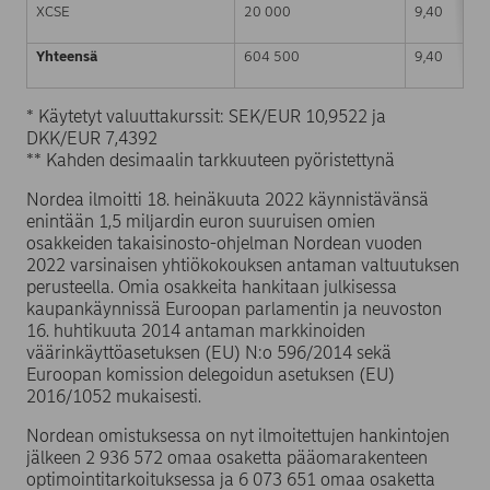
XCSE
20 000
9,40
Yhteensä
604 500
9,40
* Käytetyt valuuttakurssit: SEK/EUR 10,9522 ja
DKK/EUR 7,4392
** Kahden desimaalin tarkkuuteen pyöristettynä
Nordea ilmoitti 18. heinäkuuta 2022 käynnistävänsä
enintään 1,5 miljardin euron suuruisen omien
osakkeiden takaisinosto-ohjelman Nordean vuoden
2022 varsinaisen yhtiökokouksen antaman valtuutuksen
perusteella. Omia osakkeita hankitaan julkisessa
kaupankäynnissä Euroopan parlamentin ja neuvoston
16. huhtikuuta 2014 antaman markkinoiden
väärinkäyttöasetuksen (EU) N:o 596/2014 sekä
Euroopan komission delegoidun asetuksen (EU)
2016/1052 mukaisesti.
Nordean omistuksessa on nyt ilmoitettujen hankintojen
jälkeen 2 936 572 omaa osaketta pääomarakenteen
optimointitarkoituksessa ja 6 073 651 omaa osaketta