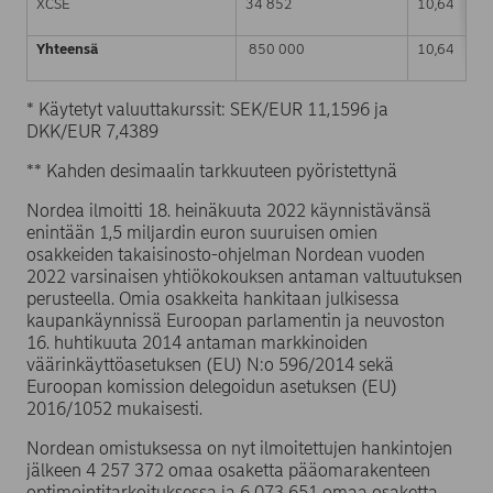
XCSE
34 852
10,64
Yhteensä
850 000
10,64
* Käytetyt valuuttakurssit: SEK/EUR 11,1596 ja
DKK/EUR 7,4389
** Kahden desimaalin tarkkuuteen pyöristettynä
Nordea ilmoitti 18. heinäkuuta 2022 käynnistävänsä
enintään 1,5 miljardin euron suuruisen omien
osakkeiden takaisinosto-ohjelman Nordean vuoden
2022 varsinaisen yhtiökokouksen antaman valtuutuksen
perusteella. Omia osakkeita hankitaan julkisessa
kaupankäynnissä Euroopan parlamentin ja neuvoston
16. huhtikuuta 2014 antaman markkinoiden
väärinkäyttöasetuksen (EU) N:o 596/2014 sekä
Euroopan komission delegoidun asetuksen (EU)
2016/1052 mukaisesti.
Nordean omistuksessa on nyt ilmoitettujen hankintojen
jälkeen 4 257 372 omaa osaketta pääomarakenteen
optimointitarkoituksessa ja 6 073 651 omaa osaketta