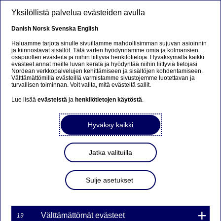
Hyppää pääsisältöön
Yksilöllistä palvelua evästeiden avulla
FI
Danish
Norsk
Svenska
English
Haluamme tarjota sinulle sivuillamme mahdollisimman sujuvan asioinnin
ja kiinnostavat sisällöt. Tätä varten hyödynnämme omia ja kolmansien
osapuolten evästeitä ja niihin liittyviä henkilötietoja. Hyväksymällä kaikki
Sorry...
evästeet annat meille luvan kerätä ja hyödyntää niihin liittyviä tietojasi
Nordean verkkopalvelujen kehittämiseen ja sisältöjen kohdentamiseen.
Välttämättömillä evästeillä varmistamme sivustojemme luotettavan ja
This page does not exist in your language. You will
turvallisen toiminnan. Voit valita, mitä evästeitä sallit.
be taken to a related page.
Lue lisää
evästeistä
ja
henkilötietojen käytöstä
.
Stay on this page
|
Continue
Hyväksy kaikki
Jatka valituilla
Nordea Bank Oyj: Omien
Sulje asetukset
osakkeiden takaisinosto
20.01.2023
Välttämättömät evästeet
19