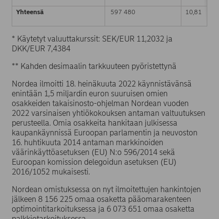
Yhteensä
597 480
10,81
* Käytetyt valuuttakurssit: SEK/EUR 11,2032 ja
DKK/EUR 7,4384
** Kahden desimaalin tarkkuuteen pyöristettynä
Nordea ilmoitti 18. heinäkuuta 2022 käynnistävänsä
enintään 1,5 miljardin euron suuruisen omien
osakkeiden takaisinosto-ohjelman Nordean vuoden
2022 varsinaisen yhtiökokouksen antaman valtuutuksen
perusteella. Omia osakkeita hankitaan julkisessa
kaupankäynnissä Euroopan parlamentin ja neuvoston
16. huhtikuuta 2014 antaman markkinoiden
väärinkäyttöasetuksen (EU) N:o 596/2014 sekä
Euroopan komission delegoidun asetuksen (EU)
2016/1052 mukaisesti.
Nordean omistuksessa on nyt ilmoitettujen hankintojen
jälkeen 8 156 225 omaa osaketta pääomarakenteen
optimointitarkoituksessa ja 6 073 651 omaa osaketta
palkkiotarkoituksessa.