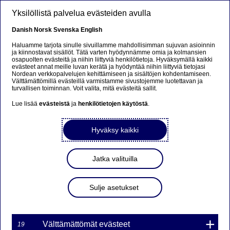
Hyppää pääsisältöön
Yksilöllistä palvelua evästeiden avulla
FI
Danish
Norsk
Svenska
English
Haluamme tarjota sinulle sivuillamme mahdollisimman sujuvan asioinnin
ja kiinnostavat sisällöt. Tätä varten hyödynnämme omia ja kolmansien
osapuolten evästeitä ja niihin liittyviä henkilötietoja. Hyväksymällä kaikki
Beklager...
evästeet annat meille luvan kerätä ja hyödyntää niihin liittyviä tietojasi
Nordean verkkopalvelujen kehittämiseen ja sisältöjen kohdentamiseen.
Välttämättömillä evästeillä varmistamme sivustojemme luotettavan ja
Siden findes desværre ikke på dansk
turvallisen toiminnan. Voit valita, mitä evästeitä sallit.
Lue lisää
evästeistä
ja
henkilötietojen käytöstä
.
Bliv på siden
|
Fortsæt til en relateret side på dansk
Hyväksy kaikki
Jatka valituilla
Nordea Bank Oyj: Omien
osakkeiden takaisinosto
Sulje asetukset
27.01.2023
Välttämättömät evästeet
19
27-01-2023 22:30