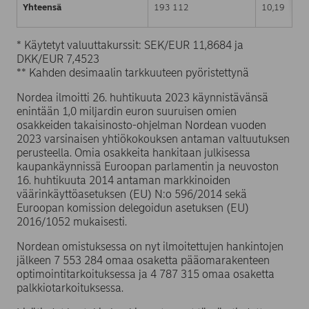
Yhteensä
193 112
10,19
* Käytetyt valuuttakurssit: SEK/EUR 11,8684 ja
DKK/EUR 7,4523
** Kahden desimaalin tarkkuuteen pyöristettynä
Nordea ilmoitti 26. huhtikuuta 2023 käynnistävänsä
enintään 1,0 miljardin euron suuruisen omien
osakkeiden takaisinosto-ohjelman Nordean vuoden
2023 varsinaisen yhtiökokouksen antaman valtuutuksen
perusteella. Omia osakkeita hankitaan julkisessa
kaupankäynnissä Euroopan parlamentin ja neuvoston
16. huhtikuuta 2014 antaman markkinoiden
väärinkäyttöasetuksen (EU) N:o 596/2014 sekä
Euroopan komission delegoidun asetuksen (EU)
2016/1052 mukaisesti.
Nordean omistuksessa on nyt ilmoitettujen hankintojen
jälkeen 7 553 284 omaa osaketta pääomarakenteen
optimointitarkoituksessa ja 4 787 315 omaa osaketta
palkkiotarkoituksessa.