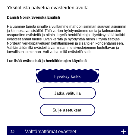
Hyppää pääsisältöön
Yksilöllistä palvelua evästeiden avulla
FI
Danish
Norsk
Svenska
English
Haluamme tarjota sinulle sivuillamme mahdollisimman sujuvan asioinnin
ja kiinnostavat sisällöt. Tätä varten hyödynnämme omia ja kolmansien
osapuolten evästeitä ja niihin liittyviä henkilötietoja. Hyväksymällä kaikki
Beklager...
evästeet annat meille luvan kerätä ja hyödyntää niihin liittyviä tietojasi
Nordean verkkopalvelujen kehittämiseen ja sisältöjen kohdentamiseen.
Välttämättömillä evästeillä varmistamme sivustojemme luotettavan ja
Denne siden findes ikke på norsk
turvallisen toiminnan. Voit valita, mitä evästeitä sallit.
Lue lisää
evästeistä
ja
henkilötietojen käytöstä
.
Bli værende på denne siden
|
Fortsett til en lignende
side på norsk
Hyväksy kaikki
Jatka valituilla
Nordea Bank Oyj: Omien
Sulje asetukset
osakkeiden takaisinosto
31.08.2023
Välttämättömät evästeet
19