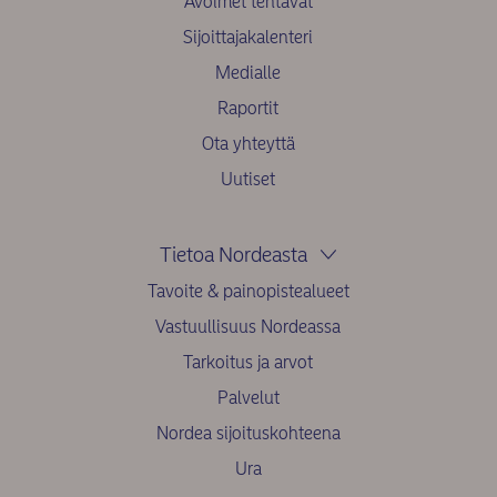
Avoimet tehtävät
Sijoittajakalenteri
Medialle
Raportit
Ota yhteyttä
Uutiset
Tietoa Nordeasta
Tavoite & painopistealueet
Vastuullisuus Nordeassa
Tarkoitus ja arvot
Palvelut
Nordea sijoituskohteena
Ura