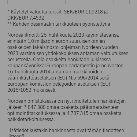
* Käytetyt valuuttakurssit: SEK/EUR 11,9218 ja
DKK/EUR 7,4532
** Kahden desimaalin tarkkuuteen pyöristettynä
Nordea ilmoitti 26. huhtikuuta 2023 käynnistävänsä
enintään 1,0 miljardin euron suuruisen omien
osakkeiden takaisinosto-ohjelman Nordean vuoden
2023 varsinaisen yhtiökokouksen antaman valtuutuksen
perusteella. Omia osakkeita hankitaan julkisessa
kaupankäynnissä Euroopan parlamentin ja neuvoston
16. huhtikuuta 2014 antaman markkinoiden
väärinkäyttöasetuksen (EU) N:o 596/2014 sekä
Euroopan komission delegoidun asetuksen (EU)
2016/1052 mukaisesti.
Nordean omistuksessa on nyt ilmoitettujen hankintojen
jälkeen 7 847 388 omaa osaketta pääomarakenteen
optimointitarkoituksessa ja 4 787 315 omaa osaketta
palkkiotarkoituksessa.
Lisätiedot kustakin hankinnasta ovat tämän tiedotteen
liitteenä.