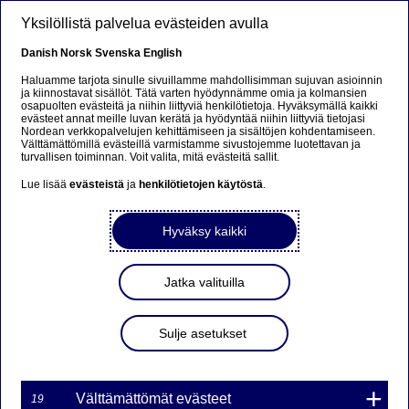
Hyppää pääsisältöön
Yksilöllistä palvelua evästeiden avulla
FI
Danish
Norsk
Svenska
English
Haluamme tarjota sinulle sivuillamme mahdollisimman sujuvan asioinnin
ja kiinnostavat sisällöt. Tätä varten hyödynnämme omia ja kolmansien
osapuolten evästeitä ja niihin liittyviä henkilötietoja. Hyväksymällä kaikki
Beklager...
evästeet annat meille luvan kerätä ja hyödyntää niihin liittyviä tietojasi
Nordean verkkopalvelujen kehittämiseen ja sisältöjen kohdentamiseen.
Välttämättömillä evästeillä varmistamme sivustojemme luotettavan ja
Siden findes desværre ikke på dansk
turvallisen toiminnan. Voit valita, mitä evästeitä sallit.
Lue lisää
evästeistä
ja
henkilötietojen käytöstä
.
Bliv på siden
|
Fortsæt til en relateret side på dansk
Hyväksy kaikki
Jatka valituilla
Nordea Bank Oyj: Omien
osakkeiden takaisinosto
Sulje asetukset
01.09.2023
Välttämättömät evästeet
19
01-09-2023 22:30