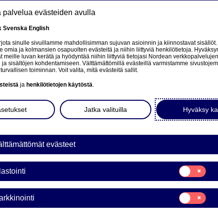
tä palvelua evästeiden avulla
k
Svenska
English
at
ota sinulle sivuillamme mahdollisimman sujuvan asioinnin ja kiinnostavat sisällöt.
mia ja kolmansien osapuolten evästeitä ja niihin liittyviä henkilötietoja. Hyväksy
tä
 meille luvan kerätä ja hyödyntää niihin liittyviä tietojasi Nordean verkkopalveluje
 ja sisältöjen kohdentamiseen. Välttämättömillä evästeillä varmistamme sivustoj
Tietoa meistä
Sijoittajat
Uutiset & analyysit
turvallisen toiminnan. Voit valita, mitä evästeitä sallit.
steistä
ja
henkilötietojen käytöstä
.
asetukset
Jatka valituilla
Hyväksy ka
lttämättömät evästeet
ka
Suostumusvali
lastointi
Tilastointi
Suostumusvali
rkkinointi
Markkinointi
a Bank Oyj: Omien osakke