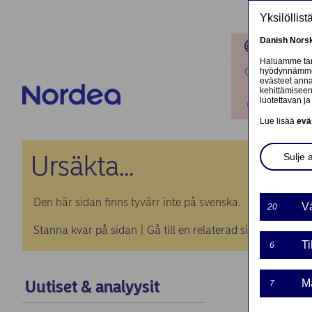
Hyppää pääsisältöön
Yksilöllis
Danish
Nors
Toimipaik
Haluamme tarj
hyödynnämme o
Ota yhteyt
evästeet annat
kehittämiseen
luotettavan ja 
Kirjaudu
Lue lisää
evä
Ursäkta...
Sulje 
Den här sidan finns tyvärr inte på svenska.
Vä
20
Stanna kvar på sidan
|
Gå till en relaterad sida på svens
Ti
6
Uutiset & analyysit
Ma
7
Norde