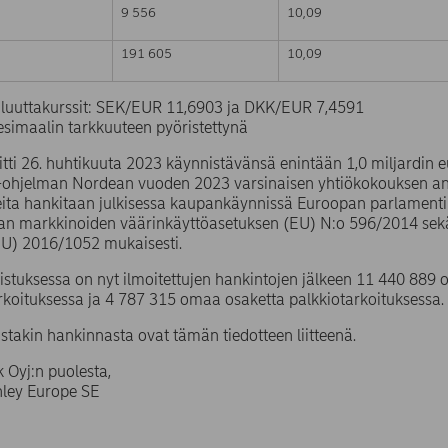
9 556
10,09
191 605
10,09
valuuttakurssit: SEK/EUR 11,6903 ja DKK/EUR 7,4591
simaalin tarkkuuteen pyöristettynä
tti 26. huhtikuuta 2023 käynnistävänsä enintään 1,0 miljardin
o-ohjelman Nordean vuoden 2023 varsinaisen yhtiökokouksen an
ita hankitaan julkisessa kaupankäynnissä Euroopan parlamentin
n markkinoiden väärinkäyttöasetuksen (EU) N:o 596/2014 sek
EU) 2016/1052 mukaisesti.
stuksessa on nyt ilmoitettujen hankintojen jälkeen 11 440 88
rkoituksessa ja 4 787 315 omaa osaketta palkkiotarkoituksessa.
ustakin hankinnasta ovat tämän tiedotteen liitteenä.
 Oyj:n puolesta,
ley Europe SE