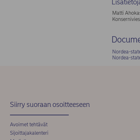
Lisätietoj
Matti Ahokas
Konsernivies
Docume
Nordea-stat
Nordea-stat
Siirry suoraan osoitteeseen
Avoimet tehtävät
Sijoittajakalenteri