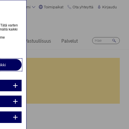
Suomi
Toimipaikat
Ota yhteyttä
Kirjaudu
 Tätä varten
mällä kaikki
n
emme
Ura
Vastuullisuus
Palvelut
ikki
nta:
nta:
iden