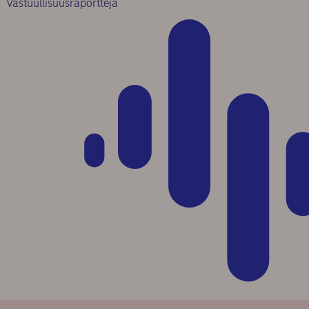
Vastuullisuusraportteja