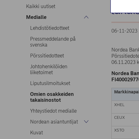
takai
Kaikki uutiset
Medialle
Lehdistötiedotteet
06-11-2023 
Pressmeddelande på
svenska
Nordea Bank
Pörssitiedotteet
Pörssitiedo
06.11.2023 
Johtohenkilöiden
liiketoimet
Nordea Ban
FI40002977
Liputusilmoitukset
Markkinapai
Omien osakkeiden
takaisinostot
XHEL
Yhteystiedot medialle
CEUX
Nordean asiantuntijat
XSTO
Kuvat