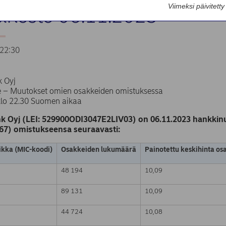
Viimeksi päivitett
sinosto 06.11.2023
22:30
 Oyj
te – Muutokset omien osakkeiden omistuksessa
klo 22.30 Suomen aikaa
k Oyj (LEI: 529900ODI3047E2LIV03) on 06.11.2023 hankkinu
67) omistukseensa seuraavasti:
kka (MIC-koodi)
Osakkeiden lukumäärä
Painotettu keskihinta os
48 194
10,09
89 131
10,09
44 724
10,08