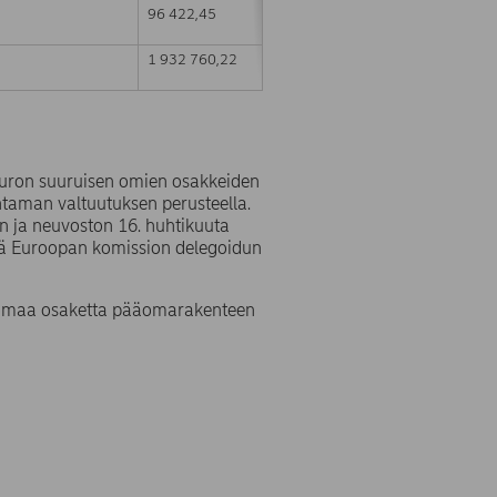
96 422,45
1 932 760,22
 euron suuruisen omien osakkeiden
taman valtuutuksen perusteella.
 ja neuvoston 16. huhtikuuta
ä Euroopan komission delegoidun
9 omaa osaketta pääomarakenteen