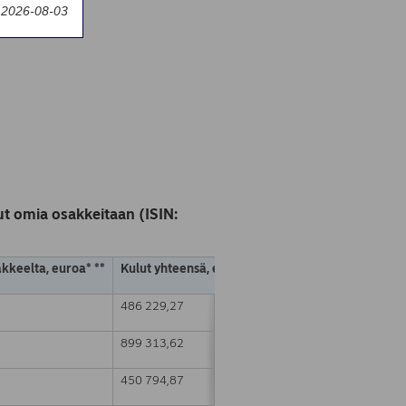
y 2026-08-03
t omia osakkeitaan (ISIN:
akkeelta, euroa* **
Kulut yhteensä, euroa * **
486 229,27
899 313,62
450 794,87