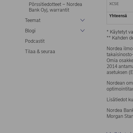
XCSE
Pörssitiedotteet – Nordea
Bank Oyj, warrantit
Yhteensä
Teemat
Blogi
* Käytetyt 
** Kahden de
Podcastit
Nordea ilmoi
Tilaa & seuraa
takaisinost
Omia osakke
2014 antama
asetuksen (
Nordean omi
optimointita
Lisätiedot k
Nordea Bank
Morgan Stan