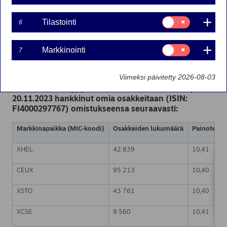
20-11-2023 22:50
Suostumusvalinta:
Tilastointi
6
Tilastointi
Nordea Bank Oyj
Suostumusvalinta:
Pörssitiedote – Muutokset omien osakkeiden
Markkinointi
7
Markkinointi
omistuksessa
20.11.2023 klo 22.50 Suomen aikaa
Viimeksi päivitetty 2026-08-03
Nordea Bank Oyj (LEI: 529900ODI3047E2LIV03) on
20.11.2023 hankkinut omia osakkeitaan (ISIN:
FI4000297767) omistukseensa seuraavasti:
Markkinapaikka (MIC-koodi)
Osakkeiden lukumäärä
Painotettu 
XHEL
42 839
10,41
CEUX
95 213
10,40
XSTO
43 761
10,40
XCSE
9 560
10,41