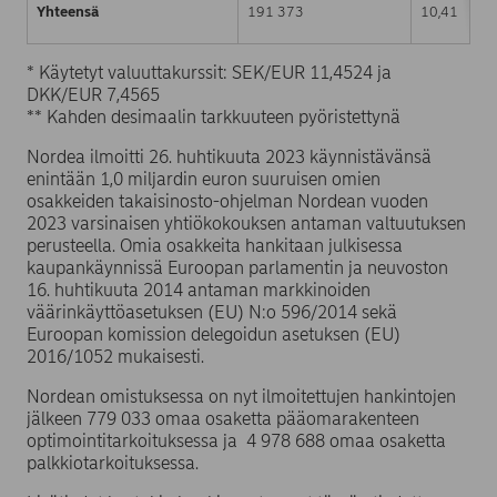
Yhteensä
191 373
10,41
* Käytetyt valuuttakurssit: SEK/EUR 11,4524 ja
DKK/EUR 7,4565
** Kahden desimaalin tarkkuuteen pyöristettynä
Nordea ilmoitti 26. huhtikuuta 2023 käynnistävänsä
enintään 1,0 miljardin euron suuruisen omien
osakkeiden takaisinosto-ohjelman Nordean vuoden
2023 varsinaisen yhtiökokouksen antaman valtuutuksen
perusteella. Omia osakkeita hankitaan julkisessa
kaupankäynnissä Euroopan parlamentin ja neuvoston
16. huhtikuuta 2014 antaman markkinoiden
väärinkäyttöasetuksen (EU) N:o 596/2014 sekä
Euroopan komission delegoidun asetuksen (EU)
2016/1052 mukaisesti.
Nordean omistuksessa on nyt ilmoitettujen hankintojen
jälkeen 779 033 omaa osaketta pääomarakenteen
optimointitarkoituksessa ja 4 978 688 omaa osaketta
palkkiotarkoituksessa.