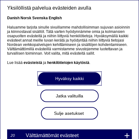
Hyppää pääsisältöön
Yksilöllistä palvelua evästeiden avulla
FI
Danish
Norsk
Svenska
English
Haluamme tarjota sinulle sivuillamme mahdollisimman sujuvan asioinnin
ja kiinnostavat sisällöt. Tätä varten hyödynnämme omia ja kolmansien
osapuolten evästeitä ja niihin liittyviä henkilötietoja. Hyväksymällä kaikki
Ursäkta...
evästeet annat meille luvan kerätä ja hyödyntää niihin liittyviä tietojasi
Nordean verkkopalvelujen kehittämiseen ja sisältöjen kohdentamiseen.
Välttämättömillä evästeillä varmistamme sivustojemme luotettavan ja
Den här sidan finns tyvärr inte på svenska.
turvallisen toiminnan. Voit valita, mitä evästeitä sallit.
Lue lisää
evästeistä
ja
henkilötietojen käytöstä
.
Stanna kvar på sidan
|
Gå till en relaterad sida på
svenska
Hyväksy kaikki
Jatka valituilla
Nordea Bank Oyj: Omien
Sulje asetukset
osakkeiden takaisinosto
20.11.2023
Välttämättömät evästeet
20