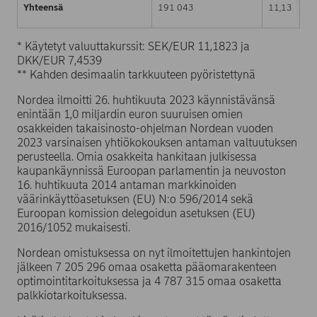
Yhteensä
191 043
11,13
* Käytetyt valuuttakurssit: SEK/EUR 11,1823 ja
DKK/EUR 7,4539
** Kahden desimaalin tarkkuuteen pyöristettynä
Nordea ilmoitti 26. huhtikuuta 2023 käynnistävänsä
enintään 1,0 miljardin euron suuruisen omien
osakkeiden takaisinosto-ohjelman Nordean vuoden
2023 varsinaisen yhtiökokouksen antaman valtuutuksen
perusteella. Omia osakkeita hankitaan julkisessa
kaupankäynnissä Euroopan parlamentin ja neuvoston
16. huhtikuuta 2014 antaman markkinoiden
väärinkäyttöasetuksen (EU) N:o 596/2014 sekä
Euroopan komission delegoidun asetuksen (EU)
2016/1052 mukaisesti.
Nordean omistuksessa on nyt ilmoitettujen hankintojen
jälkeen 7 205 296 omaa osaketta pääomarakenteen
optimointitarkoituksessa ja 4 787 315 omaa osaketta
palkkiotarkoituksessa.