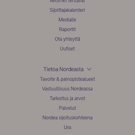
Avoimet tehtävät
Sijoittajakalenteri
Medialle
Raportit
Ota yhteyttä
Uutiset
Tietoa Nordeasta
Tavoite & painopistealueet
Vastuullisuus Nordeassa
Tarkoitus ja arvot
Palvelut
Nordea sijoituskohteena
Ura