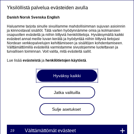
Hyppää pääsisältöön
Yksilöllistä palvelua evästeiden avulla
FI
Danish
Norsk
Svenska
English
Haluamme tarjota sinulle sivuillamme mahdollisimman sujuvan asioinnin
ja kiinnostavat sisällöt. Tätä varten hyödynnämme omia ja kolmansien
osapuolten evästeitä ja niihin liittyviä henkilötietoja. Hyväksymällä kaikki
Ursäkta...
evästeet annat meille luvan kerätä ja hyödyntää niihin liittyviä tietojasi
Nordean verkkopalvelujen kehittämiseen ja sisältöjen kohdentamiseen.
Välttämättömillä evästeillä varmistamme sivustojemme luotettavan ja
Den här sidan finns tyvärr inte på svenska.
turvallisen toiminnan. Voit valita, mitä evästeitä sallit.
Lue lisää
evästeistä
ja
henkilötietojen käytöstä
.
Stanna kvar på sidan
|
Gå till en relaterad sida på
svenska
Hyväksy kaikki
Jatka valituilla
Nordea Bank Oyj: Omien
Sulje asetukset
osakkeiden takaisinosto
15.12.2023
Välttämättömät evästeet
19