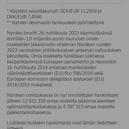
* Käytetyt valuuttakurssit: SEK/EUR 11,2959 ja
DKK/EUR 7,4546
** Kahden desimaalin tarkkuuteen pyöristettynä
Nordea ilmoitti 26. huhtikuuta 2023 käynnistävänsä
enintään 1,0 miljardin euron suuruisen omien
osakkeiden takaisinosto-ohjelman Nordean vuoden
2023 varsinaisen yhtiökokouksen antaman valtuutuksen
perusteella. Omia osakkeita hankitaan julkisessa
kaupankäynnissä Euroopan parlamentin ja neuvoston
16. huhtikuuta 2014 antaman markkinoiden
väärinkäyttöasetuksen (EU) N:o 596/2014 sekä
Euroopan komission delegoidun asetuksen (EU)
2016/1052 mukaisesti.
Nordean omistuksessa on nyt ilmoitettujen hankintojen
jälkeen 12 911 358 omaa osaketta pääomarakenteen
optimointitarkoituksessa ja 4 787 315 omaa osaketta
palkkiotarkoituksessa.
Lisätiedot kustakin hankinnasta ovat tämän tiedotteen
liitteenä.