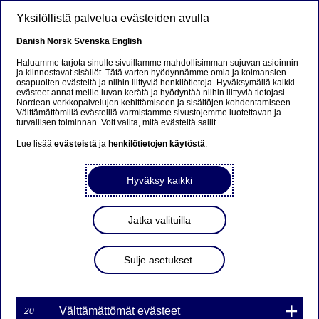
Hyppää pääsisältöön
Yksilöllistä palvelua evästeiden avulla
FI
Danish
Norsk
Svenska
English
Haluamme tarjota sinulle sivuillamme mahdollisimman sujuvan asioinnin
ja kiinnostavat sisällöt. Tätä varten hyödynnämme omia ja kolmansien
osapuolten evästeitä ja niihin liittyviä henkilötietoja. Hyväksymällä kaikki
Beklager...
evästeet annat meille luvan kerätä ja hyödyntää niihin liittyviä tietojasi
Nordean verkkopalvelujen kehittämiseen ja sisältöjen kohdentamiseen.
Välttämättömillä evästeillä varmistamme sivustojemme luotettavan ja
Siden findes desværre ikke på dansk
turvallisen toiminnan. Voit valita, mitä evästeitä sallit.
Lue lisää
evästeistä
ja
henkilötietojen käytöstä
.
Bliv på siden
|
Fortsæt til en relateret side på dansk
Hyväksy kaikki
Jatka valituilla
Nordea Bank Oyj: Omien
osakkeiden takaisinosto
Sulje asetukset
08.02.2024
Välttämättömät evästeet
20
08-02-2024 22:30