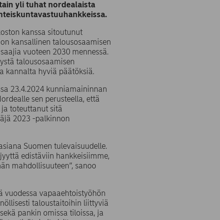
in yli tuhat nordealaista
 yhteiskuntavastuuhankkeissa.
oston kanssa sitoutunut
 on kansallinen talousosaamisen
sosaajia vuoteen 2030 mennessä.
rystä talousosaamisen
a kannalta hyviä päätöksiä.
essa 23.4.2024 kunniamaininnan
dealle sen perusteella, että
ja toteuttanut sitä
täjä 2023 -palkinnon
asiana Suomen tulevaisuudelle.
jyyttä edistäviin hankkeisiimme,
 tähän mahdollisuuteen”, sanoo
ivää vuodessa vapaaehtoistyöhön
isesti taloustaitoihin liittyviä
ekä pankin omissa tiloissa, ja