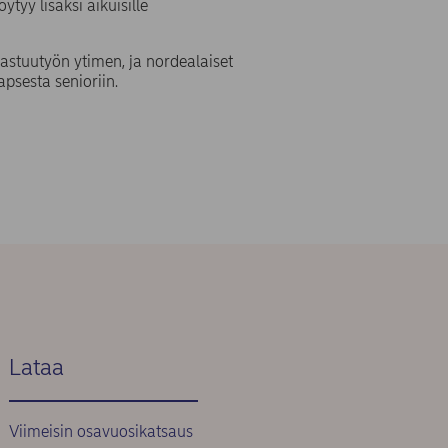
ytyy lisäksi aikuisille
astuutyön ytimen, ja nordealaiset
psesta senioriin.
Lataa
Viimeisin osavuosikatsaus