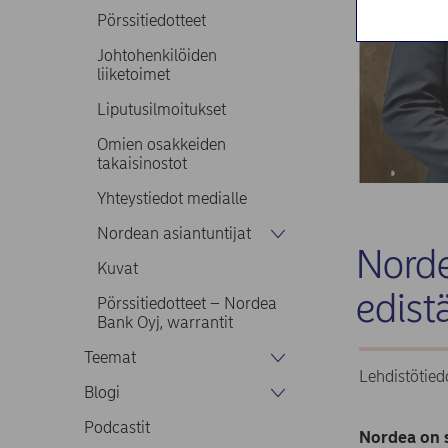
Pörssitiedotteet
Johtohenkilöiden
liiketoimet
Liputusilmoitukset
Omien osakkeiden
takaisinostot
Yhteystiedot medialle
Nordean asiantuntijat
Norde
Kuvat
edist
Pörssitiedotteet – Nordea
Bank Oyj, warrantit
Teemat
Lehdistötied
Blogi
Podcastit
Nordea on s