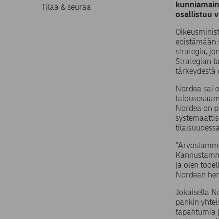
kunniamaini
Tilaa & seuraa
osallistuu 
Oikeusminis
edistämään 
strategia, j
Strategian 
tärkeydestä 
Nordea sai o
talousosaami
Nordea on pi
systemaattis
tilaisuudess
”Arvostamme
Kannustamme 
ja olen todel
Nordean hen
Jokaisella N
pankin yhtei
tapahtumia j