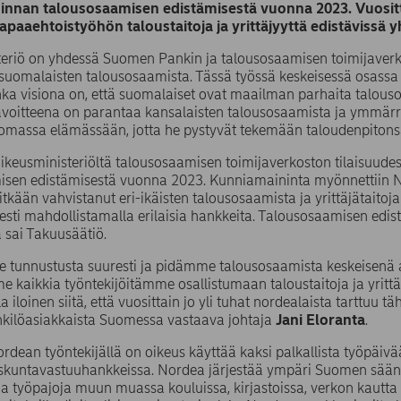
nnan talousosaamisen edistämisestä vuonna 2023. Vuositta
vapaaehtoistyöhön taloustaitoja ja yrittäjyyttä edistävissä
teriö on yhdessä Suomen Pankin ja talousosaamisen toimijaverk
suomalaisten talousosaamista. Tässä työssä keskeisessä osassa
onka visiona on, että suomalaiset ovat maailman parhaita talou
tavoitteena on parantaa kansalaisten talousosaamista ja ymmär
omassa elämässään, jotta he pystyvät tekemään taloudenpitons
ikeusministeriöltä talousosaamisen toimijaverkoston tilaisuud
sen edistämisestä vuonna 2023. Kunniamaininta myönnettiin Nor
tkään vahvistanut eri-ikäisten talousosaamista ja yrittäjätaitoja 
esti mahdollistamalla erilaisia hankkeita. Talousosaamisen edis
a sai Takuusäätiö.
 tunnustusta suuresti ja pidämme talousosaamista keskeisenä 
kaikkia työntekijöitämme osallistumaan taloustaitoja ja yrittä
la iloinen siitä, että vuosittain jo yli tuhat nordealaista tarttuu
kilöasiakkaista Suomessa vastaava johtaja
Jani Eloranta
.
ordean työntekijällä on oikeus käyttää kaksi palkallista työpä
skuntavastuuhankkeissa. Nordea järjestää ympäri Suomen säännöll
a työpajoja muun muassa kouluissa, kirjastoissa, verkon kautta s