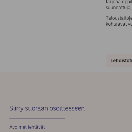
tarjoaa oppil
suunnattuja,
Taloustaitoj
kohtaavat vu
Lehdistöt
Siirry suoraan osoitteeseen
Avoimet tehtävät