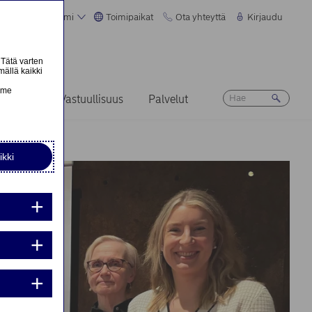
Suomi
Toimipaikat
Ota yhteyttä
Kirjaudu
 Tätä varten
mällä kaikki
n
emme
Ura
Vastuullisuus
Palvelut
ikki
nta:
nta: