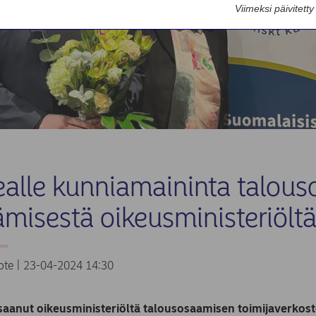
Viimeksi päivitett
alle kunniamaininta talou
ämisestä oikeusministeriölt
ote | 23-04-2024 14:30
aanut oikeusministeriöltä talousosaamisen toimijaverkost