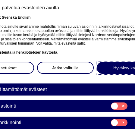
tä palvelua evästeiden avulla
k
Svenska
English
at
ota sinulle sivuillamme mahdollisimman sujuvan asioinnin ja kiinnostavat sisällöt.
mia ja kolmansien osapuolten evästeitä ja niihin liittyviä henkilötietoja. Hyväksy
tä
 meille luvan kerätä ja hyödyntää niihin liittyviä tietojasi Nordean verkkopalveluje
 ja sisältöjen kohdentamiseen. Välttämättömillä evästeillä varmistamme sivustoj
Tietoa meistä
Sijoittajat
Uutiset & analyysit
turvallisen toiminnan. Voit valita, mitä evästeitä sallit.
steistä
ja
henkilötietojen käytöstä
.
asetukset
Jatka valituilla
Hyväksy ka
lttämättömät evästeet
Suostumusvali
lastointi
Tilastointi
Suostumusvali
rkkinointi
Markkinointi