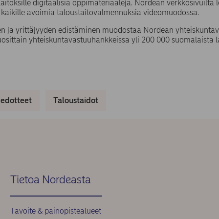
aitoksille digitaalisia oppimateriaaleja. Nordean verkkosivuilta lö
 kaikille avoimia taloustaitovalmennuksia videomuodossa.
en ja yrittäjyyden edistäminen muodostaa Nordean yhteiskuntav
osittain yhteiskuntavastuuhankkeissa yli 200 000 suomalaista la
iedotteet
Taloustaidot
Tietoa Nordeasta
Tavoite & painopistealueet