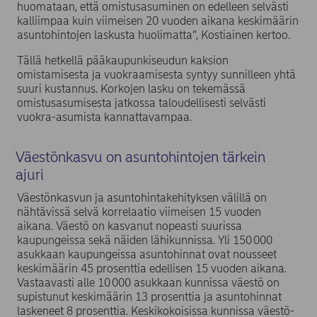
huomataan, että omistusasuminen on edelleen selvästi
kalliimpaa kuin viimeisen 20 vuoden aikana keskimäärin
asuntohintojen laskusta huolimatta”, Kostiainen kertoo.
Tällä hetkellä pääkaupunkiseudun kaksion
omistamisesta ja vuokraamisesta syntyy sunnilleen yhtä
suuri kustannus. Korkojen lasku on tekemässä
omistusasumisesta jatkossa taloudellisesti selvästi
vuokra-asumista kannattavampaa.
Väestönkasvu on asuntohintojen tärkein
ajuri
Väestönkasvun ja asuntohintakehityksen välillä on
nähtävissä selvä korrelaatio viimeisen 15 vuoden
aikana. Väestö on kasvanut nopeasti suurissa
kaupungeissa sekä näiden lähikunnissa. Yli 150 000
asukkaan kaupungeissa asuntohinnat ovat nousseet
keskimäärin 45 prosenttia edellisen 15 vuoden aikana.
Vastaavasti alle 10 000 asukkaan kunnissa väestö on
supistunut keskimäärin 13 prosenttia ja asuntohinnat
laskeneet 8 prosenttia. Keskikokoisissa kunnissa väestö-