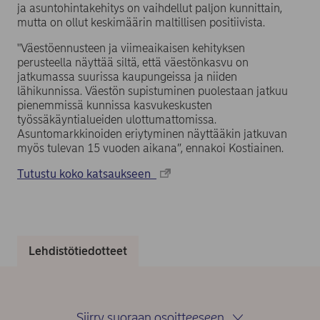
ja asuntohintakehitys on vaihdellut paljon kunnittain,
mutta on ollut keskimäärin maltillisen positiivista.
"Väestöennusteen ja viimeaikaisen kehityksen
perusteella näyttää siltä, että väestönkasvu on
jatkumassa suurissa kaupungeissa ja niiden
lähikunnissa. Väestön supistuminen puolestaan jatkuu
pienemmissä kunnissa kasvukeskusten
työssäkäyntialueiden ulottumattomissa.
Asuntomarkkinoiden eriytyminen näyttääkin jatkuvan
myös tulevan 15 vuoden aikana”, ennakoi Kostiainen.
Tutustu koko katsaukseen
Lehdistötiedotteet
Siirry suoraan osoitteeseen