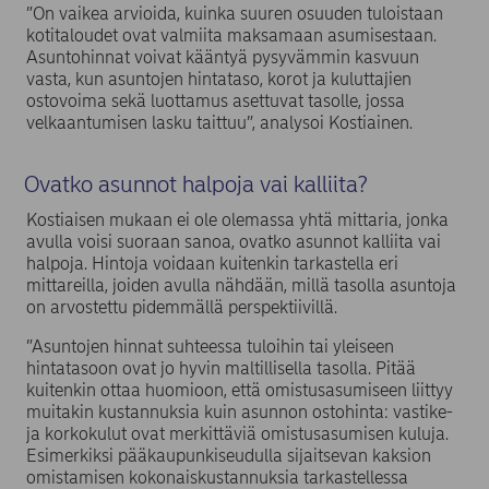
”On vaikea arvioida, kuinka suuren osuuden tuloistaan
kotitaloudet ovat valmiita maksamaan asumisestaan.
Asuntohinnat voivat kääntyä pysyvämmin kasvuun
vasta, kun asuntojen hintataso, korot ja kuluttajien
ostovoima sekä luottamus asettuvat tasolle, jossa
velkaantumisen lasku taittuu”, analysoi Kostiainen.
Ovatko asunnot halpoja vai kalliita?
Kostiaisen mukaan ei ole olemassa yhtä mittaria, jonka
avulla voisi suoraan sanoa, ovatko asunnot kalliita vai
halpoja. Hintoja voidaan kuitenkin tarkastella eri
mittareilla, joiden avulla nähdään, millä tasolla asuntoja
on arvostettu pidemmällä perspektiivillä.
”Asuntojen hinnat suhteessa tuloihin tai yleiseen
hintatasoon ovat jo hyvin maltillisella tasolla. Pitää
kuitenkin ottaa huomioon, että omistusasumiseen liittyy
muitakin kustannuksia kuin asunnon ostohinta: vastike-
ja korkokulut ovat merkittäviä omistusasumisen kuluja.
Esimerkiksi pääkaupunkiseudulla sijaitsevan kaksion
omistamisen kokonaiskustannuksia tarkastellessa