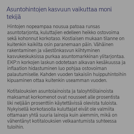
Asuntohintojen kasvuun vaikuttaa moni
tekijä
Hintojen nopeampaa nousua patoaa runsas
asuntotarjonta, kuluttajien edelleen heikko ostovoima
sekä kohonnut korkotaso. Kostiaisen mukaan tilanne on
kuitenkin kaikilta osin paranemaan päin. Vähäinen
rakentaminen ja väestönkasvun kiihtyminen
kasvukeskuksissa purkaa asuntomarkkinan ylitarjontaa.
EKP:n korkojen laskun odotetaan alkavan kesäkuussa ja
inflaation hidastuminen luo pohjaa ostovoiman
palautumiselle. Kahden vuoden takaisiin huippuhintoihin
kipuaminen ottaa kuitenkin useamman vuoden.
Kotitalouksien asuntolainoista ja taloyhtiölainoista
maksamat korkomenot ovat nousseet alle prosentista
liki neljään prosenttiin käytettävissä olevista tuloista.
Nykyisellä korkotasolla kuluttajat eivät ole valmiita
ottamaan yhtä suuria lainoja kuin aiemmin, mikä on
vähentänyt kotitalouksien velkaantumista suhteessa
tuloihin.