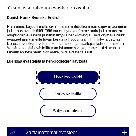
Hyppää pääsisältöön
Yksilöllistä palvelua evästeiden avulla
FI
Danish
Norsk
Svenska
English
Haluamme tarjota sinulle sivuillamme mahdollisimman sujuvan asioinnin
ja kiinnostavat sisällöt. Tätä varten hyödynnämme omia ja kolmansien
osapuolten evästeitä ja niihin liittyviä henkilötietoja. Hyväksymällä kaikki
Beklager...
evästeet annat meille luvan kerätä ja hyödyntää niihin liittyviä tietojasi
Nordean verkkopalvelujen kehittämiseen ja sisältöjen kohdentamiseen.
Välttämättömillä evästeillä varmistamme sivustojemme luotettavan ja
Denne siden findes ikke på norsk
turvallisen toiminnan. Voit valita, mitä evästeitä sallit.
Lue lisää
evästeistä
ja
henkilötietojen käytöstä
.
Bli værende på denne siden
|
Fortsett til en lignende
side på norsk
Hyväksy kaikki
Jatka valituilla
Sulje asetukset
Välttämättömät evästeet
20