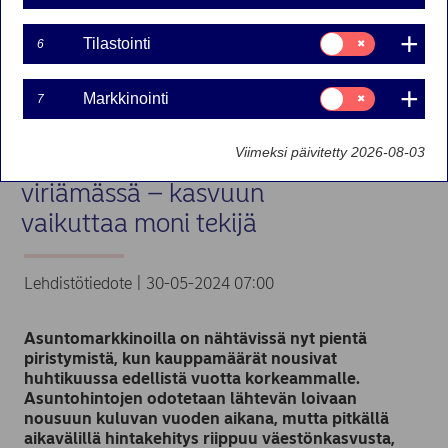
Suostumusvalinta:
Tilastointi
6
Tilastointi
Suostumusvalinta:
Markkinointi
7
Markkinointi
Viimeksi päivitetty 2026-08-03
Nordea: Asuntomarkkina
viriämässä – kasvuun
vaikuttaa moni tekijä
Lehdistötiedote | 30-05-2024 07:00
Asuntomarkkinoilla on nähtävissä nyt pientä
piristymistä, kun kauppamäärät nousivat
huhtikuussa edellistä vuotta korkeammalle.
Asuntohintojen odotetaan lähtevän loivaan
nousuun kuluvan vuoden aikana, mutta pitkällä
aikavälillä hintakehitys riippuu väestönkasvusta,