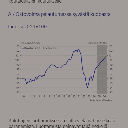
kotitalouksien kulutukselle.
A / Ostovoima palautumassa syvästä kuopasta
Indeksi 2019=100
Kuluttajien luottamuksessa ei olla vielä nähty selkeää
paranemista. Luottamusta painavat tällä hetkellä