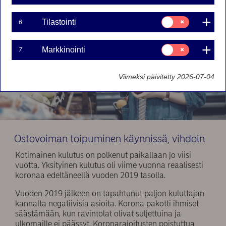
Suostumusvalinta:
Tilastointi
6
Tilastointi
Suostumusvalinta:
Markkinointi
7
Markkinointi
Viimeksi päivitetty 2026-07-04
Ostovoiman toipuminen käynnissä, vihdoin
Kotimainen kulutus on polkenut paikallaan jo viisi
vuotta. Yksityinen kulutus oli viime vuonna reaalisesti
koronaa edeltäneellä vuoden 2019 tasolla.
Vuoden 2019 jälkeen on tapahtunut paljon kuluttajan
kannalta negatiivisia asioita. Korona pakotti ihmiset
säästämään, kun ravintolat olivat suljettuina ja
ulkomaille ei päässyt. Koronarajoitusten poistuttua