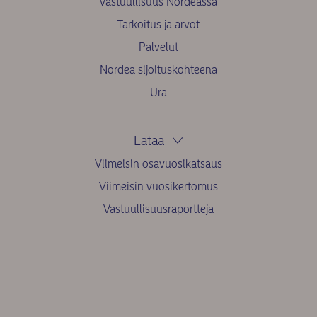
Vastuullisuus Nordeassa
Tarkoitus ja arvot
Palvelut
Nordea sijoituskohteena
Ura
Lataa
Viimeisin osavuosikatsaus
Viimeisin vuosikertomus
Vastuullisuusraportteja