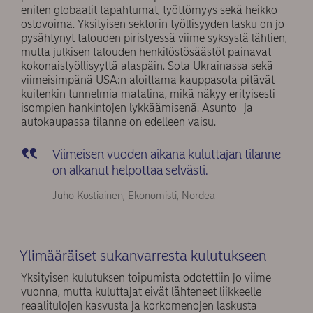
eniten globaalit tapahtumat, työttömyys sekä heikko
ostovoima. Yksityisen sektorin työllisyyden lasku on jo
pysähtynyt talouden piristyessä viime syksystä lähtien,
mutta julkisen talouden henkilöstösäästöt painavat
kokonaistyöllisyyttä alaspäin. Sota Ukrainassa sekä
viimeisimpänä USA:n aloittama kauppasota pitävät
kuitenkin tunnelmia matalina, mikä näkyy erityisesti
isompien hankintojen lykkäämisenä. Asunto- ja
autokaupassa tilanne on edelleen vaisu.
Viimeisen vuoden aikana kuluttajan tilanne
on alkanut helpottaa selvästi.
Juho Kostiainen, Ekonomisti, Nordea
Ylimääräiset sukanvarresta kulutukseen
Yksityisen kulutuksen toipumista odotettiin jo viime
vuonna, mutta kuluttajat eivät lähteneet liikkeelle
reaalitulojen kasvusta ja korkomenojen laskusta