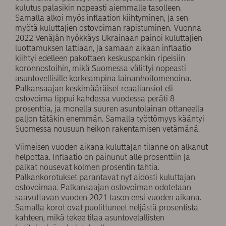
kulutus palasikin nopeasti aiemmalle tasolleen.
Samalla alkoi myös inflaation kiihtyminen, ja sen
myötä kuluttajien ostovoiman rapistuminen. Vuonna
2022 Venäjän hyökkäys Ukrainaan painoi kuluttajien
luottamuksen lattiaan, ja samaan aikaan inflaatio
kiihtyi edelleen pakottaen keskuspankin ripeisiin
koronnostoihin, mikä Suomessa välittyi nopeasti
asuntovellisille korkeampina lainanhoitomenoina.
Palkansaajan keskimääräiset reaaliansiot eli
ostovoima tippui kahdessa vuodessa peräti 8
prosenttia, ja monella suuren asuntolainan ottaneella
paljon tätäkin enemmän. Samalla työttömyys kääntyi
Suomessa nousuun heikon rakentamisen vetämänä.
Viimeisen vuoden aikana kuluttajan tilanne on alkanut
helpottaa. Inflaatio on painunut alle prosenttiin ja
palkat nousevat kolmen prosentin tahtia.
Palkankorotukset parantavat nyt aidosti kuluttajan
ostovoimaa. Palkansaajan ostovoiman odotetaan
saavuttavan vuoden 2021 tason ensi vuoden aikana.
Samalla korot ovat puolittuneet neljästä prosentista
kahteen, mikä tekee tilaa asuntovelallisten