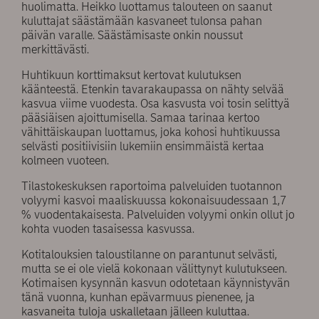
huolimatta. Heikko luottamus talouteen on saanut
kuluttajat säästämään kasvaneet tulonsa pahan
päivän varalle. Säästämisaste onkin noussut
merkittävästi.
Huhtikuun korttimaksut kertovat kulutuksen
käänteestä. Etenkin tavarakaupassa on nähty selvää
kasvua viime vuodesta. Osa kasvusta voi tosin selittyä
pääsiäisen ajoittumisella. Samaa tarinaa kertoo
vähittäiskaupan luottamus, joka kohosi huhtikuussa
selvästi positiivisiin lukemiin ensimmäistä kertaa
kolmeen vuoteen.
Tilastokeskuksen raportoima palveluiden tuotannon
volyymi kasvoi maaliskuussa kokonaisuudessaan 1,7
% vuodentakaisesta. Palveluiden volyymi onkin ollut jo
kohta vuoden tasaisessa kasvussa.
Kotitalouksien taloustilanne on parantunut selvästi,
mutta se ei ole vielä kokonaan välittynyt kulutukseen.
Kotimaisen kysynnän kasvun odotetaan käynnistyvän
tänä vuonna, kunhan epävarmuus pienenee, ja
kasvaneita tuloja uskalletaan jälleen kuluttaa.