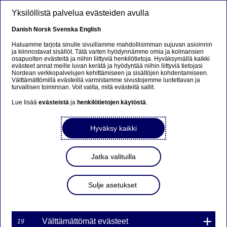
Hyppää pääsisältöön
Yksilöllistä palvelua evästeiden avulla
FI
Danish
Norsk
Svenska
English
Haluamme tarjota sinulle sivuillamme mahdollisimman sujuvan asioinnin
ja kiinnostavat sisällöt. Tätä varten hyödynnämme omia ja kolmansien
osapuolten evästeitä ja niihin liittyviä henkilötietoja. Hyväksymällä kaikki
Economic Outlook
evästeet annat meille luvan kerätä ja hyödyntää niihin liittyviä tietojasi
Nordean verkkopalvelujen kehittämiseen ja sisältöjen kohdentamiseen.
Välttämättömillä evästeillä varmistamme sivustojemme luotettavan ja
Kuluttajan pinkka pitää
turvallisen toiminnan. Voit valita, mitä evästeitä sallit.
Lue lisää
evästeistä
ja
henkilötietojen käytöstä
.
Juho Kostiainen
26-05-2025
Hyväksy kaikki
Kotitalouksia on viime vuosina kuritettu
Jatka valituilla
inflaatiolla, koroilla, työttömyydellä ja maailmalta
kumpuavilla negatiivisilla uutisilla. Kotitalouksien
tilanne on nyt kääntynyt kuitenkin monella
Sulje asetukset
mittarilla parempaan suuntaan, kun inflaatio on
hidastunut ja korot kääntyneet laskuun.
Välttämättömät evästeet
19