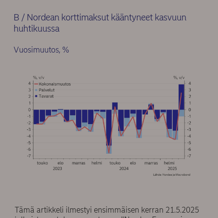
B / Nordean korttimaksut kääntyneet kasvuun
huhtikuussa
Vuosimuutos, %
Tämä artikkeli ilmestyi ensimmäisen kerran 21.5.2025