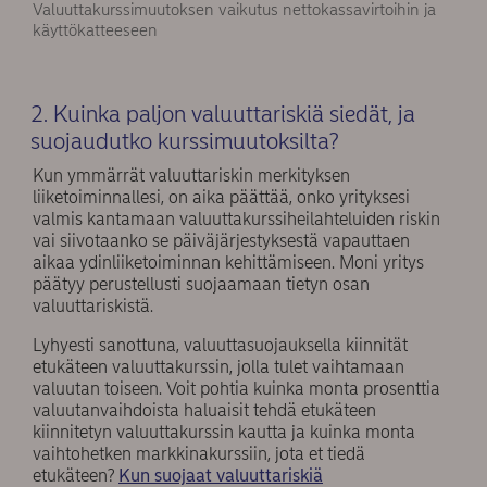
Valuuttakurssimuutoksen vaikutus nettokassavirtoihin ja
käyttökatteeseen
2. Kuinka paljon valuuttariskiä siedät, ja
suojaudutko kurssimuutoksilta?
Kun ymmärrät valuuttariskin merkityksen
liiketoiminnallesi, on aika päättää, onko yrityksesi
valmis kantamaan valuuttakurssiheilahteluiden riskin
vai siivotaanko se päiväjärjestyksestä vapauttaen
aikaa ydinliiketoiminnan kehittämiseen. Moni yritys
päätyy perustellusti suojaamaan tietyn osan
valuuttariskistä.
Lyhyesti sanottuna, valuuttasuojauksella kiinnität
etukäteen valuuttakurssin, jolla tulet vaihtamaan
valuutan toiseen. Voit pohtia kuinka monta prosenttia
valuutanvaihdoista haluaisit tehdä etukäteen
kiinnitetyn valuuttakurssin kautta ja kuinka monta
vaihtohetken markkinakurssiin, jota et tiedä
etukäteen?
Kun suojaat valuuttariskiä