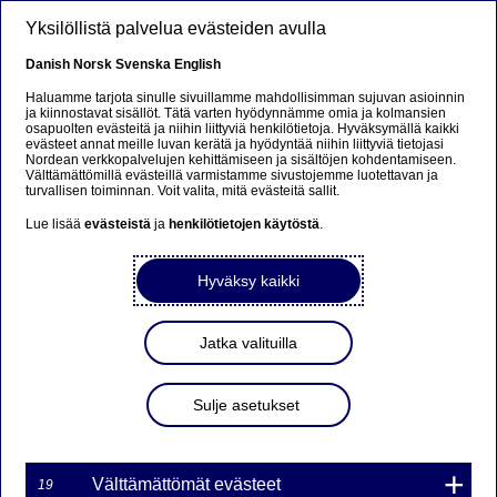
Hyppää pääsisältöön
Yksilöllistä palvelua evästeiden avulla
FI
Danish
Norsk
Svenska
English
Haluamme tarjota sinulle sivuillamme mahdollisimman sujuvan asioinnin
ja kiinnostavat sisällöt. Tätä varten hyödynnämme omia ja kolmansien
osapuolten evästeitä ja niihin liittyviä henkilötietoja. Hyväksymällä kaikki
Valuuttamarkkinat
evästeet annat meille luvan kerätä ja hyödyntää niihin liittyviä tietojasi
Nordean verkkopalvelujen kehittämiseen ja sisältöjen kohdentamiseen.
Välttämättömillä evästeillä varmistamme sivustojemme luotettavan ja
Mitä tehdä yrityksen
turvallisen toiminnan. Voit valita, mitä evästeitä sallit.
valuuttariskille? Kysy nämä
Lue lisää
evästeistä
ja
henkilötietojen käytöstä
.
kolme kysymystä itseltäsi
Hyväksy kaikki
23-09-2021
Jatka valituilla
Valuuttakurssimuutosten vaikutusta
liiketoiminnalle voi olla vaikea hahmottaa.
Sulje asetukset
Ottamalla tietyt asiat haltuun, voit parantaa
yrityksen kilpailukykyä. Alla kolme kysymystä,
joiden avulla pääset alkuun.
Välttämättömät evästeet
19