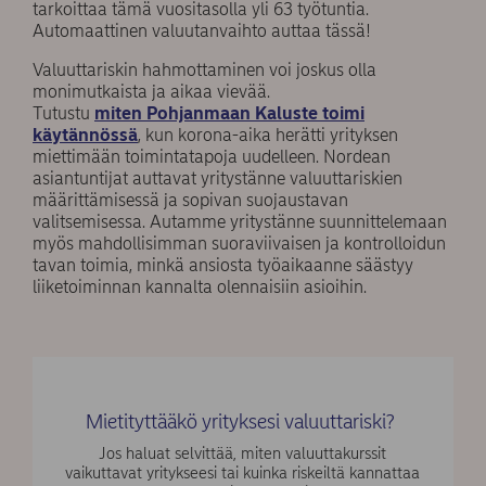
tarkoittaa tämä vuositasolla yli 63 työtuntia.
Automaattinen valuutanvaihto auttaa tässä!
Valuuttariskin hahmottaminen voi joskus olla
monimutkaista ja aikaa vievää.
Tutustu
miten
Pohjanmaan Kaluste toimi
käytännössä
, kun korona-aika herätti yrityksen
miettimään toimintatapoja uudelleen. Nordean
asiantuntijat auttavat yritystänne valuuttariskien
määrittämisessä ja sopivan suojaustavan
valitsemisessa. Autamme yritystänne suunnittelemaan
myös mahdollisimman suoraviivaisen ja kontrolloidun
tavan toimia, minkä ansiosta työaikaanne säästyy
liiketoiminnan kannalta olennaisiin asioihin.
Mietityttääkö yrityksesi valuuttariski?
Jos haluat selvittää, miten valuuttakurssit
vaikuttavat yritykseesi tai kuinka riskeiltä kannattaa