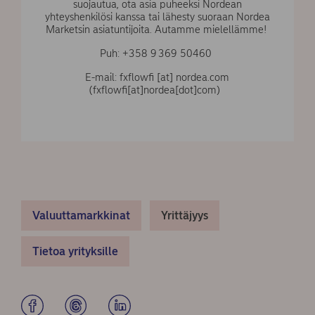
suojautua, ota asia puheeksi Nordean
yhteyshenkilösi kanssa tai lähesty suoraan Nordea
Marketsin asiatuntijoita. Autamme mielellämme!
Puh: +358 9 369 50460
E-mail:
fxflowfi
[at]
nordea.com
(fxflowfi[at]nordea[dot]com)
Valuuttamarkkinat
Yrittäjyys
Tietoa yrityksille