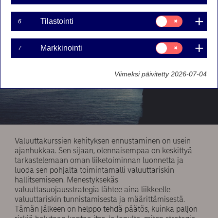
Suostumusvalinta:
Tilastointi
6
Tilastointi
Suostumusvalinta:
Markkinointi
7
Markkinointi
Viimeksi päivitetty 2026-07-04
Valuuttakurssien kehityksen ennustaminen on usein
ajanhukkaa. Sen sijaan, olennaisempaa on keskittyä
tarkastelemaan oman liiketoiminnan luonnetta ja
luoda sen pohjalta toimintamalli valuuttariskin
hallitsemiseen. Menestyksekäs
valuuttasuojausstrategia lähtee aina liikkeelle
valuuttariskin tunnistamisesta ja määrittämisestä.
Tämän jälkeen on helppo tehdä päätös, kuinka paljon