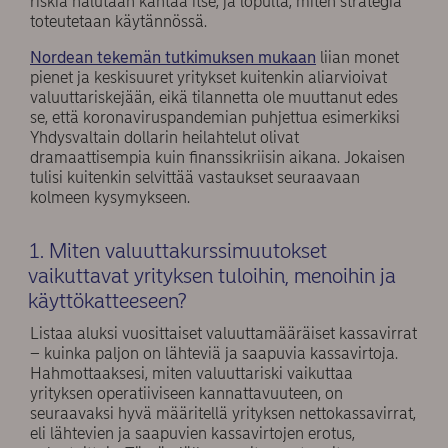
riskiä halutaan kantaa itse, ja lopulta, miten strategia
toteutetaan käytännössä.
Nordean tekemän tutkimuksen mukaan
liian monet
pienet ja keskisuuret yritykset kuitenkin aliarvioivat
valuuttariskejään, eikä tilannetta ole muuttanut edes
se, että koronaviruspandemian puhjettua esimerkiksi
Yhdysvaltain dollarin heilahtelut olivat
dramaattisempia kuin finanssikriisin aikana. Jokaisen
tulisi kuitenkin selvittää vastaukset seuraavaan
kolmeen kysymykseen.
1. Miten valuuttakurssimuutokset
vaikuttavat yrityksen tuloihin, menoihin ja
käyttökatteeseen?
Listaa aluksi vuosittaiset valuuttamääräiset kassavirrat
– kuinka paljon on lähteviä ja saapuvia kassavirtoja.
Hahmottaaksesi, miten valuuttariski vaikuttaa
yrityksen operatiiviseen kannattavuuteen, on
seuraavaksi hyvä määritellä yrityksen nettokassavirrat,
eli lähtevien ja saapuvien kassavirtojen erotus,