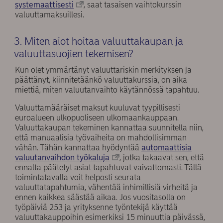
systemaattisesti
, saat tasaisen vaihtokurssin
valuuttamaksuillesi.
3. Miten aiot hoitaa valuuttakaupan ja
valuuttasuojien tekemisen?
Kun olet ymmärtänyt valuuttariskin merkityksen ja
päättänyt, kiinnitetäänkö valuuttakurssia, on aika
miettiä, miten valuutanvaihto käytännössä tapahtuu.
Valuuttamääräiset maksut kuuluvat tyypillisesti
euroalueen ulkopuoliseen ulkomaankauppaan.
Valuuttakaupan tekeminen kannattaa suunnitella niin,
että manuaalisia työvaiheita on mahdollisimman
vähän. Tähän kannattaa hyödyntää
automaattisia
valuutanvaihdon työkaluja
, jotka takaavat sen, että
ennalta päätetyt asiat tapahtuvat vaivattomasti. Tällä
toimintatavalla voit helposti seurata
valuuttatapahtumia, vähentää inhimillisiä virheitä ja
ennen kaikkea säästää aikaa. Jos vuositasolla on
työpäiviä 253 ja yrityksenne työntekijä käyttää
valuuttakauppoihin esimerkiksi 15 minuuttia päivässä,