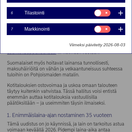
asuntomarkkinoihin saataisiin lisää vauhtia, ja
vieläpä ilman valtion merkittävää lisälaskua.
Suostumusvalinta:
Tilastointi
6
Tilastointi
Lokakuun
asuntomarkkinakatsauksemme
mukaan ensi
vuonna runsas asuntotarjonta alkaa sulaa ja hinnat
Suostumusvalinta:
nousevat 1,5 prosenttia. Monilla paikkakunnilla, kuten
Markkinointi
7
Markkinointi
Rovaniemellä ja Raumalla, hinnat ovat jo kääntyneet
nousuun. Asuntolainoja nostetaan jälleen aiempaa
Viimeksi päivitetty 2026-08-03
enemmän, ja lokakuu oli jopa
vilkkain
asuntokauppakuukausi
kolmeen vuoteen.
Suomalaiset myös hoitavat lainansa tunnollisesti,
maksuhäiriöitä on vähän ja velkaantuneisuus suhteessa
tuloihin on Pohjoismaiden matalin.
Kotitalouksien ostovoimaa ja uskoa omaan talouteen
täytyy kuitenkin vahvistaa. Tässä hallitus voisi entistä
enemmän auttaa kotitalouksia vastuullisilla
päätöksillään – ja useimmiten täysin ilmaiseksi.
1. Enimmäislaina-ajan nostaminen 35 vuoteen
Tämä uudistus on jo käynnissä, ja lain on tarkoitus astua
voimaan keväällä 2026. Pidempi laina-aika antaa