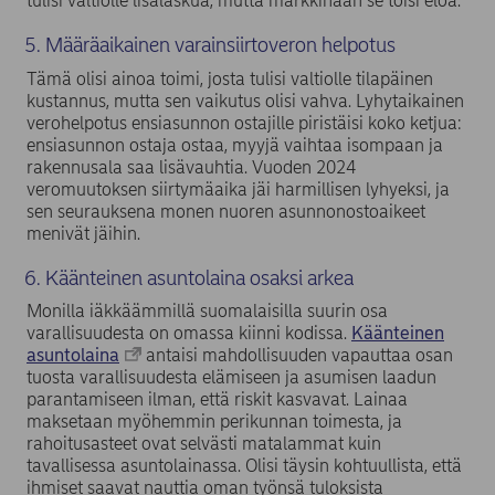
tulisi valtiolle lisälaskua, mutta markkinaan se toisi eloa.
5. Määräaikainen varainsiirtoveron helpotus
Tämä olisi ainoa toimi, josta tulisi valtiolle tilapäinen
kustannus, mutta sen vaikutus olisi vahva. Lyhytaikainen
verohelpotus ensiasunnon ostajille piristäisi koko ketjua:
ensiasunnon ostaja ostaa, myyjä vaihtaa isompaan ja
rakennusala saa lisävauhtia. Vuoden 2024
veromuutoksen siirtymäaika jäi harmillisen lyhyeksi, ja
sen seurauksena monen nuoren asunnonostoaikeet
menivät jäihin.
6. Käänteinen asuntolaina osaksi arkea
Monilla iäkkäämmillä suomalaisilla suurin osa
varallisuudesta on omassa kiinni kodissa.
Käänteinen
asuntolaina
antaisi mahdollisuuden vapauttaa osan
tuosta varallisuudesta elämiseen ja asumisen laadun
parantamiseen ilman, että riskit kasvavat. Lainaa
maksetaan myöhemmin perikunnan toimesta, ja
rahoitusasteet ovat selvästi matalammat kuin
tavallisessa asuntolainassa. Olisi täysin kohtuullista, että
ihmiset saavat nauttia oman työnsä tuloksista