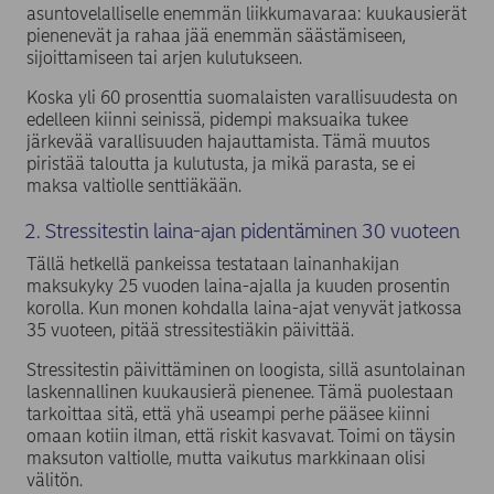
asuntovelalliselle enemmän liikkumavaraa: kuukausierät
pienenevät ja rahaa jää enemmän säästämiseen,
sijoittamiseen tai arjen kulutukseen.
Koska yli 60 prosenttia suomalaisten varallisuudesta on
edelleen kiinni seinissä, pidempi maksuaika tukee
järkevää varallisuuden hajauttamista. Tämä muutos
piristää taloutta ja kulutusta, ja mikä parasta, se ei
maksa valtiolle senttiäkään.
2. Stressitestin laina-ajan pidentäminen 30 vuoteen
Tällä hetkellä pankeissa testataan lainanhakijan
maksukyky 25 vuoden laina-ajalla ja kuuden prosentin
korolla. Kun monen kohdalla laina-ajat venyvät jatkossa
35 vuoteen, pitää stressitestiäkin päivittää.
Stressitestin päivittäminen on loogista, sillä asuntolainan
laskennallinen kuukausierä pienenee. Tämä puolestaan
tarkoittaa sitä, että yhä useampi perhe pääsee kiinni
omaan kotiin ilman, että riskit kasvavat. Toimi on täysin
maksuton valtiolle, mutta vaikutus markkinaan olisi
välitön.