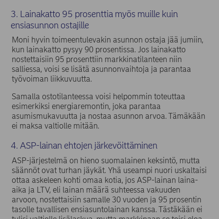
3. Lainakatto 95 prosenttia myös muille kuin
ensiasunnon ostajille
Moni hyvin toimeentulevakin asunnon ostaja jää jumiin,
kun lainakatto pysyy 90 prosentissa. Jos lainakatto
nostettaisiin 95 prosenttiin markkinatilanteen niin
salliessa, voisi se lisätä asunnonvaihtoja ja parantaa
työvoiman liikkuvuutta.
Samalla ostotilanteessa voisi helpommin toteuttaa
esimerkiksi energiaremontin, joka parantaa
asumismukavuutta ja nostaa asunnon arvoa. Tämäkään
ei maksa valtiolle mitään.
4. ASP-lainan ehtojen järkevöittäminen
ASP-järjestelmä on hieno suomalainen keksintö, mutta
säännöt ovat turhan jäykät. Yhä useampi nuori uskaltaisi
ottaa askeleen kohti omaa kotia, jos ASP-lainan laina-
aika ja LTV, eli lainan määrä suhteessa vakuuden
arvoon, nostettaisiin samalle 30 vuoden ja 95 prosentin
tasolle tavallisen ensiasuntolainan kanssa. Tästäkään ei