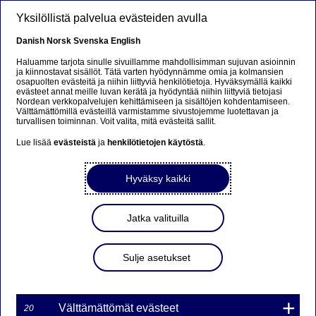
Hyppää pääsisältöön
Yksilöllistä palvelua evästeiden avulla
FI
Danish
Norsk
Svenska
English
Haluamme tarjota sinulle sivuillamme mahdollisimman sujuvan asioinnin
ja kiinnostavat sisällöt. Tätä varten hyödynnämme omia ja kolmansien
osapuolten evästeitä ja niihin liittyviä henkilötietoja. Hyväksymällä kaikki
Blogi
evästeet annat meille luvan kerätä ja hyödyntää niihin liittyviä tietojasi
Nordean verkkopalvelujen kehittämiseen ja sisältöjen kohdentamiseen.
Välttämättömillä evästeillä varmistamme sivustojemme luotettavan ja
Näillä kuudella keinolla
turvallisen toiminnan. Voit valita, mitä evästeitä sallit.
asuntomarkkinoihin saataisiin
Lue lisää
evästeistä
ja
henkilötietojen käytöstä
.
vauhtia
Hyväksy kaikki
Jussi Pajala
25-11-2025
Jatka valituilla
Sulje asetukset
Suomen asuntomarkkina toimii hyvin, vaikka
julkisen keskustelun perusteella ei aina siltä
tunnukaan. Kuuden toimenpiteen avulla
Välttämättömät evästeet
20