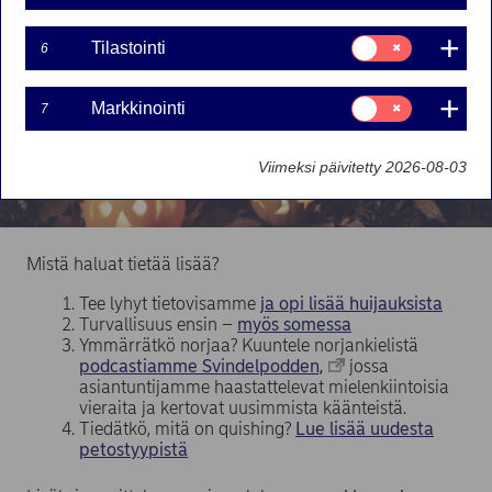
Suostumusvalinta:
Tilastointi
6
Tilastointi
Suostumusvalinta:
Markkinointi
7
Markkinointi
Viimeksi päivitetty 2026-08-03
Mistä haluat tietää lisää?
Tee lyhyt tietovisamme
ja opi lisää huijauksista
Turvallisuus ensin –
myös somessa
Ymmärrätkö norjaa? Kuuntele norjankielistä
podcastiamme Svindelpodden,
jossa
asiantuntijamme haastattelevat mielenkiintoisia
vieraita ja kertovat uusimmista käänteistä.
Tiedätkö, mitä on quishing?
Lue lisää uudesta
petostyypistä