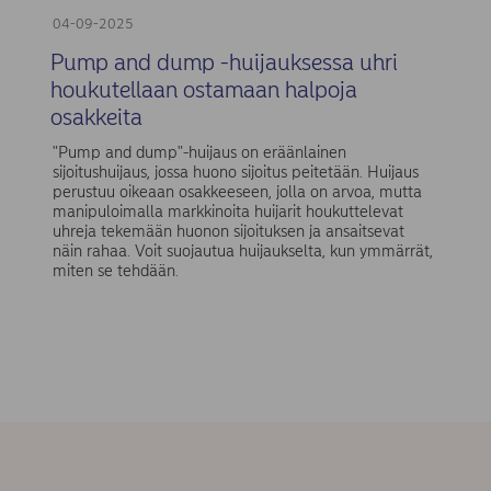
04-09-2025
Pump and dump -huijauksessa uhri
houkutellaan ostamaan halpoja
osakkeita
"Pump and dump"-huijaus on eräänlainen
sijoitushuijaus, jossa huono sijoitus peitetään. Huijaus
perustuu oikeaan osakkeeseen, jolla on arvoa, mutta
manipuloimalla markkinoita huijarit houkuttelevat
uhreja tekemään huonon sijoituksen ja ansaitsevat
näin rahaa. Voit suojautua huijaukselta, kun ymmärrät,
miten se tehdään.