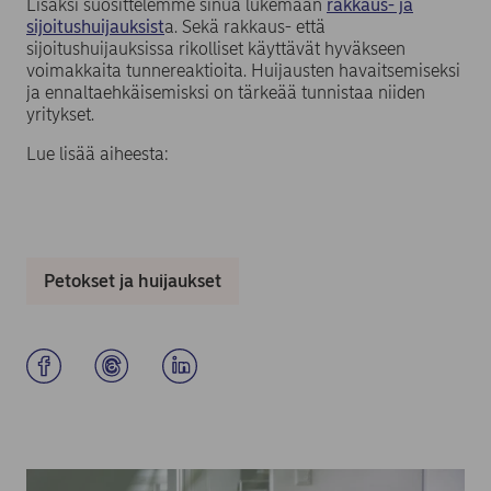
Lisäksi suosittelemme sinua lukemaan
rakkaus- ja
sijoitushuijauksist
a. Sekä rakkaus- että
sijoitushuijauksissa rikolliset käyttävät hyväkseen
voimakkaita tunnereaktioita. Huijausten havaitsemiseksi
ja ennaltaehkäisemisksi on tärkeää tunnistaa niiden
yritykset.
Lue lisää aiheesta:
Petokset ja huijaukset