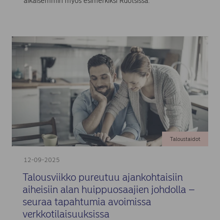
aikaisemmin myös esimerkiksi Ruotsissa.
Taloustaidot
12-09-2025
Talousviikko pureutuu ajankohtaisiin
aiheisiin alan huippuosaajien johdolla –
seuraa tapahtumia avoimissa
verkkotilaisuuksissa