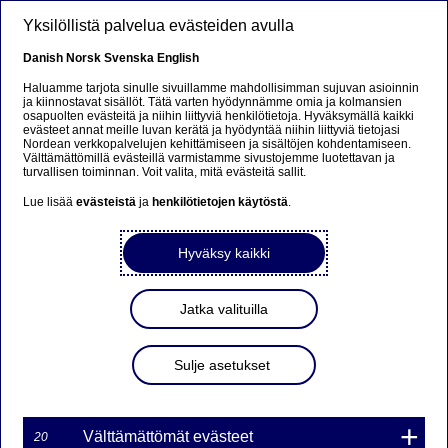
Hyppää pääsisältöön
Yksilöllistä palvelua evästeiden avulla
FI
Danish
Norsk
Svenska
English
Haluamme tarjota sinulle sivuillamme mahdollisimman sujuvan asioinnin
ja kiinnostavat sisällöt. Tätä varten hyödynnämme omia ja kolmansien
osapuolten evästeitä ja niihin liittyviä henkilötietoja. Hyväksymällä kaikki
Petokset ja huijaukset
evästeet annat meille luvan kerätä ja hyödyntää niihin liittyviä tietojasi
Nordean verkkopalvelujen kehittämiseen ja sisältöjen kohdentamiseen.
Välttämättömillä evästeillä varmistamme sivustojemme luotettavan ja
Näin et mene lankaan - pysy
turvallisen toiminnan. Voit valita, mitä evästeitä sallit.
askel edellä huijareita
Lue lisää
evästeistä
ja
henkilötietojen käytöstä
.
Hyväksy kaikki
29-10-2024
Viestimme säännöllisesti huijausten
Jatka valituilla
tunnusmerkeistä ja rikollisten toimintatavoista.
Asiantuntijamme kertovat uusimmista trendeistä
podcasteissa, artikkeleissa ja tietovisoissa.
Sulje asetukset
Välttämättömät evästeet
20