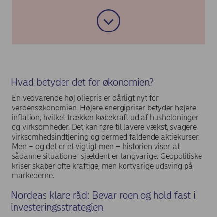
Tal med din rådgiver, hvis du er i tvivl. Men
undgå impulsive beslutninger baseret på
dagens overskrifter.
Nordea følger situationen tæt og vurderer
løbende, om der er behov for
porteføljetilpasninger. Men indtil videre lyder
Hvad betyder det for økonomien?
budskabet: Bevar roen.
En vedvarende høj oliepris er dårligt nyt for
verdensøkonomien. Højere energipriser betyder højere
inflation, hvilket trækker købekraft ud af husholdninger
og virksomheder. Det kan føre til lavere vækst, svagere
virksomhedsindtjening og dermed faldende aktiekurser.
Men – og det er et vigtigt men – historien viser, at
sådanne situationer sjældent er langvarige. Geopolitiske
kriser skaber ofte kraftige, men kortvarige udsving på
markederne.
Nordeas klare råd: Bevar roen og hold fast i
investeringsstrategien