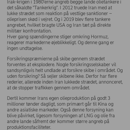
Irak-krigen i 1980'erne angreb begge lande olietankere i
det såkaldte "Tankerkrig". I 2012 truede Iran med at
lukke strædet som reaktion på vestlige sanktioner –
olieprisen skød i vejret. Og i 2019 blev flere tankere
angrebet, hvilket bragte USA og Iran tæt på direkte
militær konfrontation.
Hver gang spændingerne stiger omkring Hormuz,
reagerer markederne øjeblikkeligt. Og denne gang er
ingen undtagelse.
Forsikringspræmierne på skibe gennem strædet
forventes at eksplodere. Nogle forsikringsselskaber vil
sandsynligvis helt undlade at forsikre skibe i området. Og
uden forsikring? Så sejler skibene ikke. Derfor har flere
rederier, allerede inden Iran lukkede strædet, annonceret,
at de stopper trafikken gennem området.
Dertil kommer Irans egen olieproduktion på godt 3
millioner tønder dagligt, som primært går til Kina og
andre asiatiske markeder. Også denne forsyning kan
blive påvirket, ligesom forsyningen af LNG og olie fra
andre lande såfremt der kommer større angreb på
produktionsfaciliteter.