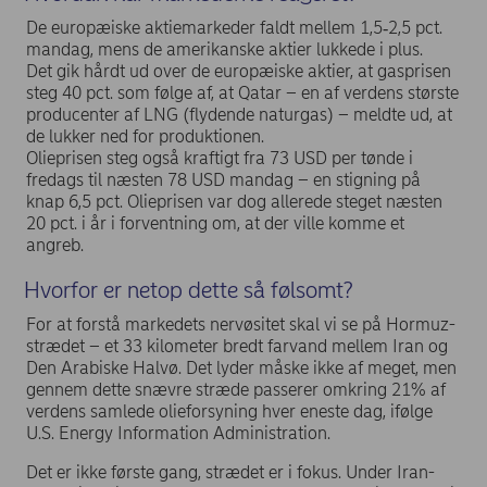
De europæiske aktiemarkeder faldt mellem 1,5‑2,5 pct.
mandag, mens de amerikanske aktier lukkede i plus.
Det gik hårdt ud over de europæiske aktier, at gasprisen
steg 40 pct. som følge af, at Qatar – en af verdens største
producenter af LNG (flydende naturgas) – meldte ud, at
de lukker ned for produktionen.
Olieprisen steg også kraftigt fra 73 USD per tønde i
fredags til næsten 78 USD mandag – en stigning på
knap 6,5 pct. Olieprisen var dog allerede steget næsten
20 pct. i år i forventning om, at der ville komme et
angreb.
Hvorfor er netop dette så følsomt?
For at forstå markedets nervøsitet skal vi se på Hormuz-
strædet – et 33 kilometer bredt farvand mellem Iran og
Den Arabiske Halvø. Det lyder måske ikke af meget, men
gennem dette snævre stræde passerer omkring 21% af
verdens samlede olieforsyning hver eneste dag, ifølge
U.S. Energy Information Administration.
Det er ikke første gang, strædet er i fokus. Under Iran-