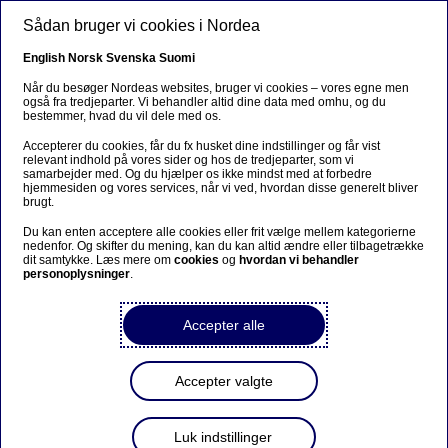
Gå til hovedindhold
Sådan bruger vi cookies i Nordea
DA
English
Norsk
Svenska
Suomi
Når du besøger Nordeas websites, bruger vi cookies – vores egne men
også fra tredjeparter. Vi behandler altid dine data med omhu, og du
bestemmer, hvad du vil dele med os.
Chefstrategens hjørne
Accepterer du cookies, får du fx husket dine indstillinger og får vist
relevant indhold på vores sider og hos de tredjeparter, som vi
Angrebet på Iran: Skal du som
samarbejder med. Og du hjælper os ikke mindst med at forbedre
hjemmesiden og vores services, når vi ved, hvordan disse generelt bliver
investor være bekymret?
brugt.
Du kan enten acceptere alle cookies eller frit vælge mellem kategorierne
nedenfor. Og skifter du mening, kan du kan altid ændre eller tilbagetrække
Josephine Cetti
dit samtykke. Læs mere om
cookies
og
hvordan vi behandler
03-03-2026
2 min læsetid
personoplysninger
.
Olieprisen steg og aktiemarkeder i Europa og
Accepter alle
Asien faldt efter USA og Israels militære aktion i
Iran. Men historien viser, at panik sjældent er den
Accepter valgte
rigtige strategi. Her er, hvad du skal vide om
situationen – og hvorfor du bør holde fast i din
investeringsstrategi.
Luk indstillinger