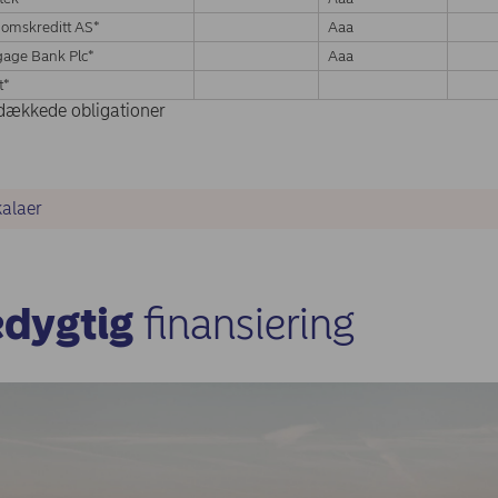
omskreditt AS*
Aaa
age Bank Plc*
Aaa
t*
 dækkede obligationer
kalaer
dygtig
finansiering