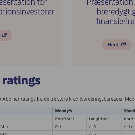
sentation for
Præsentation
ationsinvestorer
bæredygti
finansierin
t
Hent
s
ratings
Abp har ratings fra de tre store kreditvurderingsbureauer, Mood
Moody's
Stand
Kortfristet
Langfristet
Kortfr
 Abp
P-1
Aa3
A-1+
tek*
Aaa