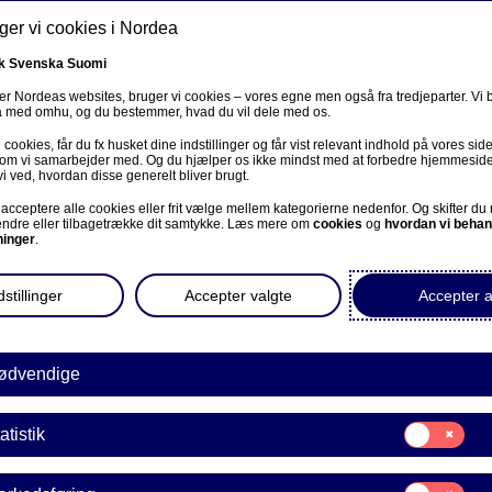
er vi cookies i Nordea
k
Svenska
Suomi
r Nordeas websites, bruger vi cookies – vores egne men også fra tredjeparter. Vi
ta med omhu, og du bestemmer, hvad du vil dele med os.
cookies, får du fx husket dine indstillinger og får vist relevant indhold på vores sid
Om os
Investorer
Nyheder & indblik
Karriere
 som vi samarbejder med. Og du hjælper os ikke mindst med at forbedre hjemmesid
vi ved, hvordan disse generelt bliver brugt.
acceptere alle cookies eller frit vælge mellem kategorierne nedenfor. Og skifter du
ændre eller tilbagetrække dit samtykke. Læs mere om
cookies
og
hvordan vi behan
ninger
.
gationsinvestorer
stillinger
Accepter valgte
Accepter a
orer
Obligationsinvestorer
ødvendige
Samtykke
atistik
til:
Statistik
Samtykke