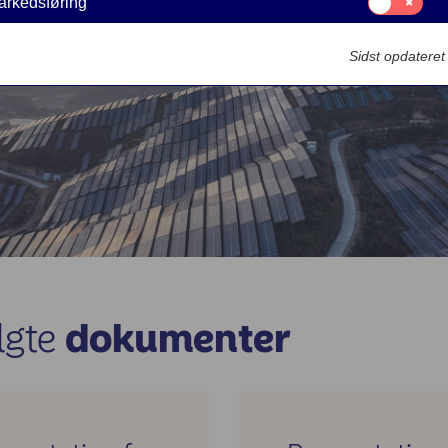
arkedsføring
til:
Markedsføring
Sidst opdatere
lgte
dokumenter