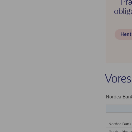
Præ
oblig
Hen
Vore
Nordea Bank 
Nordea Bank
Nordea Hypo