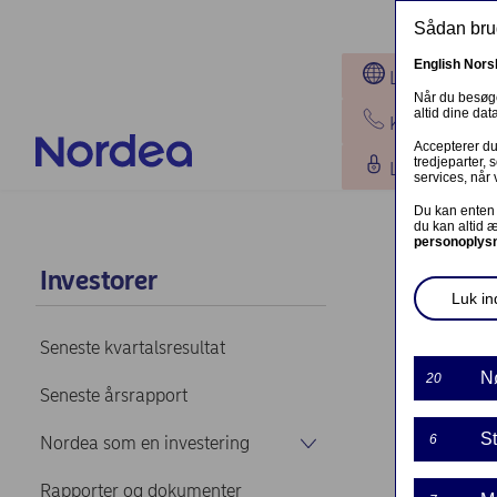
Gå til hovedindhold
Sådan brug
English
Nors
Lokationer
Når du besøge
altid dine da
Kontakt os
Accepterer du 
tredjeparter,
Log på
services, når 
Du kan enten 
du kan altid 
personoplys
Obli
Investorer
Luk ind
Hjem
Invest
Seneste kvartalsresultat
N
20
Seneste årsrapport
St
6
Nordea som en investering
Rapporter og dokumenter