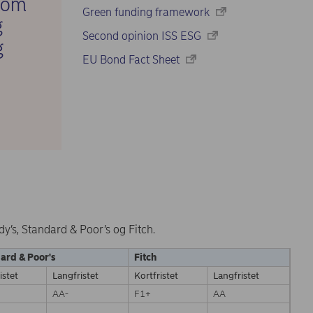
 om
Green funding framework
g
Second opinion ISS ESG
g
EU Bond Fact Sheet
y’s, Standard & Poor’s og Fitch.
ard & Poor's
Fitch
istet
Langfristet
Kortfristet
Langfristet
AA-
F1+
AA