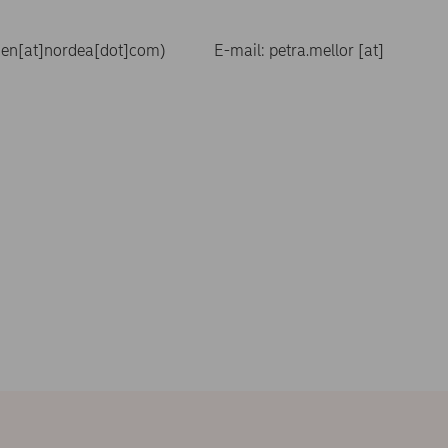
nen[at]nordea[dot]com)
E-mail:
petra.mellor
[at]