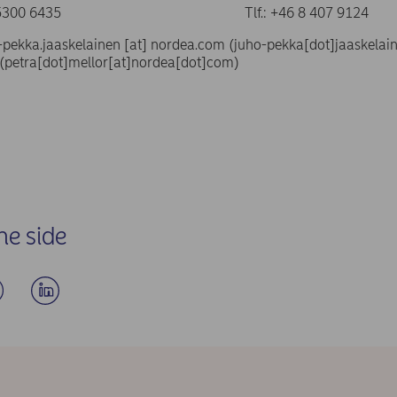
358 9 5300 6435 Tlf.: +46 8 407 9124
-pekka.jaaskelainen
[at]
nordea.com
(juho-pekka[dot]jaaskelai
(petra[dot]mellor[at]nordea[dot]com)
ne side