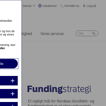
Dansk
Lokationer
Kontakt os
Log på
 behandler
er og hos de
Bæredygtighed
Vores services
en og vores
 mening, kan
dler
lle
Funding
strategi
Et vigtigt mål for Nordeas likviditets- og
fundingstrategi er at sikre vedvarende