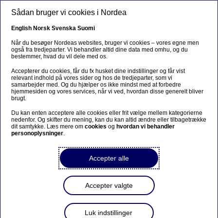
Gå til hovedindhold
Sådan bruger vi cookies i Nordea
DA
English
Norsk
Svenska
Suomi
Rapporter og dokumenter
Når du besøger Nordeas websites, bruger vi cookies – vores egne men
også fra tredjeparter. Vi behandler altid dine data med omhu, og du
bestemmer, hvad du vil dele med os.
Hjem
Investorer
Rapporter og dokumenter
Accepterer du cookies, får du fx husket dine indstillinger og får vist
relevant indhold på vores sider og hos de tredjeparter, som vi
samarbejder med. Og du hjælper os ikke mindst med at forbedre
hjemmesiden og vores services, når vi ved, hvordan disse generelt bliver
Dyk ned i vores
finansielle resultater
brugt.
Du kan enten acceptere alle cookies eller frit vælge mellem kategorierne
nedenfor. Og skifter du mening, kan du kan altid ændre eller tilbagetrække
dit samtykke. Læs mere om
cookies
og
hvordan vi behandler
personoplysninger
.
Accepter alle
Accepter valgte
Luk indstillinger