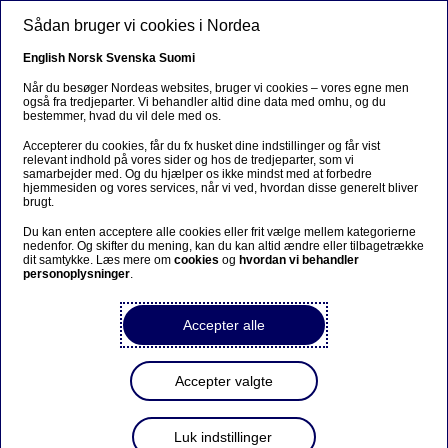
Gå til hovedindhold
Sådan bruger vi cookies i Nordea
DA
English
Norsk
Svenska
Suomi
Udelukkelse
Når du besøger Nordeas websites, bruger vi cookies – vores egne men
også fra tredjeparter. Vi behandler altid dine data med omhu, og du
bestemmer, hvad du vil dele med os.
Hjem
Bæredygtighed
Ansvarlig bankvirksomhed
Accepterer du cookies, får du fx husket dine indstillinger og får vist
relevant indhold på vores sider og hos de tredjeparter, som vi
Investeringer
Udelukkelse
samarbejder med. Og du hjælper os ikke mindst med at forbedre
hjemmesiden og vores services, når vi ved, hvordan disse generelt bliver
brugt.
Udelukkelse er den sidste udvej
Du kan enten acceptere alle cookies eller frit vælge mellem kategorierne
nedenfor. Og skifter du mening, kan du kan altid ændre eller tilbagetrække
Udelukkelse af et selskab fra vores investeringsfonde er
dit samtykke. Læs mere om
cookies
og
hvordan vi behandler
personoplysninger
.
altid sidste udvej. Nordea Asset Management investerer
dog ikke i selskaber, der fremstiller biologiske og kemiske
våben, antipersonelminer, klyngebomber og/eller
Accepter alle
atomvåben*.
I februar 2017 besluttede Nordea Asset Management at
Accepter valgte
udvide Politikken for ansvarlige investeringer til ikke
bare at dække selskaber, der beskæftiger sig med at
udvikle og producere atomvåben, men også selskaber,
Luk indstillinger