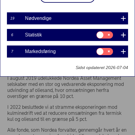
som er involveret i vedligeholdelsesfasen.
I 2015 besluttede Nordea Asset Management at
Nødvendige
19
udelukke selskaber, hvor salget af kul overstiger 75 pct.
af omsætningen, og som ikke reelt har mulighed for at
afvikle deres kulaktiviteter. I 2017 blev grænsen sat ned
Samtykke
Statistik
6
til 30 pct. I 2019 reducerede Nordea Asset Management
til:
Statistik
yderligere eksponeringen mod kulminedrift med
beslutningen om, at omsætningen fra termisk kul ikke
Samtykke
Markedsføring
7
til:
må overstige en grænse på 10 pct., og at omsætningen
Markedsføring
fra den samlede kulminedrift ikke må overstige en
grænse på 30 pct. (inklusive metallurgisk kul).
Sidst opdateret 2026-07-04
I august 2019 udelukkede Nordea Asset Management
selskaber med en stor og vedvarende eksponering mod
udvinding af oliesand, hvor omsætningen herfra
overstiger en grænse på 10 pct.
I 2022 besluttede vi at stramme eksponeringen mod
kulminedrift ved at reducere omsætningen fra termisk
kul og oliesand til en grænse på 5 pct.
Alle fonde, som Nordea forvalter, gennemgår hvert år en