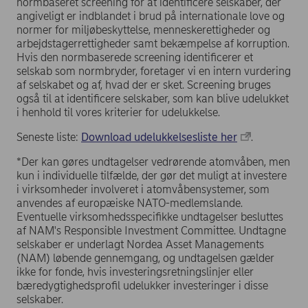
normbaseret screening for at identificere selskaber, der
angiveligt er indblandet i brud på internationale love og
normer for miljøbeskyttelse, menneskerettigheder og
arbejdstagerrettigheder samt bekæmpelse af korruption.
Hvis den normbaserede screening identificerer et
selskab som normbryder, foretager vi en intern vurdering
af selskabet og af, hvad der er sket. Screening bruges
også til at identificere selskaber, som kan blive udelukket
i henhold til vores kriterier for udelukkelse.
Seneste liste:
Download udelukkelsesliste her
.
*Der kan gøres undtagelser vedrørende atomvåben, men
kun i individuelle tilfælde, der gør det muligt at investere
i virksomheder involveret i atomvåbensystemer, som
anvendes af europæiske NATO-medlemslande.
Eventuelle virksomhedsspecifikke undtagelser besluttes
af NAM's Responsible Investment Committee. Undtagne
selskaber er underlagt Nordea Asset Managements
(NAM) løbende gennemgang, og undtagelsen gælder
ikke for fonde, hvis investeringsretningslinjer eller
bæredygtighedsprofil udelukker investeringer i disse
selskaber.