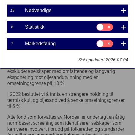
I 2015 besluttet Nordea Asset Management å ekskludere
selskaper der 75 % av omsetningen kommer fra
Nødvendige
19
kullgruvedrift og som ikke har realistiske muligheter til å
omstille til noe annet enn kull. I 2017 ble denne terskelen
senket til 30 %. I 2019 besluttet Nordea Asset
Samtykke
Statistikk
6
Management å ytterligere begrense eksponeringen mot
til:
Statistikk
kullgruvedrift ved å innføre en grense på 10 % for
omsetning fra termisk kull og en grense på 30 % for
Samtykke
Markedsføring
7
til:
omsetningen fra den samlede kullvirksomheten
Markedsføring
(inkludert metallurgisk kull).
Sist oppdatert 2026-07-04
I august 2019 besluttet Nordea Asset Management å
ekskludere selskaper med omfattende og langvarig
eksponering mot oljesandutvinning med en
omsetningsgrense på 10 %.
I 2022 besluttet vi å innta en strengere holdning til
termisk kull og oljesand ved å senke omsetningsgrensen
til 5 %.
Alle fond som forvaltes av Nordea, er underlagt en årlig
normbasert screening som identifiserer selskaper som
kan være involvert i brudd på folkeretten og standarder