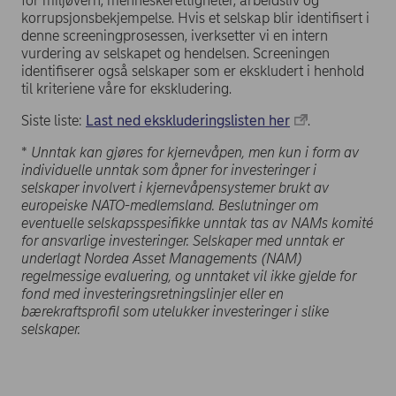
for miljøvern, menneskerettigheter, arbeidsliv og
korrupsjonsbekjempelse. Hvis et selskap blir identifisert i
denne screeningprosessen, iverksetter vi en intern
vurdering av selskapet og hendelsen. Screeningen
identifiserer også selskaper som er ekskludert i henhold
til kriteriene våre for ekskludering.
Siste liste:
Last ned ekskluderingslisten her
.
*
Unntak kan gjøres for kjernevåpen, men kun i form av
individuelle unntak som åpner for investeringer i
selskaper involvert i kjernevåpensystemer brukt av
europeiske NATO-medlemsland. Beslutninger om
eventuelle selskapsspesifikke unntak tas av NAMs komité
for ansvarlige investeringer. Selskaper med unntak er
underlagt Nordea Asset Managements (NAM)
regelmessige evaluering, og unntaket vil ikke gjelde for
fond med investeringsretningslinjer eller en
bærekraftsprofil som utelukker investeringer i slike
selskaper.