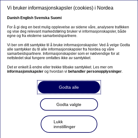
Hopp til hovedinnhold
Vi bruker informasjonskapsler (cookies) i Nordea
NO
Danish
English
Svenska
Suomi
Ekskludering
For å gi deg en best mulig opplevelse av sidene våre, analysere trafikken
og vise deg relevant markedsføring bruker vi informasjonskapsler, både
egne og fra eksterne samarbeidspartnere.
Hjem
Bærekraft
Ansvarlig bankvirksomhet
Investeringer
Vi ber om ditt samtykke til å bruke informasjonskapsler. Ved å velge Godta
alle samtykker du til alle informasjonskapsler fra Nordea og våre
Ekskludering
samarbeidspartnere. Informasjonskapsler som er nødvendige for at
nettstedet skal fungere omfattes ikke av samtykket.
Å ekskludere et selskap fra fondsporteføljen vår er alltid
Det er enkelt å endre eller trekke tilbake samtykket. Les mer om
informasjonskapsler
og hvordan vi
behandler personopplysninger
.
siste utvei. Nordea Asset Management investerer
imidlertid ikke i selskaper som produserer biologiske og
kjemiske våpen, landminer, klasebomber og/eller
Godta alle
atomvåpen*.
I februar 2017 besluttet Nordea Asset Management at
Godta valgte
retningslinjene for ansvarlige investeringer ikke bare
skulle omfatte selskaper som er involvert i utvikling og
produksjon av kjernevåpen, men også selskaper som er
Lukk
involvert i service og vedlikehold.
innstillinger