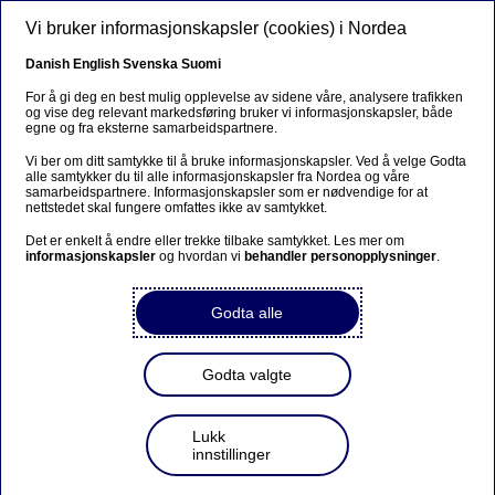
Hopp til hovedinnhold
Vi bruker informasjonskapsler (cookies) i Nordea
NO
Danish
English
Svenska
Suomi
Pressekontakter
For å gi deg en best mulig opplevelse av sidene våre, analysere trafikken
og vise deg relevant markedsføring bruker vi informasjonskapsler, både
egne og fra eksterne samarbeidspartnere.
Hjem
Nyheter & innsikt
Presserom
Pressekontakter
Vi ber om ditt samtykke til å bruke informasjonskapsler. Ved å velge Godta
alle samtykker du til alle informasjonskapsler fra Nordea og våre
samarbeidspartnere. Informasjonskapsler som er nødvendige for at
nettstedet skal fungere omfattes ikke av samtykket.
Mediehenvendelser
Det er enkelt å endre eller trekke tilbake samtykket. Les mer om
Ring +47 468 09 999.
informasjonskapsler
og hvordan vi
behandler personopplysninger
.
Kundehenvendelser
Godta alle
Ring Kundeservice: +47 23 20 60 01.
Godta valgte
Er du student og på jakt etter en kasusstudie
eller et internship?
Lukk
Ta kontakt med
student.requests
[at]
nordea.com
innstillinger
(student[dot]requests[at]nordea[dot]com)