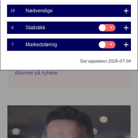
Nødvendige
19
Mer informasjon
Samtykke
Statistikk
6
til:
Om Nordea
Statistikk
Konsernstrategi
Samtykke
Markedsføring
7
til:
Finansielle rapporter
Markedsføring
Sist oppdatert 2026-07-04
Internasjonal presse
Abonner på nyheter