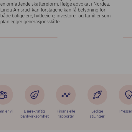
en omfattende skattereform. Ifølge advokat i Nordea,
Linda Amsrud, kan forslagene kan få betydning for
både boligeiere, hytteeiere, investorer og familier som
planlegger generasjonsskifte.
m er vi
Bærekraftig
Finansielle
Ledige
Presse
bankvirksomhet
rapporter
stillinger