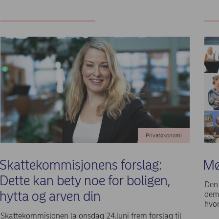
Privatøkonomi
Skattekommisjonens forslag:
Mø
Dette kan bety noe for boligen,
Den 
hytta og arven din
demo
hvor
Skattekommisjonen la onsdag 24.juni frem forslag til