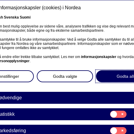
informasjonskapsler (cookies) i Nordea
sh
Svenska
Suomi
en best mulig opplevelse av sidene våre, analysere trafikken og vise deg relevant 
ormasjonskapsler, både egne og fra eksterne samarbeidspartnere.
 oss
 samtykke til å bruke informasjonskapsler. Ved å velge Godta alle samtykker du til al
Om oss
Investorer
Nyheter & innsikt
Kar
apsler fra Nordea og våre samarbeidspartnere. Informasjonskapsler som er nødven
n
l fungere omfattes ikke av samtykket.
 å endre eller trekke tilbake samtykket. Les mer om
informasjonskapsler
og hvorda
rsonopplysninger
.
nstillinger
Godta valgte
Godta all
ødvendige
Samtykke
atistikk
til:
Statistikk
Samtykke
arkedsføring
til: