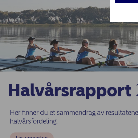
Halvårsrapport
NORDEA | LEDENDE NORDISK TOTALBANK
Her finner du et sammendrag av resultaten
halvårsfordeling.
Les rapporten