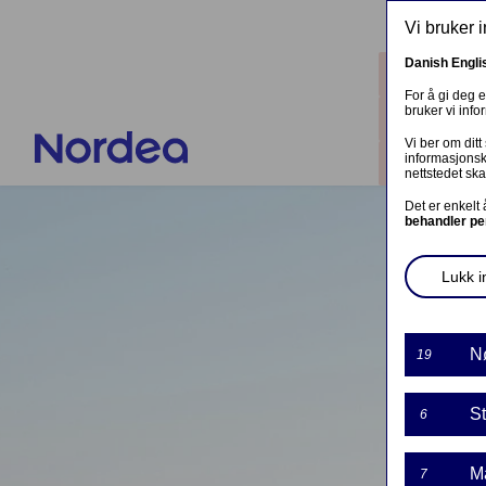
Hopp til hovedinnhold
Vi bruker 
Danish
Engli
Steder
For å gi deg 
bruker vi inf
Kontakt
Vi ber om ditt
informasjonsk
Logg in
nettstedet ska
Det er enkelt
behandler pe
Lukk in
N
19
St
6
M
7