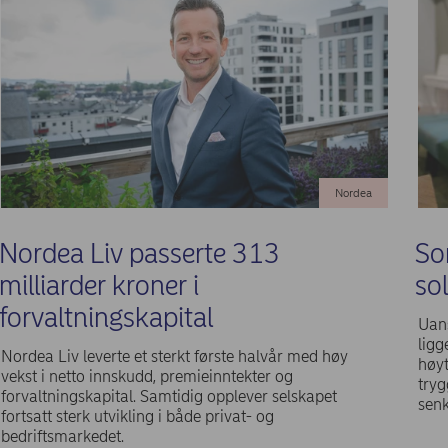
Nordea
Nordea Liv passerte 313
So
milliarder kroner i
sol
forvaltningskapital
Uans
ligg
Nordea Liv leverte et sterkt første halvår med høy
høyt
vekst i netto innskudd, premieinntekter og
tryg
forvaltningskapital. Samtidig opplever selskapet
senk
fortsatt sterk utvikling i både privat- og
bedriftsmarkedet.