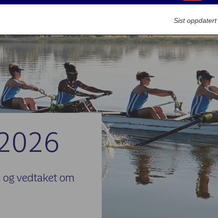
Markedsføring
Sist oppdater
2026
e og vedtaket om