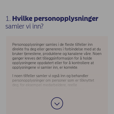
1.
Hvilke personopplysninger
samler vi inn?
Personopplysninger samles i de fleste tilfeller inn
direkte fra deg eller genereres i forbindelse med at du
bruker tjenestene, produktene og kanalene våre. Noen
ganger kreves det tilleggsinformasjon for å holde
opplysningene oppdatert eller for å kontrollere at
opplysningene vi samler inn, er korrekte.
I noen tilfeller samler vi også inn og behandler
personopplysninger om personer som er tilknyttet
deg, for eksempel medarbeidere, reelle
rettighetshavere, representanter, garantister,
pantgivere, betalere, personer som har kontakt med
Nordea i forbindelse med en enkelt banktransaksjon,
og andre enkeltpersoner som vi samhandler og
samarbeider med.