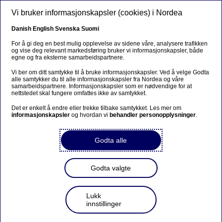
Hopp til hovedinnhold
Vi bruker informasjonskapsler (cookies) i Nordea
NO
Danish
English
Svenska
Suomi
Nordeas personvernpolicy
For å gi deg en best mulig opplevelse av sidene våre, analysere trafikken
og vise deg relevant markedsføring bruker vi informasjonskapsler, både
egne og fra eksterne samarbeidspartnere.
Hjem
Vilkår for nettstedet
Nordeas personvernpolicy
Vi ber om ditt samtykke til å bruke informasjonskapsler. Ved å velge Godta
alle samtykker du til alle informasjonskapsler fra Nordea og våre
samarbeidspartnere. Informasjonskapsler som er nødvendige for at
nettstedet skal fungere omfattes ikke av samtykket.
Nordea beskytter dine individuelle rettigheter og
personopplysninger. Denne personvernpolicyen skal
Det er enkelt å endre eller trekke tilbake samtykket. Les mer om
hjelpe deg med å forstå hva slags opplysninger vi samler
informasjonskapsler
og hvordan vi
behandler personopplysninger
.
inn om deg, hvorfor vi samler dem inn, praksisen vår for
oppbevaring og deling av opplysninger, og hvilke
Godta alle
rettigheter knyttet til personvern du har.
Utover denne personvernpolicyen kan du få mer
Godta valgte
informasjon om informasjonskapsler i
retningslinjene
våre for informasjonskapsler
som du finner nederst på
nettsidene våre.
Lukk
innstillinger
Det er flere grunner til at vi behandler
personopplysninger. Når vi skriver «du» i denne