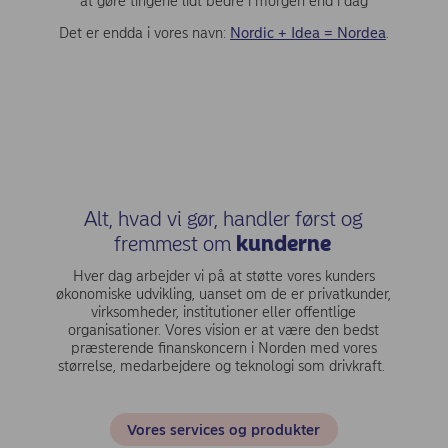
at gøre tingene lidt bedre i morgen end i dag
Det er endda i vores navn:
Nordic + Idea = Nordea
.
Alt, hvad vi gør, handler først og
fremmest om
kunderne
Hver dag arbejder vi på at støtte vores kunders
økonomiske udvikling, uanset om de er privatkunder,
virksomheder, institutioner eller offentlige
organisationer. Vores vision er at være den bedst
præsterende finanskoncern i Norden med vores
størrelse, medarbejdere og teknologi som drivkraft.
Vores services og produkter