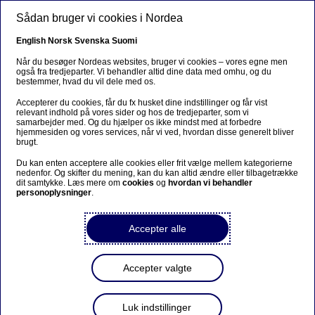
Gå til hovedindhold
Sådan bruger vi cookies i Nordea
DA
English
Norsk
Svenska
Suomi
Hvem vi er
Når du besøger Nordeas websites, bruger vi cookies – vores egne men
også fra tredjeparter. Vi behandler altid dine data med omhu, og du
bestemmer, hvad du vil dele med os.
Hjem
Om os
Hvem vi er
Accepterer du cookies, får du fx husket dine indstillinger og får vist
relevant indhold på vores sider og hos de tredjeparter, som vi
samarbejder med. Og du hjælper os ikke mindst med at forbedre
hjemmesiden og vores services, når vi ved, hvordan disse generelt bliver
Vi realiserer
drømme og ambitioner
for det
brugt.
fælles bedste
Du kan enten acceptere alle cookies eller frit vælge mellem kategorierne
nedenfor. Og skifter du mening, kan du kan altid ændre eller tilbagetrække
dit samtykke. Læs mere om
cookies
og
hvordan vi behandler
personoplysninger
.
Accepter alle
Accepter valgte
Luk indstillinger