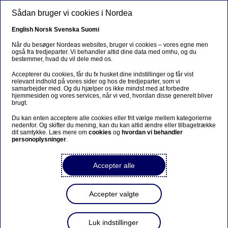
Gå til hovedindhold
Sådan bruger vi cookies i Nordea
DA
English
Norsk
Svenska
Suomi
Derfor stiller vi spørgsmål
Når du besøger Nordeas websites, bruger vi cookies – vores egne men
også fra tredjeparter. Vi behandler altid dine data med omhu, og du
bestemmer, hvad du vil dele med os.
Hjem
Om os
Nordeas rolle i samfundet
Accepterer du cookies, får du fx husket dine indstillinger og får vist
relevant indhold på vores sider og hos de tredjeparter, som vi
Forebyggelse af økonomisk kriminalitet
Derfor stiller vi
samarbejder med. Og du hjælper os ikke mindst med at forbedre
spørgsmål
hjemmesiden og vores services, når vi ved, hvordan disse generelt bliver
brugt.
Du kan enten acceptere alle cookies eller frit vælge mellem kategorierne
Når vi kender vores kunder og forstår den måde, de
nedenfor. Og skifter du mening, kan du kan altid ændre eller tilbagetrække
bruger banken på, kan vi bedre skabe et tryggere
dit samtykke. Læs mere om
cookies
og
hvordan vi behandler
personoplysninger
.
finansielt miljø og overholde gældende love og regler.
Derfor indgår vi kun i kundeforhold, når vi forstår og
Accepter alle
accepterer kundens formål med at bruge banken.
For at sikre en ensartet tilgang har vi på koncernniveau
Accepter valgte
implementeret standarder og politikker for Kend din
kunde-procedurer (KYC), og hvordan vi screener for
sanktioner. Vores standarder og politikker opfylder
Luk indstillinger